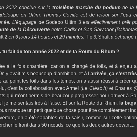
on 2022 conclue sur la 
troisième marche du podium
 de la
deloupe en Ultim, Thomas Coville est de retour sur l’eau en
nnée. L’équipage de 
Sodebo Ultim 3
oute de la Découverte
 entre Cadix et San Salvador (Bahamas)
ft 2
 en 6 jours 14 heures et 29 minutes. 
Tip & Shaft
 a échangé a
s-tu fait de ton année 2022 et de ta Route du Rhum ?
ée à la fois charnière, car on a changé de foils, et à enjeu 
n y avait mis beaucoup d’ambition, et 
à l’arrivée, ça s’est tr
e au point les foils dans les temps, on a aussi réussi à créer q
u, c’est la collaboration avec Armel 
(Le Cléac’h)
 et Charles 
(
ts qui m’ont permis de beaucoup progresser pour arriver à Sai
l je me sentais très à l’aise. Et sur la Route du Rhum, 
la baga
nous manque un petit quelque chose pour être complètement inci
verture, on a été capables de la saisir, comme sur cette option 
rcher le front dans 50 nœuds, ce que les deux autres devant.... 