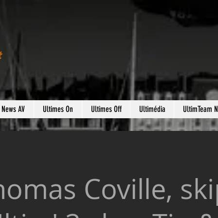
t
s News AV
Ultimes On
Ultimes Off
Ultimédia
UltimTeam 
omas Coville, sk