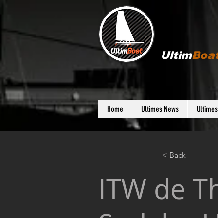
Ultim
Boa
Home
Ultimes News
Ultime
< Back
ITW de Th