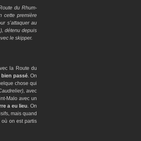
 Route du Rhum-
 cette première 
 est effectivement prêt pour s’attaquer au 
, détenu depuis 
vec le skipper.
avec la Route du 
ès bien passé
. On 
uelque chose qui 
Caudrelier)
, avec 
nt-Malo avec un 
rre a eu lieu
. On 
sifs, mais quand 
où on est partis 