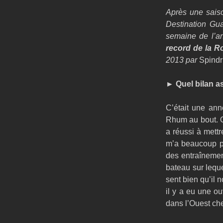
Après une sais
Destination Gua
semaine de l’a
record de la R
2013 par 
Spindri
► 
Quel bilan a
C’était une ann
Rhum au bout. O
a réussi à mettr
m’a beaucoup pl
des entraînemen
bateau sur leque
sent bien qu’il 
il y a eu une ou
dans l’Ouest che