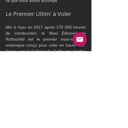
ce que nous avons accompli".
Le Premier Ultim' à Voler
Mis à l’eau en 2017 après 170 000 heures 
de construction, le Maxi Edmond de 
Rothschild est le premier maxi-trimaran 
océanique conçu pour voler en haute mer. 
Conçu par le Cabinet de Guillaume Verdier 
et le bureau d'études du Gitana Team, il a 
ouvert une nouvelle ère dans la course au 
large, celle des bateaux volants. Ses 
premiers pas, entre les mains de Sébastien 
Josse ont été ponctués d’ajustements, mais 
une fois optimisé, le trimaran a révélé son 
immense potentiel, accumulant des victoires 
prestigieuses : Rolex Fastnet Race, Brest 
Atlantiques, Transat Jacques Vabre entre 
les mains de Franck Cammas et Charles 
Caudrelier, puis ces dernières années en 
double avec Charles Caudrelier et Erwan 