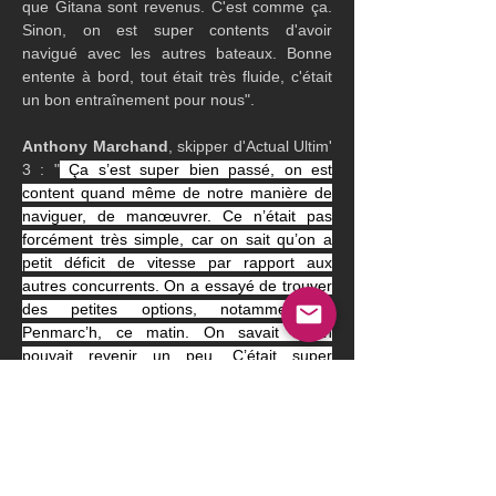
que Gitana sont revenus. C'est comme ça. 
Sinon, on est super contents d'avoir 
navigué avec les autres bateaux. Bonne 
entente à bord, tout était très fluide, c'était 
un bon entraînement pour nous".
Anthony Marchand
, skipper d'Actual Ultim' 
3 : "
 Ça s’est super bien passé, on est 
content quand même de notre manière de 
naviguer, de manœuvrer. Ce n’était pas 
forcément très simple, car on sait qu’on a 
petit déficit de vitesse par rapport aux 
autres concurrents. On a essayé de trouver 
des petites options, notamment à 
Penmarc’h, ce matin. On savait qu’on 
pouvait revenir un peu. C’était super 
chouette avec de belles conditions : de la 
tactique au début et du vent fort au portant 
et au reaching. Nous avons tout eu ! C’était 
vraiment une chouette édition".
Classement
 :