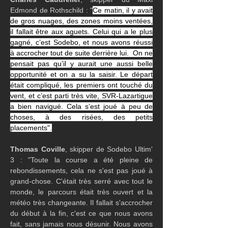
Edmond de Rothschild : "
Ce matin, il y avait 
de gros nuages, des zones moins ventées, 
il fallait être aux aguets. Celui qui a le plus 
gagné, c’est Sodebo, et nous avons réussi 
à accrocher tout de suite derrière lui.  On ne 
pensait pas qu’il y aurait une aussi belle 
opportunité et on a su la saisir. Le départ 
était compliqué, les premiers ont touché du 
vent, et c’est parti très vite, SVR-Lazartigue 
a bien navigué. Cela s’est joué à peu de 
choses, à des risées, des petits 
placements".
Thomas Coville
, skipper de Sodebo Ultim' 
3 : "Toute la course a été pleine de 
rebondissements, cela ne s'est pas joué à 
grand-chose. C'était très serré avec tout le 
monde, le parcours était très ouvert et la 
météo très changeante. Il fallait s'accrocher 
du début à la fin, c'est ce que nous avons 
fait, sans jamais nous désunir. Nous avons 