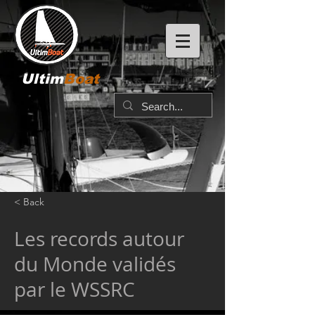
Ultim
Boat
< Back
Les records autour
du Monde validés
par le WSSRC