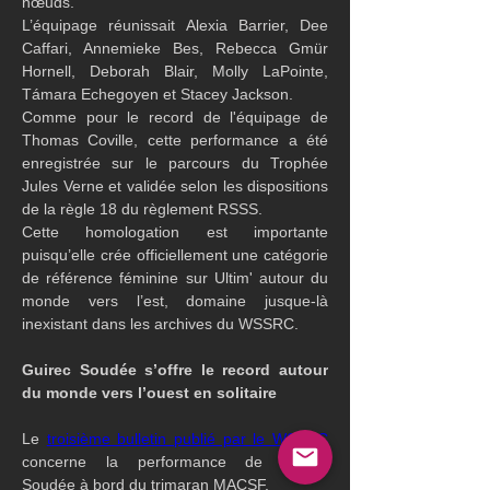
nœuds.
L’équipage réunissait Alexia Barrier, Dee 
Caffari, Annemieke Bes, Rebecca Gmür 
Hornell, Deborah Blair, Molly LaPointe, 
Támara Echegoyen et Stacey Jackson.
Comme pour le record de l'équipage de 
Thomas Coville, cette performance a été 
enregistrée sur le parcours du Trophée 
Jules Verne et validée selon les dispositions 
de la règle 18 du règlement RSSS.
Cette homologation est importante 
puisqu’elle crée officiellement une catégorie 
de référence féminine sur Ultim' autour du 
monde vers l’est, domaine jusque-là 
inexistant dans les archives du WSSRC.
Guirec Soudée s’offre le record autour 
du monde vers l’ouest en solitaire
Le 
troisième bulletin publié par le WSSRC
concerne la performance de Guirec 
Soudée à bord du trimaran MACSF.