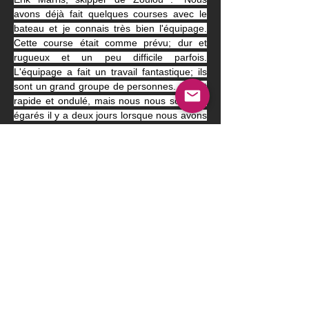
avons déjà fait quelques courses avec le 
bateau et je connais très bien l'équipage. 
Cette course était comme prévu; dur et 
rugueux et un peu difficile parfois. 
L'équipage a fait un travail fantastique; ils 
sont un grand groupe de personnes. C'était 
rapide et ondulé, mais nous nous sommes 
égarés il y a deux jours lorsque nous avons 
été pris par un petit vent sous des nuages ​​
pendant plusieurs heures. Ces bateaux sont 
si rapides que perdre le vent coûte tant de 
milles et c'est très difficile à rattraper. C'est 
très amusant, fantastique sous le vent; vous 
ne voulez jamais abandonner la barre au 
prochain gars. La conduite est l'endroit le 
plus confortable sur le bateau et voler à 30 
nœuds est une balade incroyable. Bravo à 
Maserati et Snowflake ; ils nous ont battus. 
Nous espérions les rattraper, mais ils ont 
extrêmement bien couru".