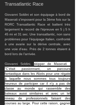
Transatlantic Race
Giovanni Soldini et son équipage à bord de 
Maserati s'imposent pour la 3ème fois sur la 
RORC Transatlantic Race et battent très 
largement le record de l'épreuve en 5 j 5 h 
45 mi et 31 sec. Une transatlantic, non sans 
problèmes pour l'équipage Italien, confronté 
à une avarie sur la dérive centrale, avec 
une voie d'eau. Près de 2 tonnes étaient à 
bord lors de l'arrivée.
Giovanni Soldini, 
skipper de Maserati : 
"C'était passionnant, un parcours 
fantastique dans les Alizés pour une régate 
à laquelle nous sommes tous toujours 
heureux de participer car il n'y a pas de 
classe au monde qui rassemble des 
bateaux aussi similaires et avec un tel 
niveau de professionnels faisant des 
courses au large. Pour cette raison, gagner 