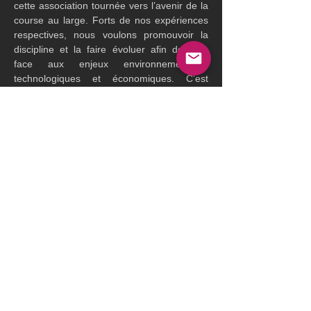
cette association tournée vers l’avenir de la 
course au large. Forts de nos expériences 
respectives, nous voulons promouvoir la 
discipline et la faire évoluer afin de faire 
face aux enjeux environnementaux, 
technologiques et économiques. C’est 
collectivement que nous pourrons 
construire des événements plus 
responsables et vertueux. »
Vincent Prolongeau, président de 
l’Association Transat Café L’Or et directeur 
général de JDE Peet’s Europe du Sud :« 
L’association Transat Café L’Or s’est donné 
pour mission d’organiser un événement 
populaire, inclusif et respectueux de son 
environnement, à terre comme en mer. 
Pour offrir à tous nos publics une 
expérience de qualité et conforme à nos 
valeurs, nous sommes convaincus qu’unir 
nos savoir-faire, nos engagements et nos 
réflexions est la seule voie pour faire face 