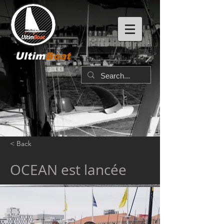
Ultim
Boat
< Back
OCEAN est lancée