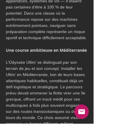
appendices, systèmes de vol — n’étaient 
pas certaines d’être à 100 % de leur 
potentiel. Dans une classe où la 
performance repose sur des machines 
extrêmement pointues, naviguer sans 
préparation complète représente un risque 
sportif et technique difficilement acceptable.
Une course ambitieuse en Méditerranée
L’Odyssée Ultim’ se distinguait par son 
terrain de jeu et son concept. Installer les 
Ultim’ en Méditerranée, loin de leurs bases 
atlantiques habituelles, constituait déjà un 
défi logistique et stratégique. Le parcours 
prévu devait emmener la flotte virer une île 
grecque, offrant un tracé inédit pour ces 
multicoques à foils plus souvent engagés 
sur des routes transocéaniques ou des 
tours du monde. Ce choix assumé visait à 
proposer un format différent, mêlant 
navigation côtière, effets thermiques 