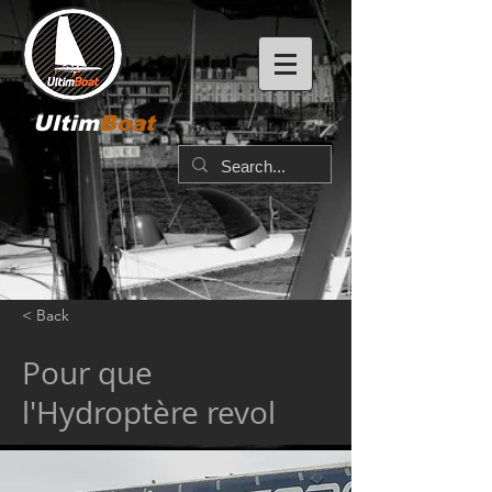
Ultim
Boat
< Back
Pour que
l'Hydroptère revol