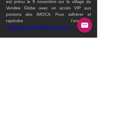
est prévu le 9 novembre sur le village du 
Vendée Globe avec un accès VIP aux 
pontons des IMOCA. Pour adhérer et 
rejoindre l’aventure: 
clubpartenaires@lhydroptere.com
Et afin de récupérer du matériel, l'équipe 
fait également appel au monde de la course 
au large :
2 winchs 990 & 6 winchs 65,
Hydraulique de grande voile et de 
barre,
Pompes rotatives et système Colonne,
Drisses, écoutes et poulies.
Contact : TERRASSE Gabriel ou TORT 
Mélanie +33 6 63 58 81 88 
gabriel.terrasse@lhydroptere.com
  / 
melanie.tort@lhydroptere.com
Site web : 
https://lhydroptere.com