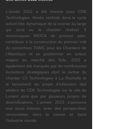
L’année 2022 a été intense pour CDK 
Technologies. Année centrale dans le cycle 
actuel très dynamique de la course au large 
qui aura vu le chantier réaliser 5 
monocoques IMOCA de premier plan, 
contribuer à la construction du premier mât 
du consortium TGMC pour les Chantiers de 
l’Atlantique et se positionner en acteur 
majeur du marché des foils, 2022 a 
également été marquée par de nombreuses 
évolutions stratégiques dont le rachat du 
chantier C3 Technologies à La Rochelle et 
le lancement du projet d’extension des 
ateliers de CDK Technologies sur le site de 
Lorient ainsi que par plusieurs projets de 
diversifications. L’année 2023 s’annonce 
tout aussi intense, avec des perspectives 
renouvelées dans la course et dans 
l’industrie navale.