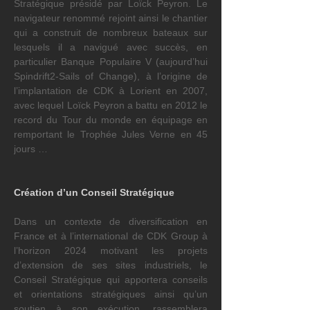
Stratégique présidé par Loïck Peyron. Le 
navigateur renommé rejoint ainsi le chantier 
qui a construit de nombreux bateaux sur 
lesquels il a navigué avec succès, en 
particulier Banque Populaire V (aujourd’hui 
Spindrift2-Sails of Change), à l’origine de 
l’implantation de CDK à Lorient en 2007, 
avec lequel Loïck Peyron a battu en 2012 le 
record du Tour du monde en équipage en 
remportant le Trophée Jules Verne en 45 
jours …
Création d’un Conseil Stratégique
Dans un contexte de diversification en 
France et à l’international de CDK Group à 
l’horizon 2024 motivant les projets 
d’extension de ses sites industriels, le 
Conseil Stratégique qui apportera conseils 
et orientations stratégiques ainsi qu’un 
soutien à son exécution, rassemblera 