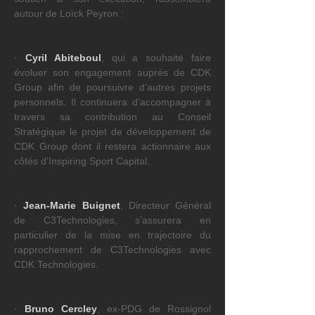
autour de Loïck Peyron :
· 
Cyril Abiteboul
, qui a souhaité faire 
évoluer son engagement auprès de CDK 
Group afin de poursuivre d’autres projets 
personnels. Il continuera d’accompagner à 
travers sa contribution au Conseil 
Stratégique le projet de développement de 
CDK Group dont il restera actionnaire aux 
côtés d’Inspiring Sport Capital.
· 
Jean-Marie Buignet
, Directeur Général 
de C3Technologies, s’assurera en 
particulier de la mise en trajectoire du 
rapprochement de C3Technologies avec 
CDK Technologies.
· 
Bruno Cercley
, ex-PDG de Rossignol 