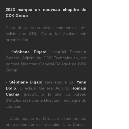
2023 marque un nouveau chapitre de 
CDK Group
C’est dans ce contexte commercial très 
solide que CDK Group fait évoluer son 
organisation :
- S
téphane Digard
, jusqu’ici Directeur 
Général Adjoint de CDK Technologies, est 
nommé Directeur Général Délégué de CDK 
Group.
- 
Stéphane Digard
 sera épaulé par 
Yann 
Dollo
, Directeur Général Adjoint. 
Romain 
Cachia
, jusqu’ici à la tête du bureau 
d’études est nommé Directeur Technique du 
chantier.
- Cette équipe de Direction expérimentée 
pourra compter sur le soutien d’un Conseil 