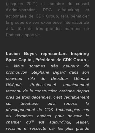
(jusqu’en 2021) et membre du conseil 
d’administration, PDG d’Aqualung et 
actionnaire de CDK Group, fera bénéficier 
le groupe de son expérience internationale 
à la tête de très grandes marques de 
l’industrie sportive.
Lucien Boyer, représentant Inspiring 
Sport Capital, Président de CDK Group :
« 
Nous sommes très heureux de 
promouvoir Stéphane Digard dans son 
nouveau rôle de Directeur Général 
Délégué. Professionnel unanimement 
reconnu de la construction carbone depuis 
près de trois décennies, c’est véritablement 
sur Stéphane qu’a reposé le 
développement de CDK Technologies ces 
dix dernières années pour devenir le 
chantier qu’il est aujourd’hui, leader, 
reconnu et respecté par les plus grands 