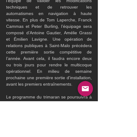
l’équipe de valider les modifications 
techniques et de retrouver les 
automatismes en navigation à haute 
vitesse. En plus de Tom Laperche, Franck 
Cammas et Peter Burling, l’équipage sera 
composé d’Antoine Gautier, Amélie Grassi 
et Émilien Lavigne. Une opération de 
relations publiques à Saint-Malo précédera 
cette première sortie compétitive de 
l’année. Avant cela, il faudra encore deux 
ou trois jours pour rendre le multicoque 
opérationnel. En milieu de semaine 
prochaine une première sortie d'installation, 
avant les premiers entraînements.
Le programme du trimaran se poursuivra à 
l’automne avec la Transat Café L’Or, ex-
Transat Jacques Vabre, en double vers la 
Martinique. En 2026, Tom Laperche 
s’alignera en solitaire sur la Route du 
Rhum, point d’orgue d’un cycle de deux ans 
de montée en puissance.