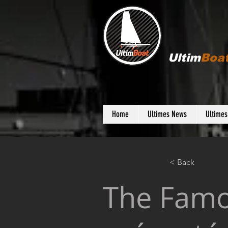
Ultim
Boa
Home
Ultimes News
Ultime
< Back
The Famou