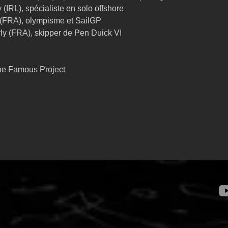
 (IRL), spécialiste en solo offshore
 (FRA), olympisme et SailGP
ly (FRA), skipper de Pen Duick VI
The Famous Project