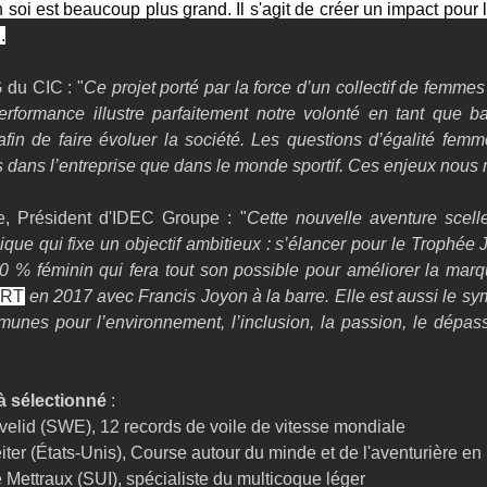
n soi est beaucoup plus grand. Il s'agit de créer un impact pour
.
 du CIC : "
Ce projet porté par la force d’un collectif de femme
erformance illustre parfaitement notre volonté en tant que ba
 afin de faire évoluer la société. Les questions d’égalité fe
 dans l’entreprise que dans le monde sportif. Ces enjeux nous 
e, Président d'IDEC Groupe : "
Cette nouvelle aventure scelle
ique qui fixe un objectif ambitieux : s’élancer pour le Trophée 
 % féminin qui fera tout son possible pour améliorer la marqu
ORT
 en 2017 avec Francis Joyon à la barre. Elle est aussi le sy
unes pour l’environnement, l’inclusion, la passion, le dépass
à sélectionné
 :
elid (SWE), 12 records de voile de vitesse mondiale
iter (États-Unis), Course autour du minde et de l'aventurière e
 Mettraux (SUI), spécialiste du multicoque léger