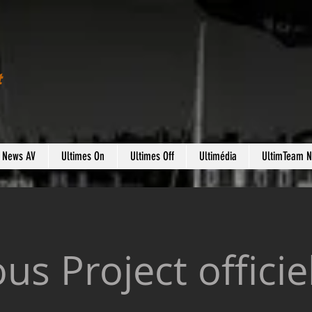
t
s News AV
Ultimes On
Ultimes Off
Ultimédia
UltimTeam 
s Project offici