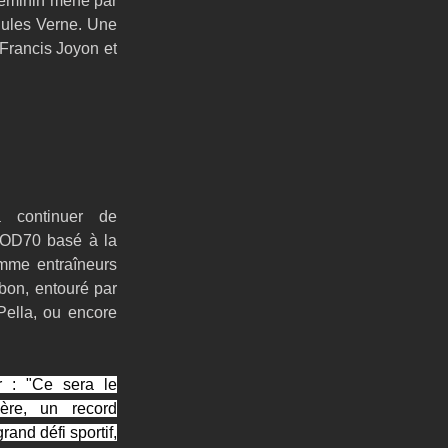
éminin mené par 
Jules Verne. Une 
Francis Joyon et 
continuer de 
MOD70 basé à la 
me entraîneurs 
bon, entouré par 
ella, ou encore 
r : "Ce sera le 
ère, un record 
nd défi sportif, 