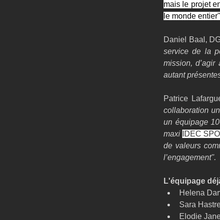
mais le projet e
le monde entier"
Daniel Baal, DG
service de la p
mission, d’agir
autant présentes
Patrice Lafargu
collaboration un
un équipage 100
maxi 
IDEC SP
de valeurs comm
l’engagement".
L'équipage déj
Helena Darv
Sara Hastre
Elodie Jane