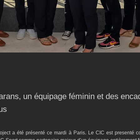
arans, un équipage féminin et des enca
us
ect a été présenté ce mardi à Paris. Le CIC est presenté c