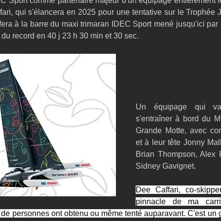
EC Sport comme partenaire majeur d'un équipage entièrement f
ari, qui s'élancera en 2025 pour une tentative sur le Trophée 
 fera à la barre du maxi trimaran IDEC Sport mené jusqu'ici par 
 du record en 40 j 23 h 30 min et 30 sec.
Un équipage qui va 
s'entraîner à bord du 
Grande Motte, avec com
et à leur tête Jonny Mal
Brian Thompson, Alex P
Sidney Gavignet.
Dee Caffari, co-skippe
pinnacle de ma carri
de personnes ont obtenu ou même tenté auparavant. C'est un gra