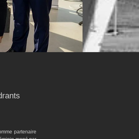
drants
omme partenaire 