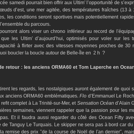
e samedi pourrait bien offrir aux Ultim’ l’opportunité de s’expr
uds d’est, une mer agitée, des températures fraîches (13 à 1
s, les conditions seront sportives mais potentiellement rapides 
 l’ensemble du parcours.
ourront alors viser un chrono inférieur au record de l'équipa
 que les Ultim’ d’aujourd’hui, optimisés pour voler sur les t
apacité à flirter avec des vitesses moyennes proches de 30
uoi boucler la boucle autour de Belle-Île en  2 h  ? 
e retour : les anciens ORMA60 et Tom Laperche en Ocean F
tirent les regards, les nostalgiques auront également de quoi se
ux anciens ORMA60 emblématiques. 
Flo
 d’Emmanuel Le Roch, 
refit complet à La Trinité-sur-Mer, et 
Sensation Océan
 d’Alain G
nières semaines, viennent rappeler que la passion pour les mu
 pas. Et il faudra aussi regarder du côté des Ocean Fifty avec 
re de Tanguy Le Turquais. Le skipper ne sera pas à bord car du
a remise des prix "de la course de Noël de l'an dernier", mais