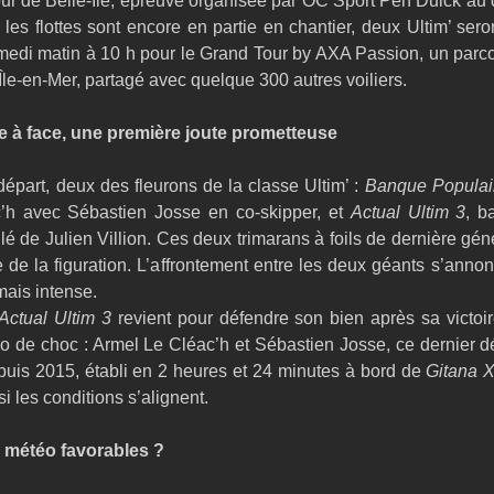
ur de Belle-Île, épreuve organisée par OC Sport Pen Duick au d
les flottes sont encore en partie en chantier, deux Ultim’ seron
edi matin à 10 h pour le Grand Tour by AXA Passion, un parcou
Île-en-Mer, partagé avec quelque 300 autres voiliers.
e à face, une première joute prometteuse
départ, deux des fleurons de la classe Ultim’ : 
Banque Populai
’h avec Sébastien Josse en co-skipper, et 
Actual Ultim 3
, b
 de Julien Villion. Ces deux trimarans à foils de dernière géné
e de la figuration. L’affrontement entre les deux géants s’anno
mais intense.
Actual Ultim 3
 revient pour défendre son bien après sa victoi
uo de choc : Armel Le Cléac’h et Sébastien Josse, ce dernier dé
puis 2015, établi en 2 heures et 24 minutes à bord de 
Gitana 
 si les conditions s’alignent.
 météo favorables ?