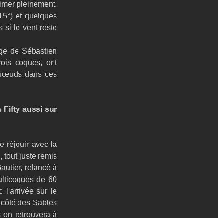
imer pleinement. 
5°) et quelques 
si le vent reste 
ge de Sébastien 
rois coques, ont 
 nœuds dans ces 
ifty aussi sur 
 réjouir avec la 
tout juste remis 
autier, relancé à 
lticoques de 60 
l'arrivée sur le 
 côté des Sables 
 on retrouvera à 