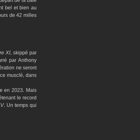
épart de la baie 
t bel et bien au 
rs de 42 milles 
re XI
, skippé par 
arré par Anthony 
ration ne seront 
nce musclé, dans 
re en 2023. Mais 
tenant le record 
XV
. Un temps qui 