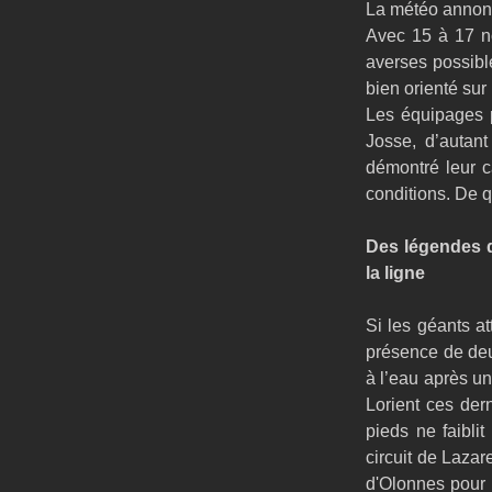
La météo annoncé
Avec 15 à 17 nœ
averses possible
bien orienté sur
Les équipages p
Josse, d’autant
démontré leur c
conditions. De q
Des légendes d
la ligne
Si les géants at
présence de de
à l’eau après un 
Lorient ces der
pieds ne faiblit
circuit de Laza
d'Olonnes pour l