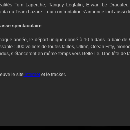
éalités Tom Laperche, Tanguy Leglatin, Erwan Le Draoulec, 
rita du Team Lazare. Leur confrontation s’annonce tout aussi d
asse spectaculaire
aque année, le départ unique donné à 10 h dans la baie de 
sante : 300 voiliers de toutes tailles, Ultim’, Ocean Fifty, mon
us, s’élanceront en même temps vers Belle-Île. Une fête de la 
euve le site
 internet
 et le tracker.