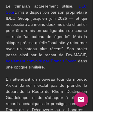
Le trimaran actuellement utilisé, 
IDEC 
Spor
t, mis à disposition par son propriétaire 
IDEC Group jusqu’en juin 2026 — et qui 
nécessitera au moins deux mois de chantier 
pour être remis en configuration de course 
— reste "un bateau de légende". Mais la 
skipper précise qu’elle "souhaite y retourner 
avec un bateau plus récent". Son projet 
passe ainsi par le rachat de l’ex-MACIF, 
également convoité par Francis Joyon
 dans 
une optique similaire.
En attendant un nouveau tour du monde, 
Alexia Barrier n’exclut pas de prendre le 
départ de la Route du Rhum -Destination 
Guadeloupe, ni de s’attaquer à plusieurs 
records océaniques de prestige, comme la 
Route de la Découverte ou le Londres - 
Mumbai.
L’équipe dispose par ailleurs du MOD70