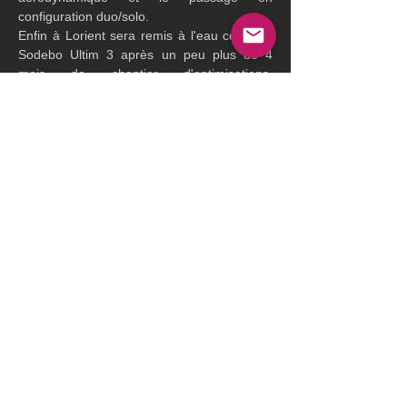
configuration duo/solo.
Enfin à Lorient sera remis à l'eau ce jeudi, 
Sodebo Ultim 3 après un peu plus de 4 
mois de chantier d'optimisations. 
Optimisations qui d'après son skipper 
Thomas Coville, devraient permettre à 
l'équipe de pouvoir jouer la victoire lors des 
prochaines échéances. Pour cela, l'équipe à 
mis en place un nouveau système de puits 
de foils, reconstruit le foil endommagé sur la 
tentative de la Route de la Découverte, 
allongé son mât et pourra compter sur un 
jeu de voiles de dernière génération.
- Stage à Port La Forêt à partir du 20 
septembre avec Gitana 17, Sodebo Ultim' 3, 
Banque Populaire XI, SVR Lazartigue et 
Actual Ultim 3 ?
- 24H Ultim' à Lorient à partir du 28 
septembre, avec Gitana 17, Sodebo Ultim' 
3, Banque Populaire XI, SVR Lazartigue et 