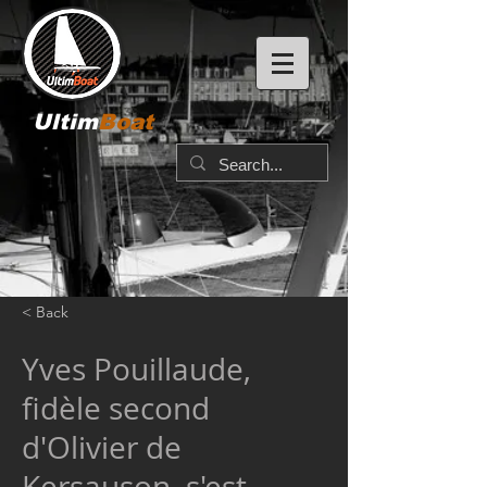
Ultim
Boat
< Back
Yves Pouillaude,
fidèle second
d'Olivier de
Kersauson, s'est