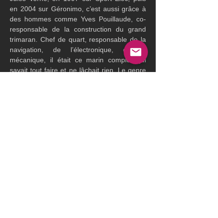
en 2004 sur Géronimo, c’est aussi grâce à 
des hommes comme Yves Pouillaude, co-
responsable de la construction du grand 
trimaran. Chef de quart, responsable de la 
navigation, de l’électronique, de la 
mécanique, il était ce marin complet qui 
savait tout faire et ne lâchait rien. Le genre 
d’homme qu’on rêve d’avoir à bord quand la 
mer se lève et que les heures s’allongent.
Élégant, affable, précis, toujours disponible, 
il avait cette classe tranquille des gens sûrs.
Un marin fidèle, et libre
De Poulain à Charal, puis Geronimo, Yves 
Pouillaude aura traversé les plus belles 
pages de la course au large française, sans 
jamais chercher la lumière. Olivier de 
Kersauson disait de lui qu’il était son « 
second fils spirituel ». Un marin à part, un 
vrai, qui ne supportait pas l’inaction : Il était 