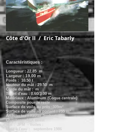
Côte d'Or II / Eric Tabarly
Caractéristiques :
Longueur : 22.85 m
Largeur : 19.00 m
Poids : 10.50 t
Hauteur du mât : 29.50 m
Corde du mât : m
Tirant d'eau : 0.60/3.00 m
Matériaux : Aluminum (Coque centrale)
Composite pour le reste
Surface de voile au près :309m²
Surface de voile au portant : 755 m²
Architectes : Xavier Joubert
Chantier : ACX Brest
Mât :
JPM - Voiles :
Mise à l'eau : septembre 1986