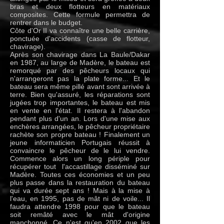
bras et deux flotteurs en matériaux
composites. Cette formule permettra de
rentrer dans le budget.
Côte d'Or II va connaître une belle carrière,
ponctuée d'accidents (casse de flotteur,
chavirage).
Après son chavirage dans La Baule/Dakar
en 1987, au large de Madère, le bateau est
remorqué par des pêcheurs locaux qui
n'arrangeront pas la plate forme... Et le
bateau sera même pillé avant sont arrivée à
terre. Bien qu'assuré, les réparations sont
jugées trop importantes, le bateau est mis
en vente en l'état. Il restera à l'abandon
pendant plus d'un an. Lors d'une mise aux
enchères arrangées, le pêcheur propriétaire
rachète son propre bateau ! Finalement un
jeune informaticien Portugais réussit à
convaincre le pêcheur de le lui vendre.
Commence alors un long périple pour
récupérer tout l'accastillage disséminé sur
Madère. Toutes ces économies et un peu
plus passe dans la restauration du bateau
qui va durée sept ans ! Mais à la mise à
l'eau, en 1995, pas de mât ni de voile... Il
faudra attendre 1998 pour que le bateau
soit remâté avec le mât d'origine
manchonné. Ce n'est qu'en 2002 que les