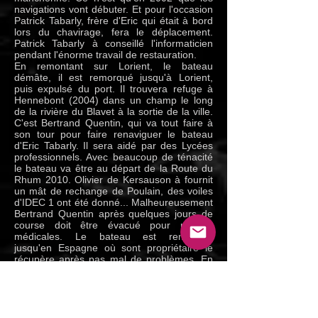
navigations vont débuter. Et pour l'occasion
Patrick Tabarly, frère d'Eric qui était à bord
lors du chavirage, fera le déplacement.
Patrick Tabarly à conseillé l'informaticien
pendant l'énorme travail de restauration.
En remontant sur Lorient, le bateau
démâte, il est remorqué jusqu'à Lorient,
puis expulsé du port. Il trouvera refuge à
Hennebont (2004) dans un champ le long
de la rivière du Blavet à la sortie de la ville.
C'est Bertrand Quentin, qui va tout faire à
son tour pour faire renaviguer le bateau
d'Eric Tabarly. Il sera aidé par des Lycées
professionnels. Avec beaucoup de ténacité
le bateau va être au départ de la Route du
Rhum 2010. Olivier de Kersauson à fournit
un mât de rechange de Poulain, des voiles
d'IDEC 1 ont été donné... Malheureusement
Bertrand Quentin après quelques jours de
course doit être évacué pour raisons
médicales. Le bateau est remorqué
jusqu'en Espagne où sont propriétaire le
récupère après pas mal de problèmes. En
2012 il navigue toujours en Espagne.
1986 : Défi Franco/Anglais sur la Tamise
abandon bras arrière cassé