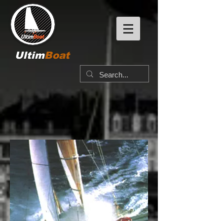
Ultim
Boat