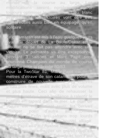
monde de la course au large. Les
modifications seront nombreuses pour
toujours optimiser le catamaran bleu, blanc
et rouge. Et les victoires vont être très
nombreuses aussi bien en équipage, qu'en
solitaire.
Le catamaran est mis à l'eau quelques jours
avant le départ de La Baule/Dakar et le
résultat ne se fait pas attendre avec une
victoire. Le palmarès va être exceptionnel
pendant 3 saisons et Marc Pajot sera
couronné Champion du monde de course
au large pour la période 80/83.
Pour la TwoStar 81, Marc Pajot coupe 8
mètres d'étrave de son catamaran pour en
construire de nouvelle avec des entrées
d'eau plus fines, mais avec plus de volume
et plus haute. Ceci afin de rehausser la
poutre avant qui avait tendance à ralentir le
bateau en tapant dans la mer. Le plan de
voilure est entièrement revu, les dérives
changer pour d'autre aux formes
différentes. Enfin les safrans trop lourds
sont reconstruits dans un nouvel alliage.
Marc Pajot et Paul Ayasse terminent 2ème.
Mais l'équipe va frapper un grand coup en
battant le record d'Eric Tabarly et son Paul