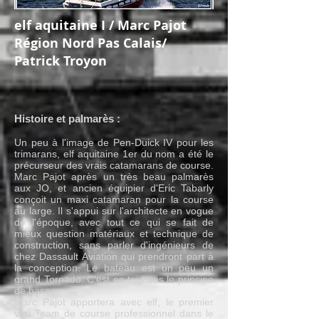
elf aquitaine I / Marc Pajot
Région Nord Pas Calais/
Patrick Troyon
Histoire et palmarès :
Un peu à l'image de Pen-Duick IV pour les
trimarans, elf aquitaine 1er du nom a été le
précurseur des vrais catamarans de course.
Marc Pajot après un très beau palmarès
aux JO, et ancien équipier d'Eric Tabarly
conçoit un maxi catamaran pour la course
au large. Il s'appui sur l'architecte en vogue
de l'époque, avec tout ce qui se fait de
mieux question matériaux et technique de
construction, sans parler d'ingénieurs de
chez Dassault Aviation qui prendront part à
la conception. Le bateau est un peu un
grand Tornado. C'est en tout cas le principe
de base.
Marc Pajot apportera avec elf, le premier
vrai Team de course professionnel dans le