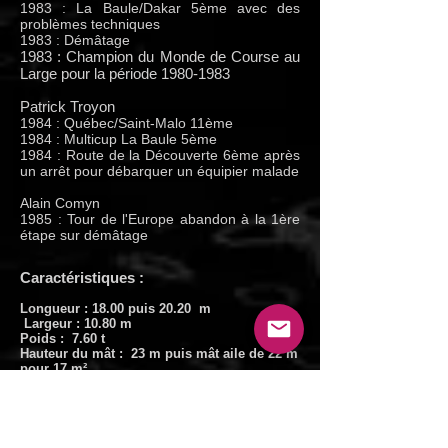
1983 : La Baule/Dakar 5ème avec des
problèmes techniques
1983 : Démâtage
1983 : Champion du Monde de Course au
Large pour la période
1980-1983
Patrick Troyon
1984 : Québec/Saint-Malo 11ème
1984 : Multicup La Baule 5ème
1984 : Route de la Découverte 6ème après
un arrêt pour débarquer un équipier malade
Alain Comyn
1985 : Tour de l'Europe abandon à la 1ère
étape sur démâtage
Caractéristiques :
Longueur : 18.00 puis 20.20 m
Largeur : 10.80 m
Poids : 7.60 t
Hauteur du mât : 23 m puis mât aile de 22 m
pour 17 m²
Corde du mât : m
Tirant d'eau : 0.45/2.30 m puis 3.00 m
Matériaux : Aluminium
Surface de voile au près : 175 puis 200 m²
Surface de voile au portant : 435 m²