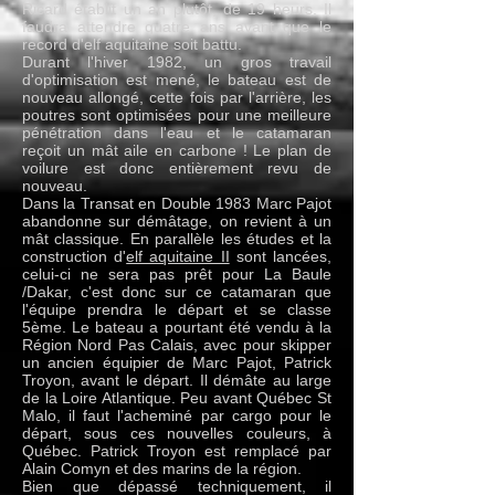
Ricard établit un an plutôt, de 19 heurs. Il
faudra attendre quatre ans avant que le
record d'elf aquitaine soit battu.
Durant l'hiver 1982, un gros travail
d'optimisation est mené, le bateau est de
nouveau allongé, cette fois par l'arrière, les
poutres sont optimisées pour une meilleure
pénétration dans l'eau et le catamaran
reçoit un mât aile en carbone ! Le plan de
voilure est donc entièrement revu de
nouveau.
Dans la Transat en Double 1983 Marc Pajot
abandonne sur démâtage, on revient à un
mât classique. En parallèle les études et la
construction d'
elf aquitaine II
sont lancées,
celui-ci ne sera pas prêt pour La Baule
/Dakar, c'est donc sur ce catamaran que
l'équipe prendra le départ et se classe
5ème. Le bateau a pourtant été vendu à la
Région Nord Pas Calais, avec pour skipper
un ancien équipier de Marc Pajot, Patrick
Troyon, avant le départ. Il démâte au large
de la Loire Atlantique. Peu avant Québec St
Malo, il faut l'acheminé par cargo pour le
départ, sous ces nouvelles couleurs, à
Québec. Patrick Troyon est remplacé par
Alain Comyn et des marins de la région.
Bien que dépassé techniquement, il