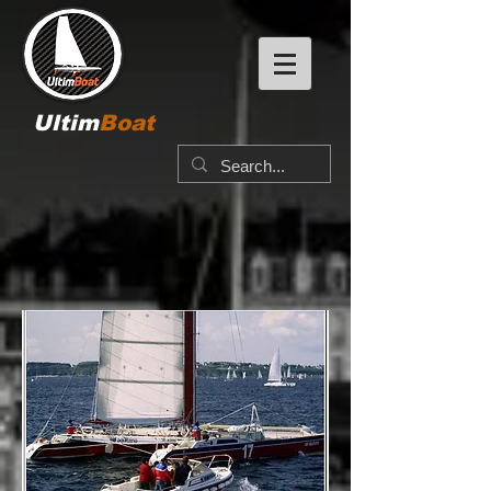
Ultim
Boat