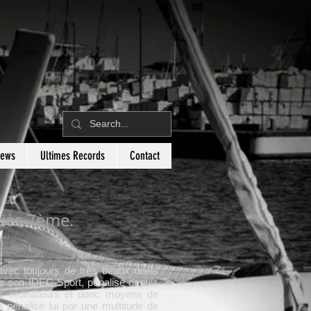
News
Ultimes Records
Contact
liès 7ème.
avec toujours de très beaux duels
de son IDEC Sport, pénalisé depuis
es ordinateurs et donc moyens de
 pénalisé lui par une multitude de