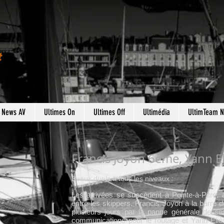
t
s News AV
Ultimes On
Ultimes Off
Ultimédia
UltimTeam 
Francis Joyon 6ème, Yann E
Beaux duels à tous les niveaux :
Les arrivées se succèdent à Pointe-à-Pitre, 
entre les skippers. Francis Joyon à la barre 
plusieurs jours par la panne générale de s
communications pour le routage et Yann Eliès