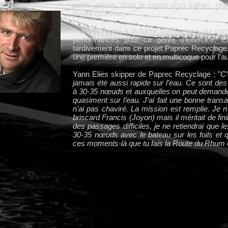
petits pépins, dont la casse d'un safran, réa
Route du Rhum.
Francis Joyon à la barre d'un bateau qui co
performances pour ce genre d'exercice. E
tardivement dans ce projet Paprec Recyclage.
une première en solo et en multicoque pour l'au
Yann Eliès skipper de Paprec Recyclage : "
C’
jamais été aussi rapide sur l’eau. Ce sont de
à 30-35 nœuds et auxquelles on peut demand
quasiment sur l’eau. J’ai fait une bonne transa
n’ai pas chaviré. La mission est remplie. Je n
briscard Francis (Joyon) mais il méritait de fin
des passages difficiles, je ne retiendrai que
30-35 nœuds avec le bateau sur les foils et 
ces moments-là que tu fais la Route du Rhum 