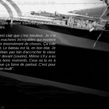
lisent tous les deux une très belle
mmence à être limite en termes de
t Yann Eliès qui est monté très
 Une énième traversé pour l'un, et
tre.
est clair que c’est fabuleux. Je n’ai
s machines incroyables qui montent
er énormément de choses. Ça vole
t. Le bateau est là, en bon état. Je
’étais pas loin d’accrocher le vieux
ir devant (sourire). Même s’il y a eu
 les bons moments. Ceux où tu es à
que ça fume de partout. C’est pour
en multi
".