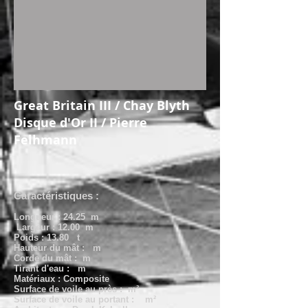
Great Britain III / Chay Blyth
Disque d'Or II / Pierre
Felhmann
Caractéristiques :
Longueur : 24.25 m
Largeur : 12.00 m
Poids : 13.80 t
Hauteur du mât : m
Corde du mât : m
Tirant d'eau : m
Matériaux : Composite
Surface de voile au près : m²
Surface de voile au portant : m²