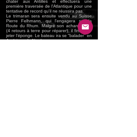
chater aux Antilles et effectuera une
première traversée de l'Atlantique pour une
tentative de record qu'il ne réussira pas.
Le trimaran sera ensuite vendu au Suisse
Pierre Felhmann, qui l'engagera sur la
Route du Rhum. Malgré son acharnement
(4 retours à terre pour réparer), il finira par
jeter l'éponge. Le bateau ira se "balader" en
Amérique du Nord.
En 1984 il est racheté par une société
Américain, qui le rénove entièrement et
l'envoi faire du chater dans les Caraïbes.
1977 : Record de l'Atlantique nord en
équipage non réussi
1978 : Route du Rhum abandon
1980 : Semaine d'Antigua sous le nom de
Trick
1984 : Il est à l'abandon en Italie et sert de
ponton pour les marins pêcheurs
258