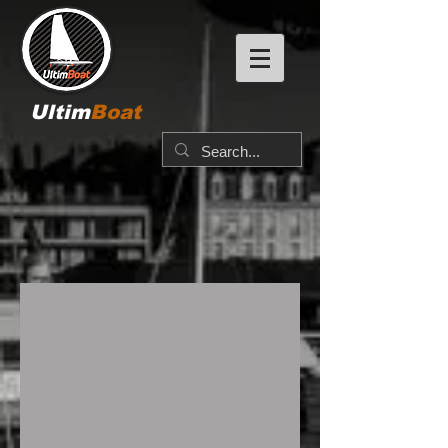
Ultim
Boat