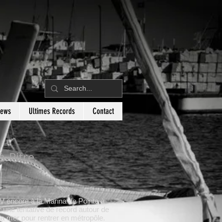
News
Ultimes Records
Contact
à-Pitre.
V encore à la Marina de Pointe à
r une tentative de record autour de
 la mer pour rentrer en métropôle.