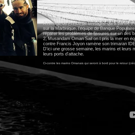
C'est en effet, la solution la plus économique e
Au contraire des MULTI50 ou IMOCA qui vont r
A l'image de Prince de Bretagne qui à pansé c'
sur la Martinique, l'équipe de Banque Populaire
réparer les problèmes de fissures sur un des b
2, Musandam Oman Sail on t pris la mer en éq
contre Francis Joyon ramène son trimaran IDEC
D'ici une grosse semaine, les marins et leurs 
leurs ports d'attache.
Ci-contre les marins Omanais qui seront à bord pour le retour (cr