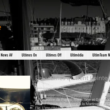
t
s News AV
Ultimes On
Ultimes Off
Ultimédia
UltimTeam 
Les ultimes quittent Pointe-
Tous par la mer.
A l'exception de Paprec Recyclage et Gitana X
Pitre et Prince de Bretagne à la Martinique pou
l'île. L'ensemble des ultimes à maintenant pris