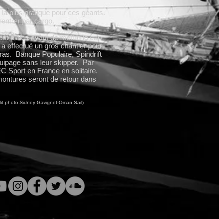
t la plus pratique pour ces géants.
entrer par cargo.
est plaies avant de mettre le cap
 a effectué un gros chantier pour
ras. Banque Populaire, Spindrift
uipage sans leur skipper. Par
 Sport en France en solitaire.
montures seront de retour dans
édit photo Sidney Gavignet-Oman Sail)