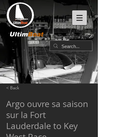
Ultim
Boat
< Back
Argo ouvre sa saison
sur la Fort
Lauderdale to Key
West Race