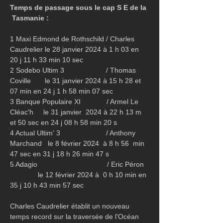
Temps de passage sous le cap S E de la 
 Tasmanie :
1 Maxi Edmond de Rothschild / Charles 
Caudrelier le 28 janvier 2024 à 1 h 03 en 
20 j 11 h 33 min 10 sec
2 Sodebo Ultim 3                     / Thomas 
Coville       le 31 janvier 2024 à 15 h 28 et 
07 min en 24 j 1 h 58 min 07 sec
3 Banque Populaire XI             / Armel Le 
Cléac'h     le 31 janvier  2024 à 22 h 13 m 
et 50 sec en 24 j 08 h 58 min 20 s
4 Actual Ultim' 3                       / Anthony 
Marchand   le 8 février 2024  à 8 h 56  min  
47 sec en 31 j 18 h 26 min 47 s
5 Adagio                                   / Eric Péron  
              le 12 février 2024 à  0 h 10 min en 
35 j 10 h 43 min 57 sec
Charles Caudrelier établit un nouveau 
temps record sur la traversée de l'Océan 