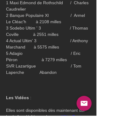
1 Maxi Edmond de Rothschild      /  Charles 
Caudrelier
2 Banque Populaire XI                  /  Armel 
Le Cléac'h        à 2108 milles
3 Sodebo Ultim ' 3                        / Thomas 
Coville            à 2551 milles
4 Actual Ultim' 3                            / Anthony 
Marchand       à 5575 milles
5 Adagio                                        / Eric 
Péron                    à 7279 milles
SVR Lazartigue                             / Tom 
Laperche             Abandon
Les Vidéos
 :
Elles sont disponibles dès maintenant sur 
la chaîne dédiée sur la page 
Ultim Boat
Pour suivre la course la 
 Cartographie