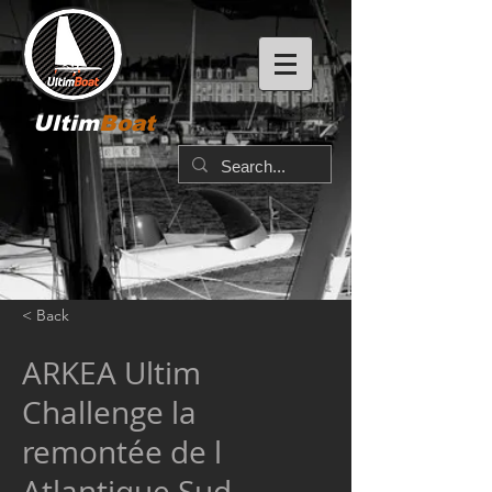
Ultim
Boat
< Back
ARKEA Ultim
Challenge la
remontée de l
Atlantique Sud