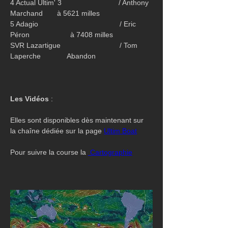
4 Actual Ultim' 3                            / Anthony 
Marchand       à 5621 milles
5 Adagio                                        / Eric 
Péron                    à 7408 milles
SVR Lazartigue                             / Tom 
Laperche             Abandon
Les Vidéos
 :
Elles sont disponibles dès maintenant sur 
la chaîne dédiée sur la page 
Ultim Boat
Pour suivre la course la 
 Cartographie