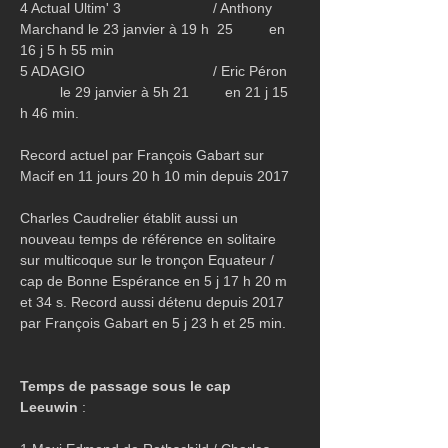
4 Actual Ultim' 3                       / Anthony 
Marchand le 23 janvier à 19 h  25         en 
16 j 5 h 55 min 
5 ADAGIO                                / Eric Péron   
          le 29 janvier à 5h 21         en 21 j 15 
h 46 min.
Record actuel par François Gabart sur 
Macif en 11 jours 20 h 10 min depuis 2017
Charles Caudrelier établit aussi un 
nouveau temps de référence en solitaire 
sur multicoque sur le tronçon Equateur / 
cap de Bonne Espérance en 5 j 17 h 20 m 
et 34 s. Record aussi détenu depuis 2017 
par François Gabart en 5 j 23 h et 25 min.
Temps de passage sous le cap 
Leeuwin
 :