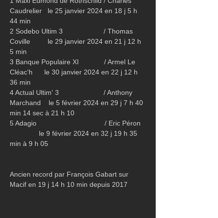
1 Maxi Edmond de Rothschild / Charles 
Caudrelier   le 25 janvier 2024 en 18 j 5 h 
44 min
2 Sodebo Ultim 3                     / Thomas 
Coville         le 29 janvier 2024 en 21 j 12 h 
5 min
3 Banque Populaire XI             / Armel Le 
Cléac'h      le 30 janvier 2024 en 22 j 12 h 
36 min
4 Actual Ultim' 3                       / Anthony 
Marchand    le 5 février 2024 en 29 j 7 h 40 
min 14 sec à 21 h 10
5 Adagio                                   / Eric Péron  
               le 9 février 2024 en 32 j 19 h 35 
min à 9 h 05
Ancien record par François Gabart sur 
Macif en 19 j 14 h 10 min depuis 2017