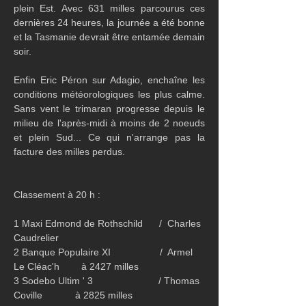
plein Est. Avec 631 milles parcourus ces 
dernières 24 heures, la journée a été bonne 
et la Tasmanie devrait être entamée demain 
soir.
Enfin Eric Péron sur Adagio, enchaîne les 
conditions météorologiques les plus calme. 
Sans vent le trimaran progresse depuis le 
milieu de l'après-midi à moins de 2 noeuds 
et plein Sud... Ce qui n'arrange pas la 
facture des milles perdus.
Classement à 20 h :
1 Maxi Edmond de Rothschild      /  Charles 
Caudrelier
2 Banque Populaire XI                  /  Armel 
Le Cléac'h        à 2427 milles
3 Sodebo Ultim ' 3                        / Thomas 
Coville            à 2825 milles