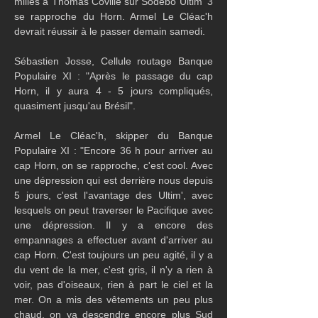
milles à Thomas Coville sur Sodebo Ultim' 3 
se rapproche du Horn. Armel Le Cléac'h 
devrait réussir à le passer demain samedi.
Sébastien Josse, Cellule routage Banque 
Populaire XI : "Après le passage du cap 
Horn, il y aura 4 - 5 jours compliqués, 
quasiment jusqu'au Brésil".
Armel Le Cléac'h, skipper du Banque 
Populaire XI : "Encore 36 h pour arriver au 
cap Horn, on se rapproche, c'est cool. Avec 
une dépression qui est derrière nous depuis 
5 jours, c'est l'avantage des Ultim', avec 
lesquels on peut traverser le Pacifique avec 
une dépression. Il y a encore des 
empannages a effectuer avant d'arriver au 
cap Horn. C'est toujours un peu agité, il y a 
du vent de la mer, c'est gris, il n'y a rien à 
voir, pas d'oiseaux, rien à part le ciel et la 
mer. On a mis des vêtements un peu plus 
chaud, on va descendre encore plus Sud 