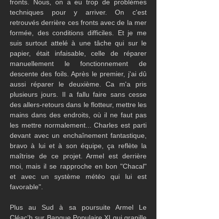
fronts. Nous, on a eu trop de problèmes 
techniques pour y arriver. On c'est 
retrouvés derrière ces fronts avec de la mer 
formée, des conditions difficiles. Et je me 
suis surtout attelé à une tâche qui sur le 
papier, était infaisable, celle de réparer 
manuellement le fonctionnement de 
descente des foils. Après le premier, j'ai dû 
aussi réparer le deuxième. Ca m'a pris 
plusieurs jours. Il a fallu faire sans cesse 
des allers-retours dans le flotteur, mettre les 
mains dans des endroits, où il ne faut pas 
les mettre normalement... Charles est parti 
devant avec un enchaînement fantastique, 
bravo à lui et à son équipe, ça reflète la 
maîtrise de ce projet. Armel est derrière 
moi, mais il se rapproche en bon "Chacal" 
et avec un système météo qui lui est 
favorable".
Plus au Sud à sa poursuite Armel Le 
Cléac'h sur Banque Populaire XI qui grapille 