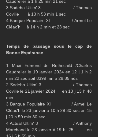
Caudrelier à 1 h 25 min 21 sec
3 Sodebo Ultim' 3                         / Thomas 
Coville       à 13 h 53 min 1 sec
4 Banque Populaire XI                 / Armel Le 
Cléac'h     à 14 h 2 min et 23 sec
Temps de passage sous le cap de 
Bonne Espérance
 :
1 Maxi Edmond de Rothschild /Charles 
Caudrelier le 19 janvier 2024 en 12 j 1 h 2 
min 22 sec soit 8399 mn à 28.85 nds
2 Sodebo Ultim' 3                     / Thomas 
Coville le 21 janvier 2024     en 13 j 13 h 48 
min
3 Banque Populaire XI             / Armel Le 
Cléac'h le 23 janvier à 10 h 29 30 sec en 15 
j 20 h 59 min 30 sec
4 Actual Ultim' 3                       / Anthony 
Marchand le 23 janvier à 19 h  25         en 
16 j 5 h 55 min 