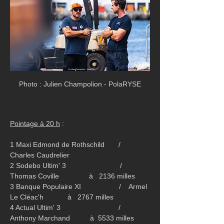
Photo : Julien Champolion - PolaRYSE
Pointage à 20 h
 :
1 Maxi Edmond de Rothschild       /   
Charles Caudrelier  
2 Sodebo Ultim' 3                           /   
Thomas Coville               à   2136 milles
3 Banque Populaire XI                   /    Armel 
Le Cléac'h            à   2767 milles
4 Actual Ultim' 3                             /    
Anthony Marchand          à  5533 milles