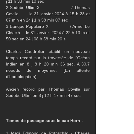
j 11 h 33 min 10 sec
2 Sodebo Ultim 3                     / Thomas 
Coville       le 31 janvier 2024 à 15 h 28 et 
07 min en 24 j 1 h 58 min 07 sec
3 Banque Populaire XI             / Armel Le 
Cléac'h     le 31 janvier  2024 à 22 h 13 m et 
50 sec en 24 j 08 h 58 min 20 s
Charles Caudrelier établit un nouveau 
temps record sur la traversée de l'Océan 
Indien en 8 j 8 h 20 min 36 sec. A 30.7 
noeuds de moyenne. (En attente 
d'homologation)
Ancien record par Thomas Coville sur 
Sodebo Ultm' en 8 j 12 h 17 min 47 sec.
Temps de passage sous le cap Horn :
1 Maxi Edmond de Rothschild / Charles 