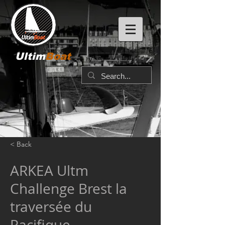
Ultim
Boat
< Back
ARKEA Ultm
Challenge Brest la
traversée du
Pacifique