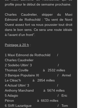
profile pour le début de semaine prochaine.
Charles Caudrelier, skipper du Maxi 
Edmond de Rothschild : "Du vent de Nord 
Ouest assez fort va nous poussier tout droit 
dans le bon sens. Ce sera une route idéale 
à l'avant d'un front". 
Pointage à 20 h
 :
1 Maxi Edmond de Rothschild       /   
Charles Caudrelier  
2 Sodebo Ultim' 3                           /   
Thomas Coville               à   2532 milles
3 Banque Populaire XI                   /    Armel 
Le Cléac'h            à   2854 milles
4 Actual Ultim' 3                             /    
Anthony Marchand          à  5674 milles
5 Adagio                                         /   Eric 
Péron                        à  6633 milles
6 SVR Lazartigue                           /   Tom 