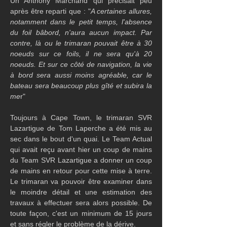
Un Anthony Marchand qui précisait peu 
après être reparti que : "
A certaines allures, 
notamment dans le petit temps, l'absence 
du foil bâbord, n'aura aucun impact. Par 
contre, là ou le trimaran pouvait être à 30 
noeuds sur ce foils, il ne sera qu'à 20 
noeuds. Et sur ce côté de navigation, la vie 
à bord sera aussi moins agréable, car le 
bateau sera beaucoup plus gîté et subira la 
me
r"
Toujours à Cape Town, le trimaran SVR 
Lazartigue de Tom Laperche a été mis au 
sec dans le bout d'un quai. Le Team Actual 
qui avait reçu avant hier un coup de mains 
du Team SVR Lazartigue a donner un coup 
de mains en retour pour cette mise à terre. 
Le trimaran va pouvoir être examiner dans 
le moindre détail et une estimation des 
travaux à effectuer sera alors possible. De 
toute façon, c'est un minimum de 15 jours 
et sans régler le problème de la dérive.