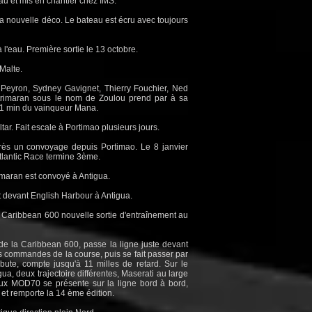
'eau et mis en chantier chez IMS.
la nouvelle déco. Le bateau est écru avec toujours
 l'eau. Première sortie le 13 octobre.
Malte.
 Peyron, Sydney Gavignet, Thierry Fouchier, Ned
le trimaran sous le nom de Zoulou prend par à sa
 1 min du vainqueur Mana.
ar. Fait escale à Portimao plusieurs jours.
rès un convoyage depuis Portimao. Le 8 janvier
tlantic Race termine 3ème.
rimaran est convoyé à Antigua.
t devant English Harbour à Antigua.
a Caribbean 600 nouvelle sortie d'entraînement au
 de la Caribbean 600, passe la ligne juste devant
s commandes de la course, puis se fait passer par
bute, compte jusqu'à 11 milles de retard. Sur le
ua, deux trajectoire différentes, Maserati au large
eux MOD70 se présente sur la ligne bord à bord,
et remporte la 14 ème édition.