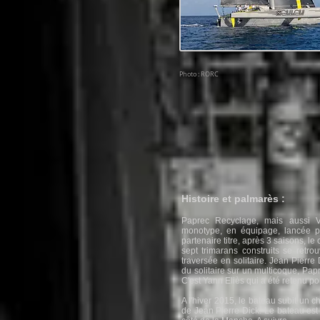
Photo : RORC
Histoire et palmarès :
Paprec Recyclage, mais aussi V
monotype, en équipage, lancée p
partenaire titre, après 3 saisons, le 
sept trimarans construits se ret
traversée en solitaire. Jean Pierre
du solitaire sur un multicoque, Papr
C'est Yann Eliès qui a été retenu po
A l'hiver 2015, le bateau subit un 
de Jean Pierre Dick. Le bateau est 