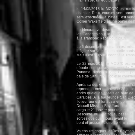
mains avec un équipage !
le 14/05/2018 le MOD70 est remis
chantier. Deux courses sont ann
sera effectuée. Le bateau est v
Collier Wakerfield et une partie de
Le trimaran va descendre en Médit
les Canaries pour la Transatlantic 
à la Transpac Race pour 2019.
Le 6 décembre le trimaran est mis a
il figure sur la liste des participant
Mais il est toujours inscrit à la Tra
Le 22 mas 2019 le MOD70 est remis
débute son convoyage pour le Pa
Panama, direction Long Beach pour
baie de San Francisco et le chantie
Après sa deuxième place sur la Tra
reprend la mer et arrive le 28 juil
après quelques essais en baie de 
Caraïbes. A la hauteur de San Diego
flotteur qui est lui aussi endommag
Driscoll Mission Bay Yard. Il est r
cargo le 21 janvier pour rejoindre l
Descente du Pacifique, passage
sorties quelques jours avant le dép
bord et grosse victoire de 4 min dev
Va ensuite gagner les îles Cayman, 