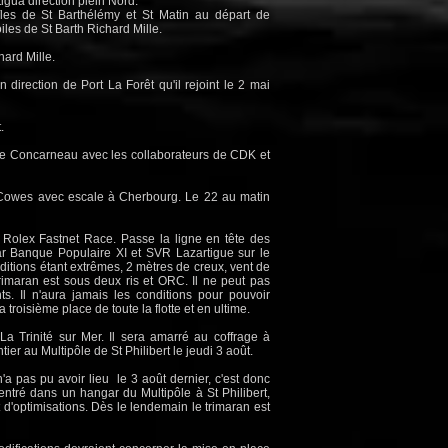
tigua direction plein Nord.
îles de St Barthélémy et St Matin au départ de
oiles de St Barth Richard Mille.
hard Mille.
direction de Port La Forêt qu'il rejoint le 2 mai
.
e de Concarneau avec les collaborateurs de CDK et
de Cowes avec escale à Cherbourg. Le 22 au matin
a Rolex Fastnet Race. Passe la ligne en tête des
r Banque Populaire XI et SVR Lazartigue sur le
onditions étant extrêmes, 2 mètres de creux, vent de
trimaran est sous deux ris et ORC. Il ne peut pas
ts. Il n'aura jamais les conditions pour pouvoir
a troisième place de toute la flotte et en ultime.
La Trinité sur Mer. Il sera amarré au coffrage à
ier au Multipôle de St Philibert le jeudi 3 août.
'a pas pu avoir lieu le 3 août dernier, c'est donc
entré dans un hangar du Multipôle à St Philibert,
t d'optimisations. Dès le lendemain le trimaran est