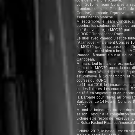
côté de la Manche. A suivre.
Juin 2015 le Team Concise a racht
première course, le Tour de l'île 
Concise) remporte l'épreuve. Le
s'entraîner en Manche.
Mi septembre, le Team Concise, s
poertera les couleurs de l'îles duran
Le 18 novembre, le MOD70 part en 
la RORC Transatlantic Race.
Le duel avec Phaedo 3 est de toute
l'Atlantique. Finalement Concise 10
le MOD70 gagne sa base pour l'hi
multiplient, aussi bien à bord du 
Phaedo3 à domicile sur la Mount G
Caribbean.
Mi mars, tout le matériel est remba
team et le MOD70 prend la mer dir
Ned Collier Wakerfield et son équip
est convoyé à Southampton et mi
courses du RORC.
Le 11 mai 2016, le trimaran est remi
sur les flotteurs. Les courses du 
de l'été en Angleterre et en Irland
la Barbade pour l'hiver, au prog
Barbados. Le 14 Février Concise 10 q
22 février.
Mi mai le bateau est au sec dans 
saison. Retour à la compétition su
victoire et le record de l'épreuve. 
la Rolex Fastnet Race et s'impose 
Octobre 2017, le bateau est en vent