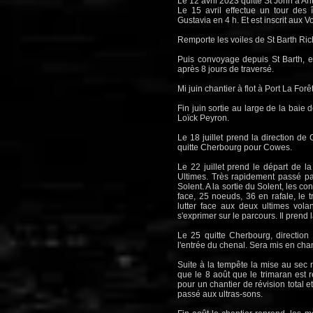
Le 12 avril 2023 quitte St John à An
Le 15 avril effectue un tour des 
Gustavia en 4 h. Et est inscrit aux V
Remporte les voiles de St Barth Ric
Puis convoyage depuis St Barth, en 
après 8 jours de traversé.
Mi juin chantier à flot à Port La Forêt
Fin juin sortie au large de la bai
Loïck Peyron.
Le 18 juillet prend la direction 
quitte Cherbourg pour Cowes.
Le 22 juillet prend le départ de l
Ultimes. Très rapidement passé pa
Solent. A la sortie du Solent, les c
face, 25 noeuds, 36 en rafale, le 
lutter face aux deux ultimes volan
s'exprimer sur le parcours. Il prend l
Le 25 quitte Cherbourg, direction 
l'entrée du chenal. Sera mis en chant
Suite à la tempête la mise au sec n
que le 8 août que le trimaran est r
pour un chantier de révision total e
passé aux ultras-sons.