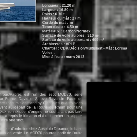
Longueur : 21.20
m
Largeur : 16.80 m
Poids : 6.30 t
Hauteur du mât : 27 m
Corde du mât : m
Tirant d'eau : 4.50 m
Matériaux : Carbon/Normex
Surface de voile au près : 310 m²
Surface de voile au portant : 409 m²
Architectes : VPLP
Chantier : CDK/Décision/Multiplast -
Mât : Lorima
Voiles :
Mise à l'eau : mars 2013
irbac/Paprec est l'un des sept MOD70, série
ar Franck David et Steeve Ravussin. Faute de
circuit est mis en stand by. C'est ainsi que trois des
rouvent au départ de la Route du Rhum pour une
 Dick son skipper d'origine ne souhaitant pas faire
ec a repris le trimaran et à rechercher un skipper.
ur ce one shot.
chantier d'entretien chez Absolute Dreamer, le base
mis en vente. Le MOD70 pourrait partir de l'autre