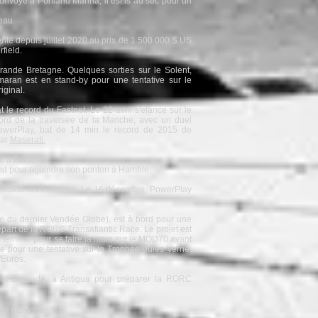
nvoyé à Portland Marina, il est is au sec pour un
'eau.
te depuis juillet 2020 au prix de 1 500 000 $ US
field.
ande Bretagne. Quelques sorties sur le Solent,
imaran est en stand-by pour une tentative sur le
iginal.
at le record du Fastnet. Le 22 avril s'élance sur le
ecord de la traversée de la Manche, avec un duel
PowerPlay, bat de 14 min le record de 2015 de
par
Maserati.
é à Portland.
nd pour rejoindre son ponton à Hamble.
ection les Canaries. Le 16 décembre, PowerPlay
me du dernier Vendée Globe), est à bord pour une
départ de la RORC Transatlantic Race. Le projet est
féminin pour se faire la main sur le MOD70 avant
e pour une tentative sur le Trophée Jules Verne.
'Euros.
s la Grenade, à Antigua pour préparer la RORC
s îles Cayman ?