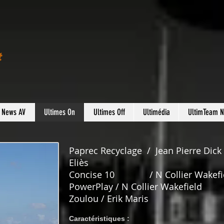
t
s News AV
Ultimes On
Ultimes Off
Ultimédia
UltimTeam 
Paprec Recyclage / Jean Pierre Dick
Eliès
Concise 10 / N Collier Wakefi
PowerPlay / N Collier Wakefield
Zoulou / Erik Maris
Caractéristiques :