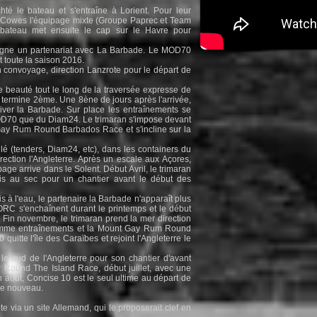
é le bateau et s'entraîne à Lorient. Pour leur
de Cowes l'équipage mixte (Groupe Paprec et Team
 bateau met ensuite le cap sur le Havre pour
igne un partenariat avec La Barbade. Le MOD70
t toute la saison 2016.
convoyage, direction Lanzrote pour le départ de
 beauté tout le long de la traversée expresse de
 termine 2ème. Une 8ène de jours après l'arrivée,
ver la Barbade. Sur place les entraînements se
MOD70 que du Diam24. Le trimaran s'impose devant
ay Rum Round Barbados Race et s'incline sur la
llé (tenders, Diam24, etc), dans les containers du
ection l'Angleterre. Après un escale aux Açores,
age arrive dans le Solent. Début Avril, le trimaran
s au sec pour un chantier avant le début des
s à l'eau, le partenaire la Barbade n'apparaît plus
RORC s'enchaînent durant le printemps et le début
e. Fin novembre, le trimaran prend la mer direction
ramme entraînements et la Mount Gay Rum Round
uitte l'île des Caraïbes et rejoint l'Angleterre le
le sud de l'Angleterre pour son chantier d'avant
r Round The Island Race, début juillet, avec une
En août, Concise 10 est le seul ultime au départ de
de nouveau.
e via un site Allemand, qui le proposerait clef en