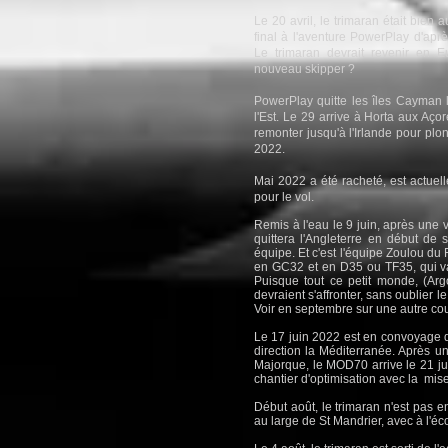
Le 20 avril, le trimaran était bien 
final à l'aventure PowerPlay d'aprè
Le trimaran devrait revenir en 
nouveau skipper ?
PowerPlay quitte les îles Cayman l
l'Est. Le 29 arrive à Horta aux Aç
remonter jusqu'à l'Irlande pour plo
2022.
Mai 2022 a été racheté, est actuell
pour le vol.
Remis à l'eau le 9 juin, après une 
quittera l'Angleterre en début de
équipe. Et c'est l'équipe Zoulou du
en GC32 et en D35 ou TF35, qui v
Puisque tout ce petit monde, (Arg
devraient s'affronter, sans oublier 
Voir en septembre sur une autre co
Le 17 juin 2022 est en convoyage de
direction la Méditerranée. Après u
Majorque, le MOD70 arrive le 21 ju
chantier d'optimisation avec la mis
Début août, le trimaran n'est pas e
au large de St Mandrier, avec à l'éc