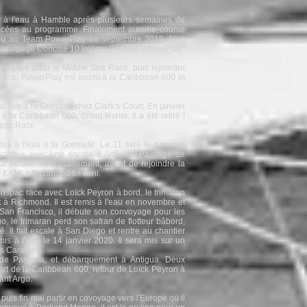
 à l'eau à Hamble après plusieurs semaines de
oncées au programme. Finalement aucune course
endu au Team PowerPlay en septembre 2019. Ned
 l'équipage Concise 10 intègre l'équipe PowerPlay.
erranée pour la Middle Sea Race, puis rejoindre
Race. PowerPlay est inscrit à la Caribbean 600 et
u sec à la Grenade chez Clark's Court. En janvier
s à la Caribbean 600, début février, il a été retiré !
nspac Race.
 à l'eau à la Grenade. Le 11 avril le trimaran
cifique avec une escale à Antigua. Passage de
 escale de ravitaillement, avant de rejoindre la
r KKMI à Richmond fin avril.
nspac race avec Loïck Peyron à bord, le trimaran
let à Richmond. Il est remis à l'eau en novembre et
San Francisco, il débute son convoyage pour les
, le trimaran perd son safran de flotteur bâbord,
é. Il fait escale à San Diego et rentre au chantier
emis à l'eau le 14 janvier 2020. Il sera mis sur un
es Caraïbes.
 de Panama, et débarquement à Antigua. Deux
art de la Caribbean 600, retour de Loïck Peyron à
ant Argo.
puis fin mai partir en covoyage vers l'Europe où il