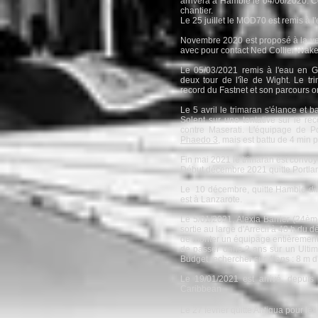
arrivera à Hamble le 04/06/2020. Co
chantier.
Le 25 juillet le MOD70 est remis à l
Novembre 2020 est proposé à la ven
avec pour contact Ned Collier Waker
Le 05/03/2021 remis à l'eau en Gr
deux tour de l'île de Wight. Le tr
record du Fastnet et son parcours or
Le 5 avril le trimaran s'élance et b
Solent sur une tentative sur le r
contre Maserati. L'équipage de 
Phaedo 3
, mais est battu de 4 min 
Fin mai 2021 le trimaran est convoy
Début décembre 2021 quitte Portla
Le 10 décembre, quitte Hamble dir
est à Lanzarote.
Le 5/01/2021, Alexia Barrier (24è
sortie au large d'Arrecif à 48 h du 
de monter un équipage entièrement 
de passer dans 2 ans sur un Ultim
Budget rechercher sur 4 ans : 8 m d
Le 19/01/2021 est arrivé, depui
Caribbean
Le 27 février quitte Antigua pour le