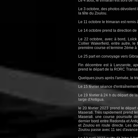
Le 4 août, le trimaran est sorti de l
Le 3 octobre, des photos dévoilent 
la tête du Zoulou.
Le 11 octobre le trimaran est remis à
Le 14 octobre prend la direction de 
Le 22 octobre, avec à bord, Loïck
Collier Wakerfield, entre autre, 
première course et termine 2ème à
Le 25 part en convoyage vers Gibralt
Fin décembre est à Lanzarote, ap
prend le départ de la RORC Transa
Quelques jours après l'arrivée, le t
Le 15 février séance d'entraînemen
Le 19 février à 24 h du départ de l
large d'Antigua.
le 20 février 2023 prend le départ
Maserati. Très rapidement prend le
Maserati. une course poursuite dé
dernier bord entre Redonda et Antig
et Zoulou en route directe. Les d
Zoulou passe avec 11 sec d'avance 