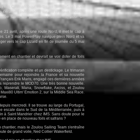
aux îles Cayman, pour mettre en "famille", un point
s certaines publications sur les réseaux sociaux.
Europe dans les prochaines semaines, pour un
e 21 avril, après une route Nord, il met le cap à
ores. Le 3 mai PowerPlay navigue plein Nord et va
nger vers le cap Lizard en fin de journée du 5 mai
ement en chantier et devrait se voir doter de foils
vérification complète et un destickage. Le trimaran
 semaine pour rejoindre la France et sa nouvelle
 Français Erik Maris, engagé ces dernières années
a reprendre le MOD70. Une très bonne nouvelle.
o, Maserati, Mana, Snowflake, Axciss, et Zoulou
le Maxi80 Ultim' Emotion 2, sur la Middle Sea Race.
urse.
puis mercredi. Il se trouve au large du Portugal,
ne escale dans le Sud de la Méditerranée, puis à
in à Saint Mandrier chez IMS. Sans doute pour le
e en place de nouveau foils et safrans ?
n chantier, mais le Zoulou Sailing Team s'entraîne
oute de grand voile, Ned Collier Wakerfield.