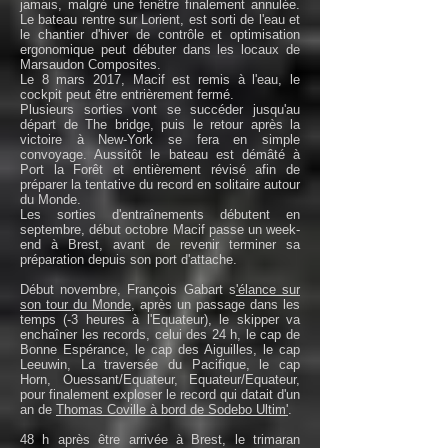
jamais, malgré une fenêtre finalement annulée.
Le bateau rentre sur Lorient, est sorti de l'eau et
le chantier d'hiver de contrôle et optimisation
ergonomique peut débuter dans les locaux de
Marsaudon Composites.
Le 8 mars 2017, Macif est remis à l'eau, le
cockpit peut être entrièrement fermé.
Plusieurs sorties vont se succéder jusqu'au
départ de The bridge, puis le retour après la
victoire à New-York se fera en simple
convoyage. Aussitôt le bateau est démâté à
Port la Forêt et entièrement révisé afin de
préparer la tentative du record en solitaire autour
du Monde.
Les sorties d'entraînements débutent en
septembre, début octobre Macif passe un week-
end à Brest, avant de revenir terminer sa
préparation depuis son port d'attache.
Début novembre, François Gabart s
'élance sur
son tour du Monde,
après un passage dans les
temps (-3 heures à l'Equateur), le skipper va
enchaîner les records, celui des 24 h, le cap de
Bonne Espérance, le cap des Aiguilles, le cap
Leeuwin, La traversée du Pacifique, le cap
Horn, Ouessant/Equateur, Equateur/Equateur,
pour finalement exploser le record qui datait d'un
an de
Thomas Coville à bord de Sodebo Ultim'
.
48 h après être arrivée à Brest, le trimaran