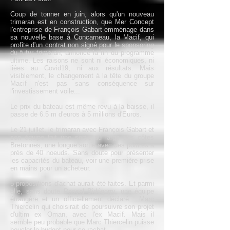
Coup de tonner en juin, alors qu'un nouveau
trimaran est en construction, que Mer Concept
l'entreprise de François Gabart emménage dans
sa nouvelle base à Concarneau, la Macif, qui
profite d'un contrat non signé pour le sponsoring
du futur trimaran, annonce la fin du programme
ultime. Les raisons ne sont ni économiques, ni
liées au Covid19, ni aux résultats. Mais
visiblement, le changement à la tête du groupe
Macif n'est pas sans conséquence sur
l'investissement voile...
Le prix du bateau est même revu à la baisse, il
passe de 6.5 m d'euros à 5 millions d'Euros.
Le 21 juillet, le trimaran avec François Gabart et
son équipe fait une sortie au large des côtes
Bretonnes, une longue sortie avec des pointes à
près de 40 noeuds. Sans doute pour présenter
les capacités du bateau, voir une première prise
en mains pour un acheteur.
5 propositions d'achat aurait été faites. Et parmi
elle, sans doute Pascal Bidégorry, une équipe
étrangère et un officiellement déclaré : Marc
Thiercelin qui choisirait de poursuivre son projet
d'ultim ex Oman, avec l'ex Macif. Mais il
semble peu probable que Marc Thiercelin puisse
boucler le budget pour se rachat.