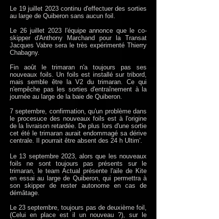
Le 19 juillet 2023 continu d'effectuer des sorties
au large de Quiberon sans aucun foil.
Le 26 juillet 2023 l'équipe annonce que le co-
skipper d'Anthony Marchand pour la Transat
Jacques Vabre sera le très expérimenté Thierry
Chabagny.
Fin août le trimaran n'a toujours pas ses
nouveaux foils. Un foils est installé sur tribord,
mais semble être la V2 du trimaran. Ce qui
n'empêche pas les sorties d'entraînement à la
journée au large de la baie de Quiberon.
7 septembre, confirmation, qu'un problème dans
le procesuce des nouveaux foils est à l'origine
de la livraison retardée. De plus lors d'une sortie
cet été le trimaran aurait endommagé sa dérive
centrale. Il pourrait être absent des 24 h Ultim'.
Le 13 septembre 2023, alors que les nouveaux
foils ne sont toujours pas présents sur le
trimaran, le team Actual présente l'aile de Kite
en e
ssai au large de Quiberon, qui permettra à
son skipper de rester autonome en cas de
démâtage.
Le 23 septembre, toujours pas de deuxième foil,
(Celui en place est il un nouveau ?), sur le