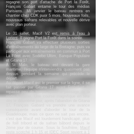
regagne son port d'attache de Port la Forêt,
François Gabart entame le tour des médias
Parisiens. Mi janvier le bateau rentrera en
chantier chez CDK puor 5 mois, Nouveaux foils,
nouveaus safrans relevables et nouvelle dérive
avec plan porteur.
Le 31 juillet, Macif V2 es
t remis à l'eau à
Lorient
. Il gagne Port la Forêt dans la soirée.
François Gabart va effectuer plusieurs sorties
d'entraînements au large de la Bretagne, puis va
participer aux entraînements en commun à Port
La Fôret avec Sodebo Ultim, Banque Populaire
et Gitana 17.
A St Malo, le bateau est devant la gare
maritime, l'équipe n'interviendra quasiment pas
dessus pendant la semaine qui précède le
départ.
Au départ Macif est le premier sur la ligne, il se
fait passer par Gitana 17 avant Fréhel et le
repasse peu de temps après le passage de la
porte à Fréhel. Une course magnifique en tête
dès le deuxième jour, après l'abandon de Gitana
17, François Gabard va prendre une avance
conséquente avant d'aborder le tour de la
Guadeloupe, mais ce quon ne sait pas encore,
c'est que Macif est lourdement handicapé, plus
de foill tribord et de safran bâbord depuis le
2ème jour de course. Sous la Soufrière,
Macif
reste scotché 1 h 15 et IDEC Sport revient à 1