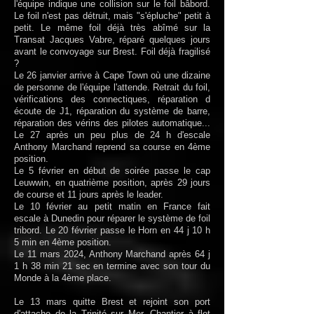
l'équipe indique une collision sur le foil bâbord.
Le foil n'est pas détruit, mais "s'épluche" petit à
petit. Le même foil déjà très abîmé sur la
Transat Jacques Vabre, réparé quelques jours
avant le convoyage sur Brest. Foil déjà fragilisé
?
Le 26 janvier arrive à Cape Town où une dizaine
de personne de l'équipe l'attende. Retrait du foil,
vérifications des connectiques, réparation d
écoute de J1, réparation du système de barre,
réparation des vérins des pilotes automatique...
Le 27 après un peu plus de 24 h d'escale
Anthony Marchand reprend sa course en 4ème
position.
Le 5 février en début de soirée passe le cap
Leuwwin, en quatrième position, après 29 jours
de course et 11 jours après le leader.
Le 10 février au petit matin en France fait
escale à Dunedin pour réparer le système de foil
tribord.
Le 20 février passe le Horn en 44 j 10 h
5 min en 4ème position.
Le 11 mars 2024, Anthony Marchand après 64 j
1 h 38 min 21 sec en termine avec son tour du
Monde à la 4ème place.
Le 13 mars quitte Brest et rejoint son port
d'attache de la Trinité sur Mer. Chantier à flot