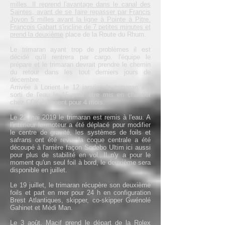
milles. Il reprend l'avantage dans le canal des
Saintes, avant de se faire repasser par Francis
Joyon 5 milles avant la ligne à Pointe à Pitre.
François Gabart s'incline de 7 petites minutes et
prend la deuxième
place de la Route du Rhum.
Le trimaran ayant trop de problèmes il est
décidé qu'il rentrera par cargo. l'équipe le
prépare et le trimaran devrait prendre le chemin
du retour dans les tout derniers jours de
décembre.
Arrivée à Lorient le 12 janvier, le trimaran est
sorti de l'eau le 15 pour être mis en chantier
chez CDK à Lorient pour 4 mois.
Le 22 mai 2019 le trimaran est remis à l'eau. A
l'intérieur le moteur a été déplacé pour modifier
le centre de gravité, les systèmes de foils et
safrans ont été revu, la coque centrale a été
découpé à l'arrière façon Sodebo Ultim ici aussi
pour plus de stabilité en vol. Il n'y a pour le
moment qu'un seul foil à bord, le deuxième sera
disponible en juillet.
Le 19 juillet, le trimaran récupère son deuxième
foils et part en mer pour 24 h en configuration
Brest Atlantiques, skipper, co-skipper Gwénolé
Gahinet et Médi Man.
Le 3 août, Macif prend le départ de la Rolex