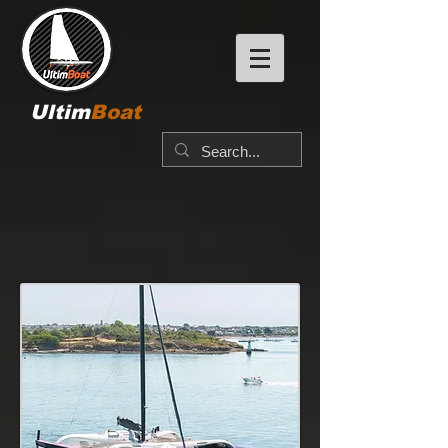
Ultim
Boat