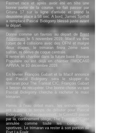
Fastnet race et après avoir été en tête une
bonne partie de la course, se fait passer par
Gitana 17 sur la ligne d'arrivée et prend la
deuxième place à 58 sec. A bord, James Spithill
a remplacé Pascal Bidégorry blessé juste avant
le départ.
Donné comme un favrois au départ de
Brest
Atlantiques
le 5 novembre 2019, Macif va être
l'objet de 4 collisions avec des OFNI et malgré
deux étapes, le trimaran finira 2ème sans
safran, ni dérive de coque centrale.
Il rentre en chantier dans la future base Banque
Populaire ou est déjà en chantier l'IMOCA60
APIVIA, le 10 décembre 2019.
En février François Gabart et la Macif annonce
que Pascal Bidégorry sera le skipper du
trimaran pour The Transat CIC. François Gabart
à besoin de récupérer. Une bonne chose vu que
Pascal Bidégorry cherche à racheter le maxi
trimaran.
Remis à l'eau début mars, les entraînements
ont à peine le temps de débuter pour Pascal
Bidégorry, Malheureusement, le Covid19 passe
par là, confinement oblige, The Transat CIC est
annulée comme toute les compétitions
sportives. Le trimaran va rester à son ponton de
Port La Forêt.