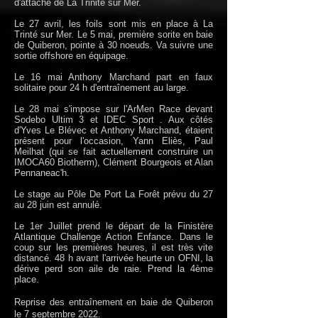
d'attache de La Trinité sur Mer.
Le 27 avril, les foils sont mis en place à La
Trinté sur Mer. Le 5 mai, première sorite en baie
de Quiberon, pointe à 30 noeuds. Va suivre une
sortie offshore en équipage.
Le 16 mai Anthony Marchand part en faux
solitaire pour 24 h d'entraînement au large.
Le 28 mai s'impose sur l'ArMen Race devant
Sodebo Ultim 3 et IDEC Sport . Aux côtés
d'Yves Le Blévec et Anthony Marchand, étaient
présent pour l'occasion, Yann Eliès, Paul
Meilhat (qui se fait actuellement construire un
IMOCA60 Biotherm), Clément Bourgeois et Alan
Pennaneac'h.
Le stage au Pôle De Port La F
orêt prévu du 27
au 28 juin est annulé.
Le 1er Juillet prend le départ de la Finistère
Atlantique Challenge Action Enfance. Dans le
coup sur les premières heures, il est très vite
distancé. 48 h avant l'arrivée heurte un OFNI, la
dérive perd son aile de raie. Prend la 4ème
place.
Reprise des entraînement en baie de Quiberon
le 7 septembre 2022.