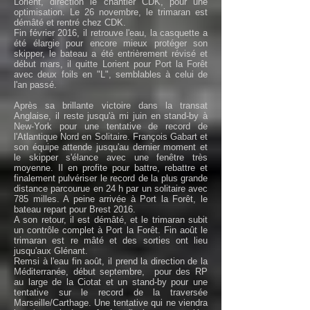
Lorient, direction le chantier CDK, pour une
optimisation. Le 26 novembre, le trimaran est
démâté et rentré chez CDK.
Fin février 2016, il retrouve l'eau, la casquette a
été élargie pour encore mieux protéger son
skipper, le bateau a été entrièrement révisé et
début mars, il quitte Lorient pour Port la Forêt
avec deux foils en "L", semblables à celui de
l'an passé.
Après sa brillante victoire dans la transat
Anglaise, il reste jusqu'à mi juin en stand-by à
New-York pour une tentative de record de
l'Atlantique Nord en Solitaire. François Gabart et
son équipe attende jusqu'au dernier moment et
le skipper s'élance avec une fenêtre très
moyenne. Il en profite pour battre, rebattre et
finalement pulvériser le record de la plus grande
distance parcourue en 24 h par un solitaire avec
785 milles. A peine arrivée à Port la Forêt, le
bateau repart pour Brest 2016.
A son retour, il est démâté, et le trimaran subit
un contrôle complet à Port la Forêt. Fin août le
trimaran est re mâté et des sorties ont lieu
jusqu'aux Glénant.
Remsi à l'eau fin août, il prend la direction de la
Méditerranée, début septembre, pour des RP
au large de la Ciotat et un stand-by pour une
tentative sur le record de la traversée
Marseille/Carthage. Une tentative qui ne viendra