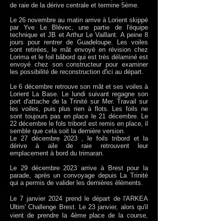
de raie de la dérive centrale et termine 5ème.
Le 26 novembre au matin arrive à Lorient skippé
par Yve Le Blévec, une partie de l'équipe
technique et JB et Arthur Le
Vaillant. A peine 8
jours pour rentrer de Guadeloupe.
Les voiles
sont retirées, le mât envoyé en révision chez
Lorima et le foil bâbord qui est très délaminé est
envoyé chez son constructeur pour examiner
les possibilité de reconstruction d'ici au départ.
Le 6 décembre retrouve son mât et ses voiles à
Lorient La Base. Le lundi suivant regagne son
port d'attache de la Trinité sur Mer. Travail sur
les voiles, puis plus rien à flots. Les foils ne
sont toujours pas en place le 21 décembre.
Le
22 décembre le fols tribord est remis en place, il
semble que cela soit la dernière version.
Le 27 décembre 2023 , le foils tribord et la
dérive à aile de raie retrouvent leur
emplacement à bord du trimaran.
Le 29 décembre 2023 arrive à Brest pour la
parade,
après
un convoyage depuis La Trinité
qui a permis de valider les dernières éléments.
Le 7 janvier 2024 prend le départ de l'ARKEA
Ultim' Challenge Brest.
Le 23 janvier, alors qu'il
vient de prendre la 4ème place de la course,