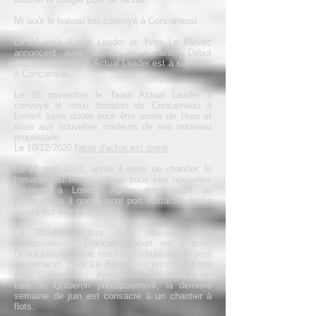
Mi août le bateau est convoyé à Concarneau.
Le 24 août Actual Leader et Yves Le Blévec
annoncent avoir racheté le trimaran. Début
septembre le team Actual Leader est à son bord
à Concarneau.
Le 16 novembre le Team Actual Leader a
convoyé le maxi trimaran de Concarneau à
Lorient sans doute pour être sortie de l'eau et
mise aux nouvelles couleurs de son nouveau
propriétaire.
Le 10/12/2020
l'acte d'achat est signé
.
Le 13 avril 2021, après 4 mois de chantier, le
trimaran est remis à l'eau sous ses nouvelles
couleurs à Lorient. Après deux jours de
préparations il gagne sont port d'attache de La
Trinité sur Mer le 16 avril.
Le 28/04/2021 lors d'une nouvelle sortie
d'entraînement, François Gabart est à bord.
Début juin, sur une mauvaise chute sur le pont
du trimaran Yves Le Blévec se retrouve plâtré
pour 6 semaines. Après plusieurs sorties en
baie de Quiberon principalement, la dernière
semaine de juin est consacré à un chantier à
flots.