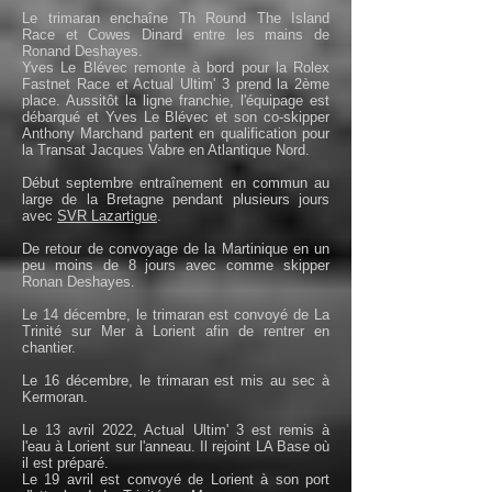
Le trimaran enchaîne Th Round The Island
Race et Cowes Dinard entre les mains de
Ronand Deshayes.
Yves Le Blévec remonte à bord pour la Rolex
Fastnet Race et Actual Ultim' 3 prend la 2ème
place. Aussitôt la ligne franchie, l'équipage est
débarqué et Yves Le Blévec et son co-skipper
Anthony Marchand partent en qualification pour
la Transat Jacques Vabre en Atlantique Nord.
Début septembre entraînement en commun au
large de la Bretagne pendant plusieurs jours
avec
SVR Lazartigue
.
De retour de convoyage de la Martinique en un
peu moins de 8 jours avec comme skipper
Ronan Deshayes.
Le 14 décembre, le trimaran est convoyé de La
Trinité sur Mer à Lorient afin de rentrer en
chantier.
Le 16 décembre, le trimaran est mis au sec à
Kermoran.
Le 13 avril 2022, Actual Ultim' 3 est remis à
l'eau à Lorient sur l'anneau. Il rejoint LA Base où
il est préparé.
Le 19 avril est convoyé de Lorient à son port