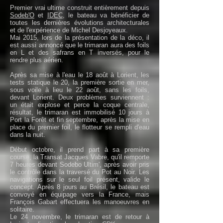
Premier vrai ultime construit entièrement depuis
Sodeb'O
et
IDEC
, le bateau va bénéficier de
toutes les dernières évolutions architecturales
et de l'expérience de Michel Desjoyeaux.
Mai 2015, lors de la présentation de la déco, il
est aussi annoncé que le trimaran aura des foils
en L et des safrans en T inversés, pour le
rendre plus aérien.
Après sa mise à l'eau le 18 août à Lorient, les
tests statique le 20, la première sortie en mer,
sous voile à lieu le 22 août, sans les foils,
devant Lorient. Deux problèmes surviennent :
un était explose et perce la coque centrale,
résultat, le trimaran est immobilisé 10 jours à
Port la Forêt et fin septembre, après la mise en
place du premier foil, le flotteur se rempli d'eau
dans la nuit.
Début octobre, il prend part à sa première
course, la Transat Jacques Vabre, qu'il remporte
7 heures devant Sodebo Ultim', après avoir pris
le contrôle dans la traversé du Pot au Noir. Les
navigations sur le seul foil présent, valide le
concept. Après 8 jours au Brésil, le bateau est
convoyé en équipage vers la France, mais
François Gabart effectuera les manoeuvres en
solitaire.
Le 24 novembre, le trimaran est de retour à