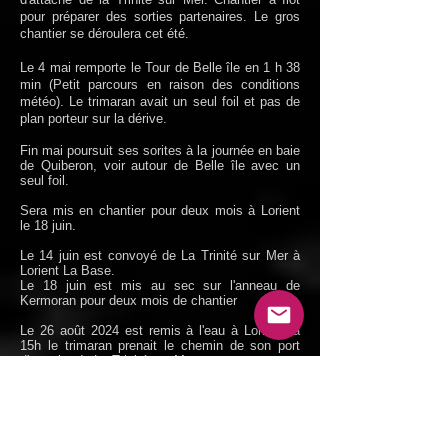
pour préparer des sorties partenaires. Le gros
chantier se déroulera cet été.
Le 4 mai remporte le Tour de Belle île en 1 h 38
min (Petit parcours en raison des conditions
météo). Le trimaran avait un seul foil et pas de
plan porteur sur la dérive.
Fin mai poursuit ses sorites à la journée en baie
de Quiberon, voir autour de Belle île avec un
seul foil.
Sera mis en chantier pour deux mois à Lorient
le 18 juin.
Le 14 juin est convoyé de La Trinité sur Mer à
Lorient La Base.
Le 18 juin est mis au sec sur l'anneau de
Kermoran pour deux mois de chantier
Le 26 août 2024 est remis à l'eau à Lorient, à
15h le trimaran prenait le chemin de son port
d'attache de La Trinité sur Mer.
Sorties au large de Quiberon les 29 et 30 août,
les foils ont rejoint leur puit à bord.
Les 5au 8 septembre participe aux 24 H Ultim' à
Lorient.