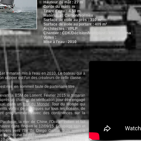
Hauteur du mât : 27 m
Corde du mât : m
Tirant d'eau : 4.50 m
Matériaux : Carbon/Normex
Surface de voile au près : 310 m²
Surface de voile au portant : 409 m²
Architectes : VPLP
Chantier : CDK/Décision/Multiplast -
Mât : Lorima
Voiles :
Mise à l'eau : 2010
 1er trimaran mis à l'eau en 2010, Le bateau qui à
son skipper est l'un des créateurs de cette classe.
st mis en sommeil faute de partenaire titre.
evant la BSM de Lorient. Février 2015 le trimaran
r après un chantier de vérification pour être engagé
eaux, dans un
tour du Monde
. Tour du Monde qui
rents vortex de plastiques sur tous les océans, de
sont programmées, avec des conférences sur la
 Pacifique, la mer de Chine, l'Océan Indien et fait
havire dans l'Indien le 12/09/15. Equipage sain et
envers vers l'île de Diego Garcia, puis remis à
e gagne une île de l'Indien pour être chargé sur le
 10 décembre, le cargo arrive à Lorient. Le bateau