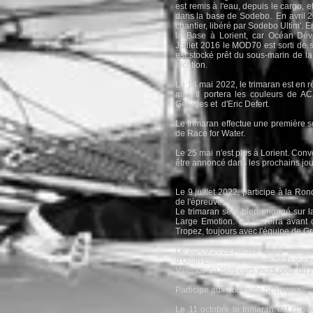
est remis à l'eau, depuis le cargo, e
dans la base de Sodebo. En avril 2
chantier, libéré par Sodebo Ultim'. En
la Base à Lorient, car Océan Dé
Juillet 2016 le MOD70 est sorti de s
est stocké prêt du sous-marin de la
location.
Le 14 mai 2022, le trimaran est en ré
mai. Il portera les couleurs de 
Georges et d'Eric Defert.
Le trimaran effectue une première so
de Race for Water.
Le 25 mai n'est plus à Lorient. Con
être annoncé dans les prochains jou
Le 9 juillet 2022, participe à la R
de l'épreuve.
Le trimaran sera bien engagé sur 
Large Emotion. On le verra avant 
Tropez, toujours avec l'équipe de G
Le 20/09/2022 Axciss Group quitte B
d'Ultim Emotion, direction St Tropez.
Valence de plusieurs jours pour un
Participe aux Voiles de St Tropez.
Le 11 octobre le trimaran est conv