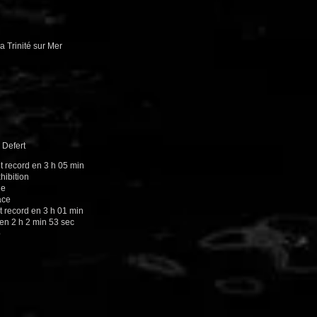
a Trinité sur Mer
c Defert
t record en 3 h 05 min
xhibition
le
ace
 record en 3 h 01 min
 en 2 h 2 min 53 sec
p