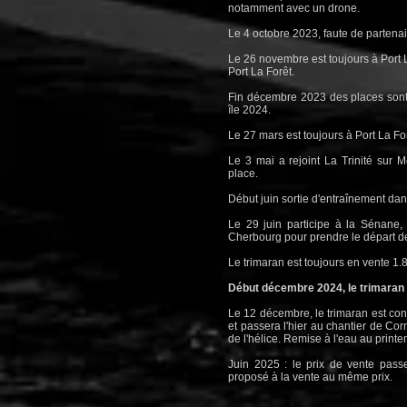
notamment avec un drone.
Le 4 octobre 2023, faute de partenai
Le 26 novembre est toujours à Port 
Port La Forêt.
Fin décembre 2023 des places sont 
île 2024.
Le 27 mars est toujours à Port La Fo
Le 3 mai a rejoint La Trinité sur 
place.
Début juin sortie d'entraînement da
Le 29 juin participe à la Sénane, 
Cherbourg pour prendre le départ 
​Le trimaran est toujours en vente 1.8
Début décembre 2024, le trimaran e
​Le 12 décembre, le trimaran est con
et passera l'hier au chantier de Cor
de l'hélice. Remise à l'eau au print
Juin 2025 : le prix de vente pass
proposé à la vente au même prix.