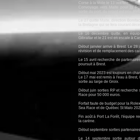
Corse à la Voile le 13 octobre.
Convoyage vers Malte pour la Ro
sortie du port, du retard est pris. R
lutter avec les 4 autres MOD70.
Le 27 quitte Malte, direction Bonifa
la Bretagne qui se fera courant déc
Le 16 décembre quitte, en équipa
Gibraltar et le 21 est en escale à Ca
Début janvier arrive à Brest. Le 28 
révision et de remplacement des cale
Le 15 avril recherche de partenaires
poursuit à Brest.
Début mai 2023 est toujours en chant
Le 17 mai est remis à l'eau à Brest,
sortie au large de Groix.
Début juin sorties RP et recherche
Race pour 50 000 euros.
Forfait faute de budget pour la Role
Sea Race et de Québec St Malo 202
Fin août à Port La Forêt, l'équipe re
la carène.
Début septembre sorties partenaires
Le 14 septembre sortie autour d