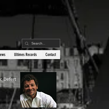
News
Ultimes Records
Contact
c Defert