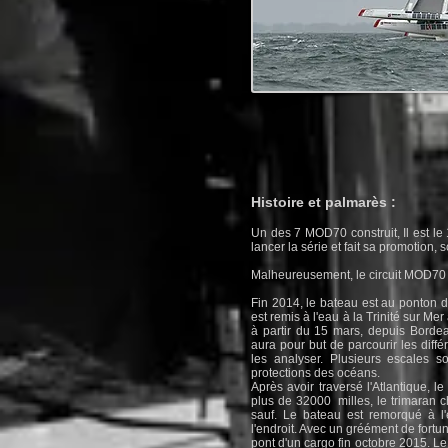
Histoire et palmarès :
Un des 7 MOD70 construit, Il est le
lancer la série et fait sa promotion, 
Malheureusement, le circuit MOD70 e
Fin 2014, le bateau est au ponton d
est remis à l'eau à la Trinité sur Me
à partir du 15 mars, depuis Bord
aura pour but de parcourir les diffé
les analyser. Plusieurs escales 
protections des océans.
Après avoir traversé l'Atlantique, le
plus de 32000 milles, le trimaran c
sauf. Le bateau est remorqué à l'
l'endroit. Avec un gréément de fortun
pont d'un cargo fin octobre 2015. Le