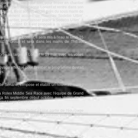
t gagne La Trinité sur Mer, pour entrer en chantier
016, le bateau regagne Lorient et rentre dans son
 Juillet, il est sorti et stocké près du sous marin de
veloppement accueil de nouveau Sodebo Ultim'.
on chantier, pour laisser place à Sodebo Ultim'. Il
 BSM Lorient. Et il est proposé à la vente ou à la
armement à Lorient, il sera mis à l'eau le lundi 16
ACXISS Group et sera dans les mains de Thibaut
rtie au large de Lorient le 19 mai, avec les voiles
voyage effectué pour Brest et le programme devrait
rs.
onde Sénane, s'impose et établit un nouveau record
la Rolex Middle Sea Race avec l'équipe de Grand
ça fin septembre début octobre aux Voiles de St
rand Large Emotion.
rest avec Eric Defert et une partie de l'équipage
 Escale de courte durée à Gibraltar, puis pit stop à
 problème technique.
oyé à Bonifacio, ou il prend le départ du Tour de