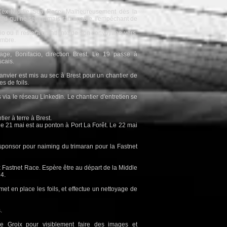
lex Middle Sea Race. Malheureusement dès la
etard qui ne sera jamais rattrapable, l'empêchant de
cio ou il restera en attente de son convoyage vers
embre.
ge, Bonifacio, direction Brest. Le 19 passe à
scais.
janvier est mis au sec à Brest pour un chantier de
s de foils.
 via le réseau Linkedin. Le chantier d'entretien se
ier à terre à Brest.
 le 21 mai est au ponton à Port La Forêt. Le 22 mai
 sponsor pour naiming du trimaran pour la Fastnet
x Fastnet Race. Espère être au départ de la Middle
4.
met en place les foils, et effectue un nettoyage de
.
e Groix pour visiblement faire des images et