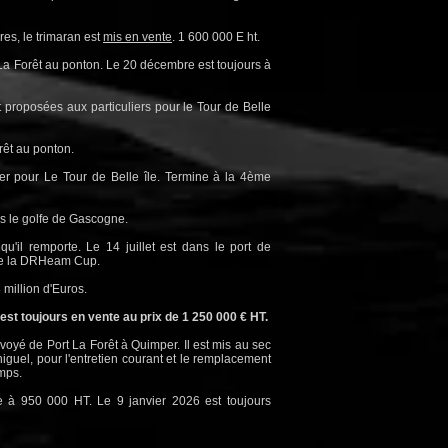
res, le trimaran est
mis en vente
. 1 600 000 E ht.
La Forêt au ponton. Le 20 décembre est toujours à
proposées aux particuliers pour le Tour de Belle
rêt au ponton.
Mer pour Le Tour de Belle île. Termine à la 4ème
ns le golfe de Gascogne.
qu'il remporte. Le 14 juillet est dans le port de
de la DRHeam Cup.
 million d'Euros.
st toujours en vente au prix de 1 250 000 € HT.
voyé de Port La Forêt à Quimper. Il est mis au sec
niguel, pour l'entretien courant et le remplacement
emps.
e à 950 000 HT. Le 9 janvier 2026 est toujours