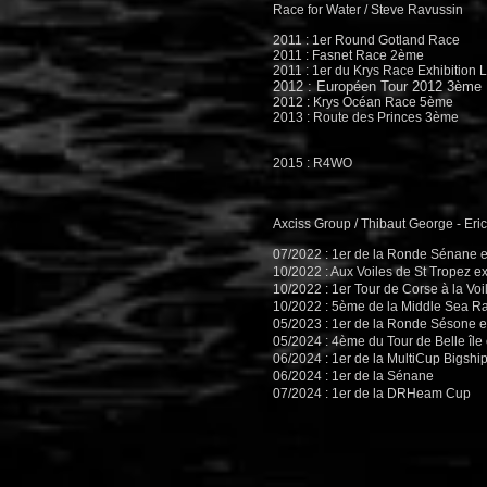
Race for Water / Steve Ravussin
2011 : 1er Round Gotland Race
2011 : Fasnet Race 2ème
2011 : 1er du Krys Race Exhibition L
2012 : Européen Tour 2012 3ème
2012 : Krys Océan Race 5ème
2013 : Route des Princes 3ème
2015 : R4WO
Axciss Group / Thibaut George - Eri
07/2022 : 1er de la Ronde Sénane e
10/2022 : Aux Voiles de St Tropez e
10/2022 : 1er Tour de Corse à la Voi
10/2022 : 5ème de la Middle Sea R
05/2023 : 1er de la Ronde Sésone et
05/2024 : 4ème du Tour de Belle île
06/2024 : 1er de la MultiCup Bigshi
06/2024 : 1er de la Sénane
07/2024 : 1er de la DRHeam Cup