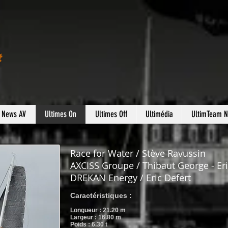
t
s News AV
Ultimes On
Ultimes Off
Ultimédia
UltimTeam 
Race for Water / Stève Ravussin
AXCISS Groupe / Thibaut George - Eri
DREKAN Energy / Eric Defert
Caractéristiques :
Longueur : 21.20
m
Largeur : 16.80 m
Poids : 6.30 t