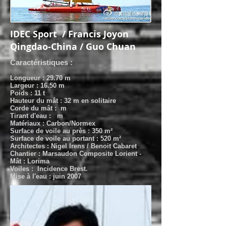
IDEC Sport / Francis Joyon
Qingdao-China / Guo Chuan
Caractéristiques :
Longueur : 29.70
m
Largeur : 16.50 m
Poids : 11 t
Hauteur du mât : 32 m en solitaire
Corde du mât : m
Tirant d'eau : m
Matériaux : Carbon/Normex
Surface de voile au près : 350 m²
Surface de voile au portant : 520 m²
Architectes : Nigel Irens / Benoit Cabaret
Chantier : Marsaudon Composite Lorient
-
Mât : Lorima
Voiles : Incidence Brest.
Mise à l'eau : juin 2007