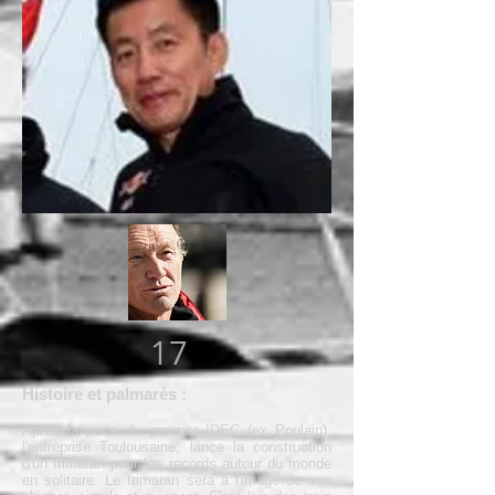
17
Histoire et palmarès :
Après la perte du premier IDEC (ex
Poulain
),
l'entreprise Toulousaine, lance la construction
d'un trimaran pour les records autour du monde
en solitaire. Le trimaran sera à l'image de son