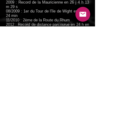
2009 : Record de la Mauricienne en 26 j 4 h 13
m 29 s
08/2009 : 1er du Tour de l'île de Wight en 4 h et
24 min
11/2010 : 2ème de la Route du Rhum
2012 : Record de distance parcourue en 24 h en
solitaire avec 666.20 milles
06/2013 : Record de la Route de la Découverte
en solitaire en 8 j 16 h 7 m 5 s
08/2013 : Record de l'Atlantique Nord en
solitaire en 5 j 2 h 56 m 10 s
11/2014 : 6ème de la Route du Rhum
02/2015 : Bateau à la Trinité sur Mer
Guo Chuan :
03/2015 : Sorties d'entraînement à la Trinité
05/2015 : Le bateau est toujours amaré à la
Trinité
05/2015 : 5ème du Tour de Belle Ile
09/2015 : Etablit un record entre Murmansk et le
détroit de Béring en 12 j 2 h et 17 min