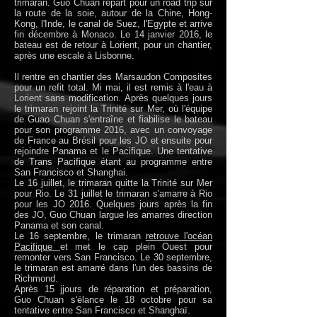
trimaran. Guo Chuan repart pour un road trip sur
la route de la soie, autour de la Chine, Hong-
Kong, l'Inde, le canal de Suez, l'Egypte et arrive
fin décembre à Monaco. Le 14 janvier 2016, le
bateau est de retour à Lorient, pour un chantier,
après une escale à Lisbonne.
Il rentre en chantier des Marsaudon Composites
pour un refit total. Mi mai, il est remis à l'eau à
Lorient sans modification. Après quelques jours
le trimaran rejoint la Trinité sur Mer, où l'équipe
de Guao Chuan s'entraîne et fiabilise le bateau
pour son programme 2016, avec un convoyage
de France au Brésil pour les JO et ensuite pour
rejoindre Panama et le Pacifique. Une tentative
de Trans Pacifique étant au programme entre
San Francisco et Shanghai.
Le 16 juillet, le trimaran quitte la Trinité sur Mer
pour Rio. Le 31 juillet le trimaran s'amarre à Rio
pour les JO 2016. Quelques jours après la fin
des JO, Guo Chuan largue les amarres direction
Panama et son canal.
Le 16 septembre, le trimaran
retrouve l'océan
Pacifique
et met le cap plein Ouest pour
remonter vers San Francisco. Le 30 septembre,
le trimaran est amarré dans l'un des bassins de
Richmond.
Après 15 jjours de réparation et préparation,
Guo Chuan s'élance le 18 octobre pour sa
tentative entre San Francisco et Shanghaï.