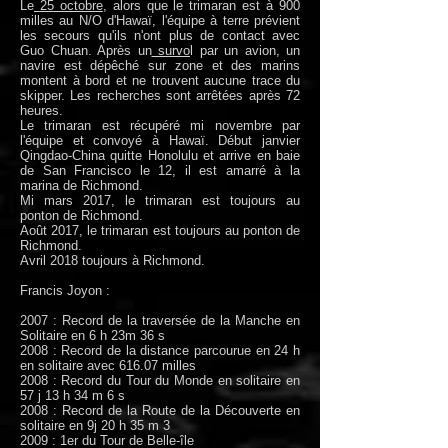
Le
25 octobre
, alors que le trimaran est à 900
milles au N/O d'Hawaï, l'équipe à terre prévient
les secours qu'ils n'ont plus de contact avec
Guo Chuan. Après un
survo
l par un avion, un
navire est dépêché sur zone et des marins
montent à bord et ne trouvent aucune trace du
skipper. Les recherches sont arrêtées après 72
heures.
Le trimaran est récupéré mi novembre par
l'équipe et convoyé à Hawaï. Début janvier
Qingdao-China quitte Honolulu et arrive en baie
de San Francisco le 12, il est amarré à la
marina de Richmond.
Mi mars 2017, le trimaran est toujours au
ponton de Richmond.
Août 2017, le trimaran est toujours au ponton de
Richmond.
Avril 2018 toujours à Richmond.
Francis Joyon :
2007 : Record de la traversée de la Manche en
Solitaire en 6 h 23m 36 s
2008 : Record de la distance parcourue en 24 h
en solitaire avec 616.07 milles
2008 : Record du Tour du Monde en solitaire en
57 j 13 h 34 m 6 s
2008 : Record de la Route de la Découverte en
solitaire en 9j 20 h 35 m 3
2009 : 1er du Tour de Belle-île