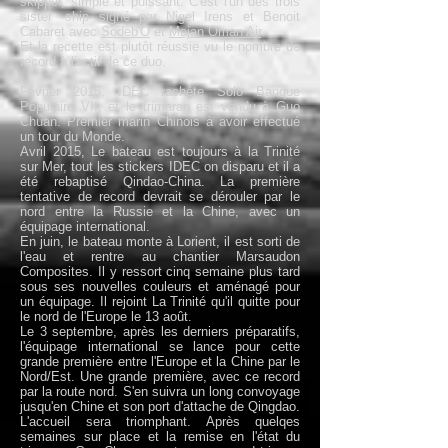
skipper, simple et puissant. C'est l'un des trois
sister -ship signé par Nigel Irens et Benoit
Cabaret avec
Sodeb'O
et
Majan Oman Air
.
Et la recette est plutôt réussie vu le nombre de
record à l'actif de ce duo.
Février 2015, IDEC rachète Solo Banque
Populaire VII, et le trimaran est vendu à Guo
Chuan. Premier marin Chinois à avoir effectué
un tour du Monde.
Avril 2015, Le bateau est toujours à la Trinité
sur Mer, tout les stickers IDEC on disparu et il a
été rebaptisé Qindao-China. La première
tentative de record devrait se dérouler par le
nord entre la Russie et la Chine, avec un
équipage international.
En juin, le bateau monte à Lorient, il est sorti de
l'eau et rentre au chantier Marsaudon
Composites. Il y ressort cinq semaine plus tard
sous ses nouvelles couleurs et aménagé pour
un équipage. Il rejoint La Trinité qu'il quitte pour
le nord de l'Europe le 13 août.
Le 3 septembre, après les derniers préparatifs,
l'équipage international se lance pour cette
grande première entre l'Europe et la Chine par le
Nord/Est. Une grande première, avec ce record
par la route nord. S'en suivra un long convoyage
jusqu'en Chine et son port d'attache de Qingdao.
L'accueil sera triomphant. Après quelqes
semaines sur place et la remise en l'état du