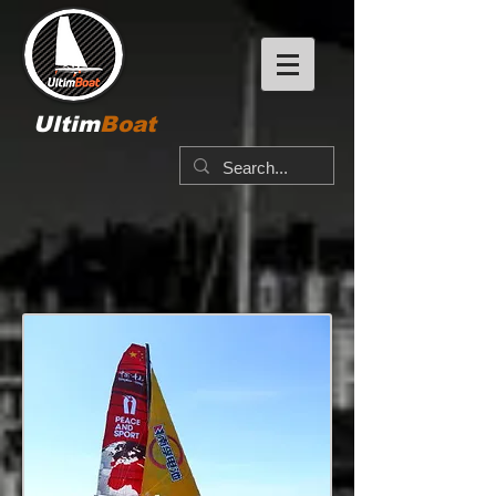
Ultim
Boat