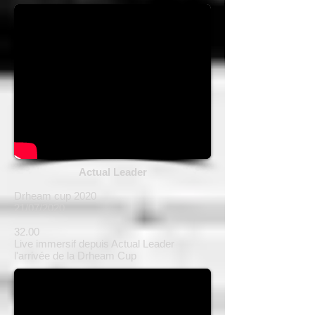
Actual Leader
Drheam cup 2020
21/07/2020
32.00
Live immersif depuis Actual Leader
l'arrivée de la Drheam Cup