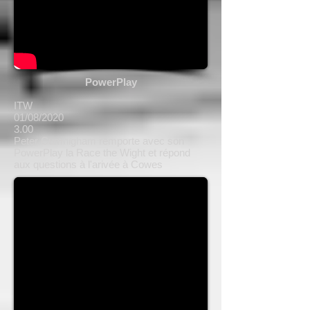
PowerPlay
ITW
01/08/2020
3.00
Peter Cumnigham remporte avec son
PowerPlay la Race the Wight et répond
aux questions à l'arivée à Cowes