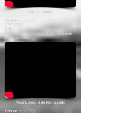
Actual Leader
Drheam cup 2020
27/07/2020
5.30
Rétro Drheam Cup 2020 avec l'équipage
d'Actual Leader
Maxi Edmond de Rothschild
Drheam cup 2020