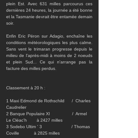
plein Est. Avec 631 milles parcourus ces 
dernières 24 heures, la journée a été bonne 
et la Tasmanie devrait être entamée demain 
soir.
Enfin Eric Péron sur Adagio, enchaîne les 
conditions météorologiques les plus calme. 
Sans vent le trimaran progresse depuis le 
milieu de l'après-midi à moins de 2 noeuds 
et plein Sud... Ce qui n'arrange pas la 
facture des milles perdus.
Classement à 20 h :
1 Maxi Edmond de Rothschild      /  Charles 
Caudrelier
2 Banque Populaire XI                  /  Armel 
Le Cléac'h        à 2427 milles
3 Sodebo Ultim ' 3                        / Thomas 
Coville            à 2825 milles