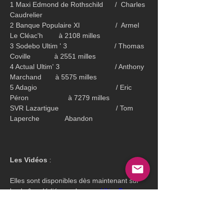
1 Maxi Edmond de Rothschild      /  Charles 
Caudrelier
2 Banque Populaire XI                  /  Armel 
Le Cléac'h        à 2108 milles
3 Sodebo Ultim ' 3                        / Thomas 
Coville            à 2551 milles
4 Actual Ultim' 3                            / Anthony 
Marchand       à 5575 milles
5 Adagio                                        / Eric 
Péron                    à 7279 milles
SVR Lazartigue                             / Tom 
Laperche             Abandon
Les Vidéos
 :
Elles sont disponibles dès maintenant sur 
la chaîne dédiée sur la page 
Ultim Boat
Pour suivre la course la 
 Cartographie