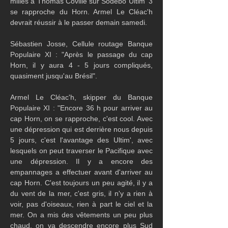
milles à Thomas Coville sur Sodebo Ultim' 3 
se rapproche du Horn. Armel Le Cléac'h 
devrait réussir à le passer demain samedi.
Sébastien Josse, Cellule routage Banque 
Populaire XI : "Après le passage du cap 
Horn, il y aura 4 - 5 jours compliqués, 
quasiment jusqu'au Brésil".
Armel Le Cléac'h, skipper du Banque 
Populaire XI : "Encore 36 h pour arriver au 
cap Horn, on se rapproche, c'est cool. Avec 
une dépression qui est derrière nous depuis 
5 jours, c'est l'avantage des Ultim', avec 
lesquels on peut traverser le Pacifique avec 
une dépression. Il y a encore des 
empannages a effectuer avant d'arriver au 
cap Horn. C'est toujours un peu agité, il y a 
du vent de la mer, c'est gris, il n'y a rien à 
voir, pas d'oiseaux, rien à part le ciel et la 
mer. On a mis des vêtements un peu plus 
chaud, on va descendre encore plus Sud 