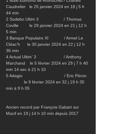
1 Maxi Edmond de Rothschild / Charles 
Caudrelier   le 25 janvier 2024 en 18 j 5 h 
44 min
2 Sodebo Ultim 3                     / Thomas 
Coville         le 29 janvier 2024 en 21 j 12 h 
5 min
3 Banque Populaire XI             / Armel Le 
Cléac'h      le 30 janvier 2024 en 22 j 12 h 
36 min
4 Actual Ultim' 3                       / Anthony 
Marchand    le 5 février 2024 en 29 j 7 h 40 
min 14 sec à 21 h 10
5 Adagio                                   / Eric Péron  
               le 9 février 2024 en 32 j 19 h 35 
min à 9 h 05
Ancien record par François Gabart sur 
Macif en 19 j 14 h 10 min depuis 2017