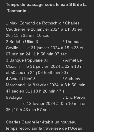
Temps de passage sous le cap S E de la 
 Tasmanie :
1 Maxi Edmond de Rothschild / Charles 
Caudrelier le 28 janvier 2024 à 1 h 03 en 
20 j 11 h 33 min 10 sec
2 Sodebo Ultim 3                     / Thomas 
Coville       le 31 janvier 2024 à 15 h 28 et 
07 min en 24 j 1 h 58 min 07 sec
3 Banque Populaire XI             / Armel Le 
Cléac'h     le 31 janvier  2024 à 22 h 13 m 
et 50 sec en 24 j 08 h 58 min 20 s
4 Actual Ultim' 3                       / Anthony 
Marchand   le 8 février 2024  à 8 h 56  min  
47 sec en 31 j 18 h 26 min 47 s
5 Adagio                                   / Eric Péron  
              le 12 février 2024 à  0 h 10 min en 
35 j 10 h 43 min 57 sec
Charles Caudrelier établit un nouveau 
temps record sur la traversée de l'Océan 