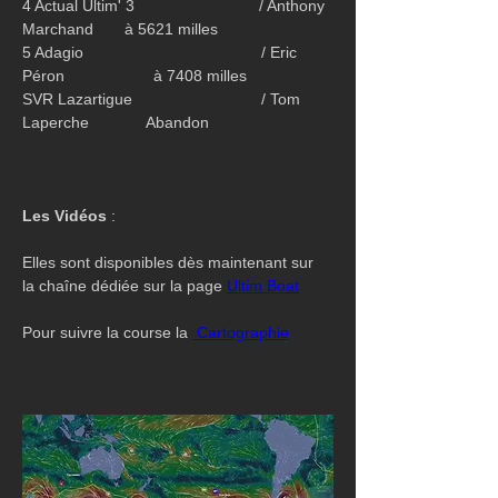
4 Actual Ultim' 3                            / Anthony 
Marchand       à 5621 milles
5 Adagio                                        / Eric 
Péron                    à 7408 milles
SVR Lazartigue                             / Tom 
Laperche             Abandon
Les Vidéos
 :
Elles sont disponibles dès maintenant sur 
la chaîne dédiée sur la page 
Ultim Boat
Pour suivre la course la 
 Cartographie