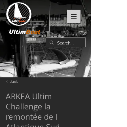
Ultim
Boat
< Back
ARKEA Ultim
Challenge la
remontée de l
Atlantique Sud