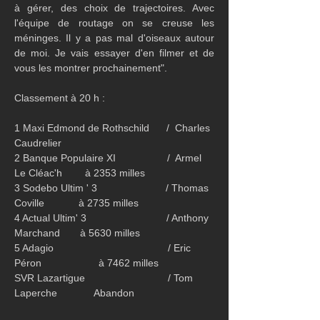
à gérer, des choix de trajectoires. Avec 
l'équipe de routage on se creuse les 
méninges. Il y a pas mal d'oiseaux autour 
de moi. Je vais essayer d'en filmer et de 
vous les montrer prochainement".
Classement à 20 h :
1 Maxi Edmond de Rothschild      /  Charles 
Caudrelier
2 Banque Populaire XI                  /  Armel 
Le Cléac'h        à 2353 milles
3 Sodebo Ultim ' 3                        / Thomas 
Coville            à 2735 milles
4 Actual Ultim' 3                            / Anthony 
Marchand       à 5630 milles
5 Adagio                                        / Eric 
Péron                    à 7462 milles
SVR Lazartigue                             / Tom 
Laperche             Abandon