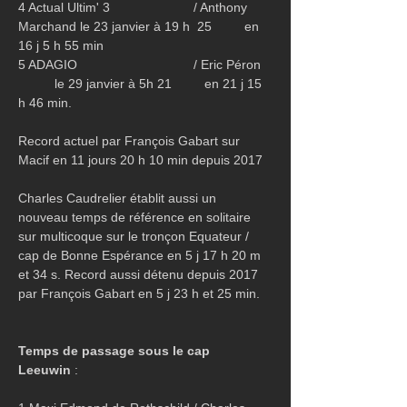
4 Actual Ultim' 3                       / Anthony 
Marchand le 23 janvier à 19 h  25         en 
16 j 5 h 55 min 
5 ADAGIO                                / Eric Péron   
          le 29 janvier à 5h 21         en 21 j 15 
h 46 min.
Record actuel par François Gabart sur 
Macif en 11 jours 20 h 10 min depuis 2017
Charles Caudrelier établit aussi un 
nouveau temps de référence en solitaire 
sur multicoque sur le tronçon Equateur / 
cap de Bonne Espérance en 5 j 17 h 20 m 
et 34 s. Record aussi détenu depuis 2017 
par François Gabart en 5 j 23 h et 25 min.
Temps de passage sous le cap 
Leeuwin
 :