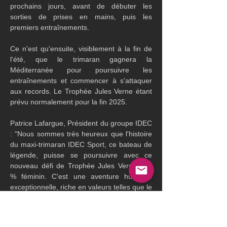
prochains jours, avant de débuter les 
sorties de prises en mains, puis les 
premiers entraînements.
Ce n'est qu'ensuite, visiblement à la fin de 
l'été, que le trimaran gagnera la 
Méditerranée pour poursuivre les 
entraînements et commencer à s'attaquer 
aux records. Le Trophée Jules Verne étant 
prévu normalement pour la fin 2025.
Patrice Lafargue, Président du groupe IDEC 
: "Nous sommes très heureux que l'histoire 
du maxi-trimaran IDEC Sport, ce bateau de 
légende, puisse se poursuivre avec ce 
nouveau défi de Trophée Jules Verne 100 
% féminin. C'est une aventure humaine 
exceptionnelle, riche en valeurs telles que le 
dépassement de soi, la passion, la solidarité 
et l'esprit d'équipe, incarne parfaitement les 
principes et les aspirations de Groupe 