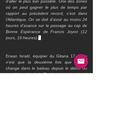
d’aller le plus loin possible. Une des zones 
où on peut gagner le plus de temps par 
rapport au précédent record, c’est dans 
l’Atlantique. On se doit d’avoir au moins 24 
heures d’avance sur le passage au cap de 
Bonne Espérance de Francis Joyon (12 
jours, 19 heures).
".
Erwan Israël, équipier du Gitana 17 : "
Ce 
n’est que la deuxième fois que je me 
change dans le bateau depuis le début du 
stand-by (rires) ! Finalement, on n’avait 
jamais vraiment envisagé un départ. Cette 
fois, c’est la bonne ! Forcément, on en a 
tous un peu marre de cette période de 
stand-by, de regarder la météo… Là, on est 
ravi, on a tous le sourire et on y croit. Même 
s’il y a des incertitudes, l’Atlantique Nord est 
plutôt bon, la fenêtre météo est 
intéressante, on va faire du près et 
chercher un front demain donc ça rend le 