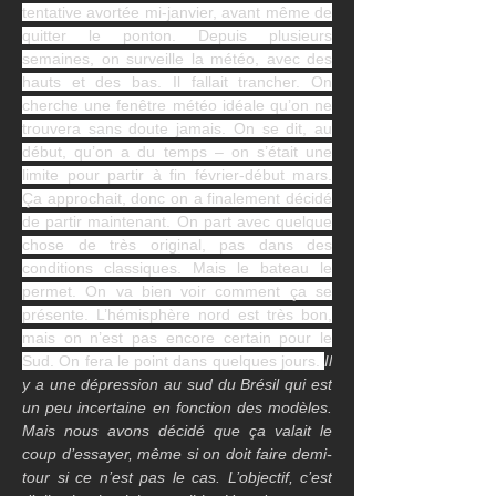
tentative avortée mi-janvier, avant même de 
quitter le ponton. Depuis plusieurs 
semaines, on surveille la météo, avec des 
hauts et des bas. Il fallait trancher. On 
cherche une fenêtre météo idéale qu’on ne 
trouvera sans doute jamais. On se dit, au 
début, qu’on a du temps – on s’était une 
limite pour partir à fin février-début mars. 
Ça approchait, donc on a finalement décidé 
de partir maintenant. On part avec quelque 
chose de très original, pas dans des 
conditions classiques. Mais le bateau le 
permet. On va bien voir comment ça se 
présente. L’hémisphère nord est très bon, 
mais on n’est pas encore certain pour le 
Sud. On fera le point dans quelques jours. 
Il 
y a une dépression au sud du Brésil qui est 
un peu incertaine en fonction des modèles. 
Mais nous avons décidé que ça valait le 
coup d’essayer, même si on doit faire demi-
tour si ce n’est pas le cas. L’objectif, c’est 