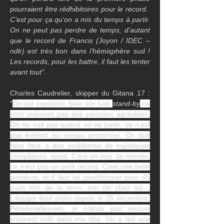
pourraient être rédhibitoires pour le record.  
C’est pour ça qu’on a mis du temps à partir. 
On ne peut pas perdre de temps, d’autant 
que le record de Francis (Joyon / IDEC – 
ndlr) est très bon dans l’hémisphère sud ! 
Les records, pour les battre, il faut les tenter 
avant tout".
Charles Caudrelier, skipper du Gitana 17 : 
"
On est impatient, bien sûr. Les 
stand-by
 ne 
sont vraiment pas des périodes agréables. 
On ne sait pas quand on va partir, ce n’est 
pas évident au niveau personnel. On doit 
faire face à des problèmes de logistiques 
compliqués, aussi. C’est un tour du monde, 
ce n’est pas un petit record. C’est une belle 
aventure, et il faut se conditionner pour 45 
jours loin de la terre, loin de chez soi… 
L’équipe était prête depuis le 25 décembre. 
Personnellement, je n’étais pas encore 
vraiment prêt dans ma tête. On a fait une 