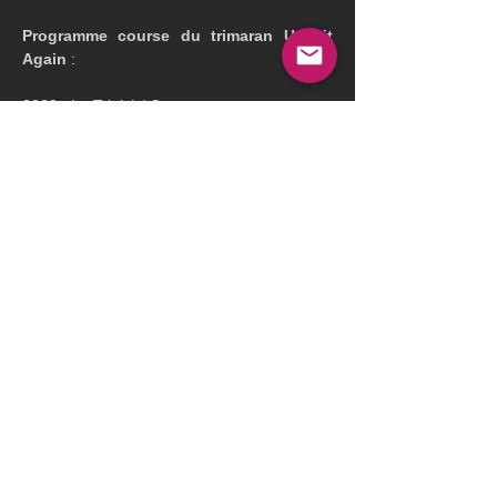
Programme course du trimaran Use it 
Again
 :
2023 : La Trinité / Cowes
2023 : Cowes / Dinard
2024 : Transat Québec / St Malo
2025 : Tentative sur le record du tour du 
Monde en solitaire à l'envers
2026 : Route du Rhum Destination 
Guadeloupe
Previous
Next