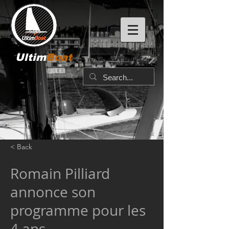
Ultim
Boat
< Back
Romain Pilliard
annonce son
programme pour les
4 ans