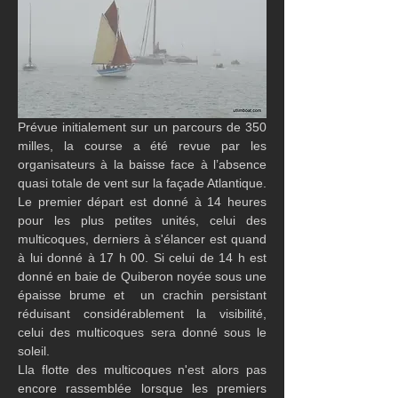
Prévue initialement sur un parcours de 350 
milles, la course a été revue par les 
organisateurs à la baisse face à l’absence 
quasi totale de vent sur la façade Atlantique. 
Le premier départ est donné à 14 heures 
pour les plus petites unités, celui des 
multicoques, derniers à s'élancer est quand 
à lui donné à 17 h 00. Si celui de 14 h est 
donné en baie de Quiberon noyée sous une 
épaisse brume et  un crachin persistant 
réduisant considérablement la visibilité, 
celui des multicoques sera donné sous le 
soleil.
Lla flotte des multicoques n'est alors pas 
encore rassemblée lorsque les premiers 