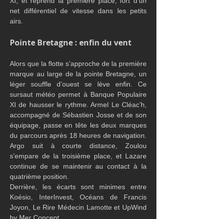
XI, et reprend la première place, fort d’un 
net différentiel de vitesse dans les petits 
airs.
Pointe Bretagne : enfin du vent
Alors que la flotte s’approche de la première 
marque au large de la pointe Bretagne, un 
léger souffle d’ouest se lève enfin. Ce 
sursaut météo permet à Banque Populaire 
XI de hausser le rythme. Armel Le Cléac’h, 
accompagné de Sébastien Josse et de son 
équipage, passe en tête les deux marques 
du parcours après 18 heures de navigation. 
Argo suit à courte distance, Zoulou 
s’empare de la troisième place, et Lazare 
continue de se maintenir au contact à la 
quatrième position.
Derrière, les écarts sont minimes entre 
Koésio, InterInvest, Océans de Francis 
Joyon, Le Rire Médecin Lamotte et UpWind 
by Mer Concept.