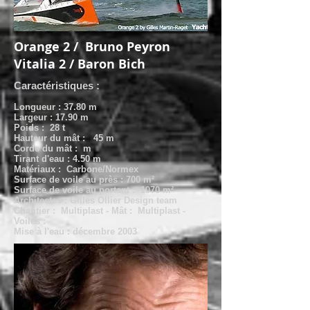
Orange 2 / Bruno Peyron
Vitalia 2 / Baron Bich
Caractéristiques :
Longueur : 37.80 m
Largeur : 17.90 m
Poids : 28 t
Hauteur du mât : 45 m
Corde du mât : m
Tirant d'eau : 4.50 m
Matériaux : Carbone/Normex
Surface de voile au près : 700 m²
Surface de voile au portant : 1070 m²
Architectes : Gilles Ollier Design team
Chantier : Multiplast - Mât : Multiplast -
Voiles :
Mise à l'eau : décembre 2003