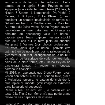
les records de temps intermédiaires. Entre
temps, ou et après Bruno Peyron et son
équipage (une véritable dream team (Y Eliès, R
Nilson, B Stamm, L Lemonchois, Ph Péché, J
Caraes, J B Epron, Y Le Blévec...), vont
améliorer un nombre incalculable de temps sur
l'Atlantique Nord, la Méditerranée, la Manche..
Au retour du Jules Verne, Bruno Peyron devient
propriétaire du maxi catamaran et Orange se
détourne du sponsoring voile. Le bateau,
baptisé alors Team Explorer, restera stocké
près de 8 ans sur le terre plein du chantier
Multiplast à Vannes (voir photos ci-dessous).
En effet, alors que le bateau pouvait être
optimisé en de nombreux points (allègement du
gréement et du mât, allongement de la hauteur
du mât et de la surface de voile, dérives foils,
poids de la plate forme, etc), Bruno Peyron ne
parviendra jamais à trouver un nouveau
partenaire financier.
Mi 2014, on apprenait, que Bruno Peyron avait
vendu son bateau à Mr Bic, pour en faire, grâce
à Multiplast toujours, le bateau de croisière le
plus rapide du monde. (Voir image de synthèse
dans la galerie ci-dessous).
Remis à l'eau fin avril 2015, le bateau est en
tests à la Trinité sur Mer et n'a pas perdu grand
chose de ses capacités de vitesse.
Juillet 2025, le catamaran est mis au sec chez