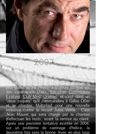
2007
Histoire et palmarès :
Le dernier catamaran de course construit et le
plus grand. Bruno Peyron à toujours navigué sur
des catamarans (Jazz,
Ericsson
,
Commodore
Explorer
,
Club Med
,
Orange
), et c'est donc un
"deux coques" qu'il commandera à Gilles Ollier
et le chantier Multiplast pour une nouvelle
tentative contre le record Jules Verne. C'est
Jean Maurel qui sera chargé par le chantier
d'effectuer les tests, avant la remise au client.
Après une première tentative avortée en 2004,
sur un problème de carénage d'hélice, la
deuxième fois sera la bonne. Avec en plus tous