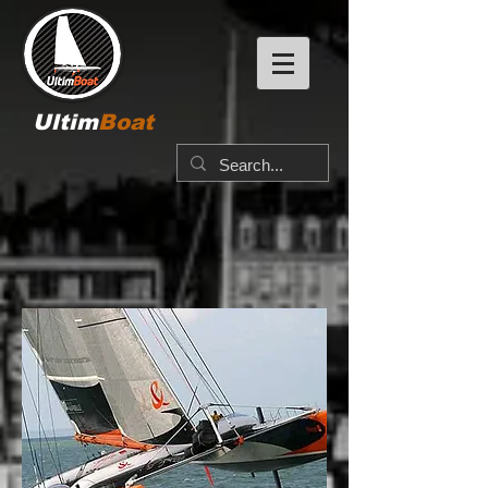
Ultim
Boat