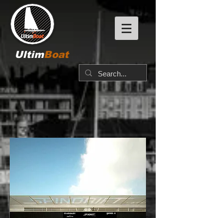
Ultim
Boat