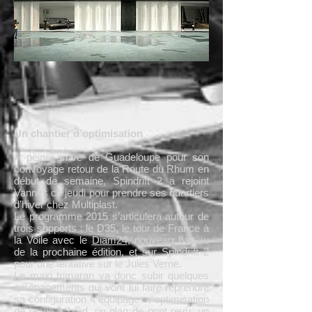
Un chantier d’optimisation
A peine arrivé de Guadeloupe pour son
convoyage retour de la Route du Rhum en
début de semaine, Spindrift 2 a rejoint
Vannes ce jeudi pour prendre ses quartiers
d’hiver chez Multiplast.
Le programme 2015 s’articulera autour de
trois supports : le D35, le tour de France à
la Voile avec le
Diam24
, nouveau bateau
de la prochaine édition, et sur Spindrift 2
pour une tentative sur le Jules Verne.
Le maxi trimaran va donc subir quelques
aménagements qui vont lui faire reprendre
sa configuration « équipage », optimisation
de la vie à bord, un plan de pont revu, un