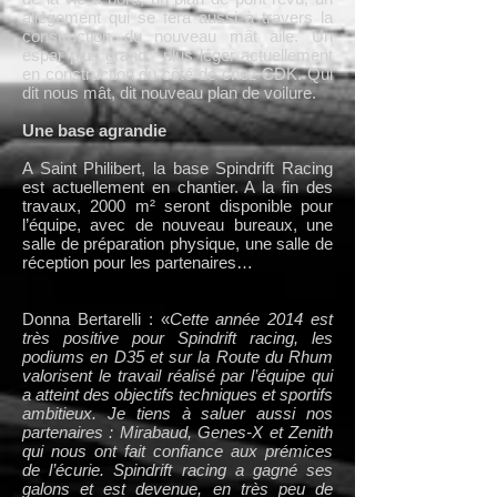
allégement qui se fera aussi à travers la
construction du nouveau mât aile. Un
espar plus grand, plus léger actuellement
en construction du côté de chez CDK. Qui
dit nous mât, dit nouveau plan de voilure.
Une base agrandie
A Saint Philibert, la base Spindrift Racing
est actuellement en chantier. A la fin des
travaux, 2000 m² seront disponible pour
l’équipe, avec de nouveau bureaux, une
salle de préparation physique, une salle de
réception pour les partenaires…
Donna Bertarelli : «
Cette année 2014 est
très positive pour Spindrift racing, les
podiums en D35 et sur la Route du Rhum
valorisent le travail réalisé par l’équipe qui
a atteint des objectifs techniques et sportifs
ambitieux. Je tiens à saluer aussi nos
partenaires : Mirabaud, Genes-X et Zenith
qui nous ont fait confiance aux prémices
de l’écurie. Spindrift racing a gagné ses
galons et est devenue, en très peu de