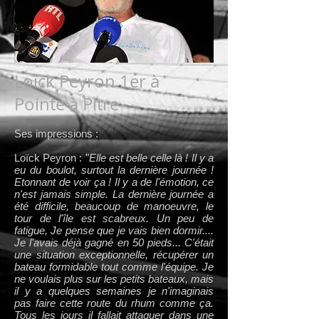
Loïck Peyron 1er à
Pointe à Pitre
Ses impressions :
Loïck Peyron : "
Elle est belle celle là ! Il y a
eu du boulot, surtout la dernière journée !
Etonnant de voir ça ! Il y a de l'émotion, ce
n'est jamais simple. La dernière journée a
été difficile, beaucoup de manoeuvre, le
tour de l'île est scabreux. Un peu de
fatigue, Je pense que je vais bien dormir....
Je l'avais déjà gagné en 50 pieds... C'était
une situation exceptionnelle, récupérer un
bateau formidable tout comme l'équipe. Je
ne voulais plus sur les petits bateaux, mais
il y a quelques semaines je n'imaginais
pas faire cette route du rhum comme ça.
Tous les jours il fallait attaquer dans une