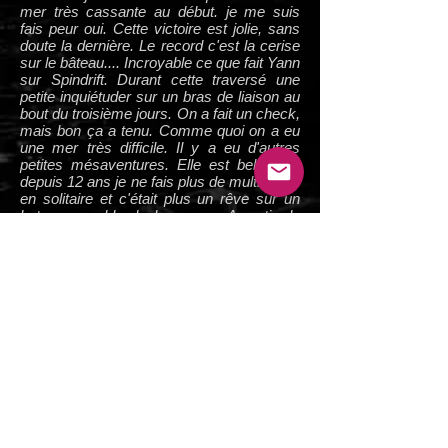
mer très cassante au début. je me suis
fais peur oui. Cette victoire est jolie, sans
doute la dernière. Le record c'est la cerise
sur le bâteau.... Incroyable ce que fait Yann
sur Spindrift. Durant cette traversé une
petite inquiétuder sur un bras de liaison au
bout du troisième jours. On a fait un check,
mais bon ça a tenu. Comme quoi on a eu
une mer très difficile. Il y a eu d'autres
petites mésaventures. Elle est belle, car
depuis 12 ans je ne fais plus de multicoque
en solitaire et c'était plus un rêve sur un
bateau capable de la gagner. A partir du
moment ou j'ai accepté la mission, c'était
pour gagner. Je sentais bien les choses
dès le départ. Je ne la referai pas, dans
quatre ans ca sera sur le ptit jaune. C'était
une expérience magnifique, mais il n'y en
aura pas d'autre. Plus en solo. La suite
c'est la cup, je les rejoint dans quelques
jours à San Francisco
."