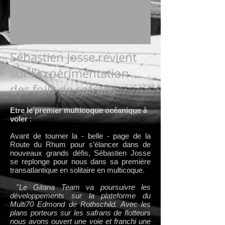
Sébastien Josse revient
sur l'expérimentation
des foils de safrans.
Etre le premier multicoque océanique à
voler
:
Avant de tourner la - belle - page de la
Route du Rhum pour s’élancer dans de
nouveaux grands défis, Sébastien Josse
se replonge pour nous dans sa première
transatlantique en solitaire en multicoque.
"
Le Gitana Team va poursuivre les
développements sur la plateforme du
Multi70 Edmond de Rothschild. Avec les
plans porteurs sur les safrans de flotteurs
nous avons ouvert une voie et franchi une