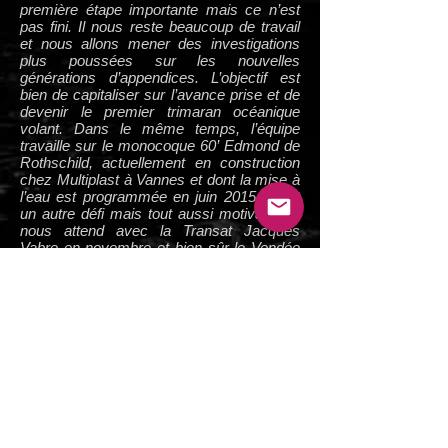
première étape importante mais ce n’est
pas fini. Il nous reste beaucoup de travail
et nous allons mener des investigations
plus poussées sur les nouvelles
générations d’appendices. L’objectif est
bien de capitaliser sur l’avance prise et de
devenir le premier trimaran océanique
volant. Dans le même temps, l’équipe
travaille sur le monocoque 60’ Edmond de
Rothschild, actuellement en construction
chez Multiplast à Vannes et dont la mise à
l’eau est programmée en juin 2015. C’est
un autre défi mais tout aussi motivant qui
nous attend avec la Transat Jacques
Vabre en novembre et bien sûr le Vendée
Globe 2016 que nous avons déjà tous en
tête. Je suis un skipper comblé ! Benjamin
et Ariane de Rothschild, et le groupe
Edmond de Rothschild, nous offrent une
chance incroyable de pouvoir vivre notre
passion au plus haut niveau ; un très grand
merci à eux !
»
Tout l'article sur Gitana Team