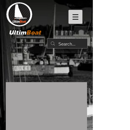
Ultim
Boat