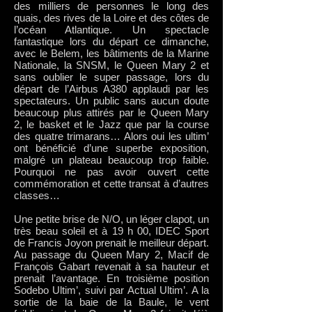
des milliers de personnes le long des
quais, des rives de la Loire et des côtes de
l’océan Atlantique. Un spectacle
fantastique lors du départ ce dimanche,
avec le Belem, les bâtiments de la Marine
Nationale, la SNSM, le Queen Mary 2 et
sans oublier le super passage, lors du
départ de l’Airbus A380 applaudi par les
spectateurs. Un public sans aucun doute
beaucoup plus attirés par le Queen Mary
2, le basket et le Jazz que par la course
des quatre trimarans… Alors oui les ultim’
ont bénéficié d’une superbe exposition,
malgré un plateau beaucoup trop faible.
Pourquoi ne pas avoir ouvert cette
commémoration et cette transat à d’autres
classes…
Une petite brise de N/O, un léger clapot, un
très beau soleil et à 19 h 00, IDEC Sport
de Francis Joyon prenait le meilleur départ.
Au passage du Queen Mary 2, Macif de
François Gabart revenait à sa hauteur et
prenait l’avantage. En troisième position
Sodebo Ultim’, suivi par Actual Ultim’. A la
sortie de la baie de la Baule, le vent