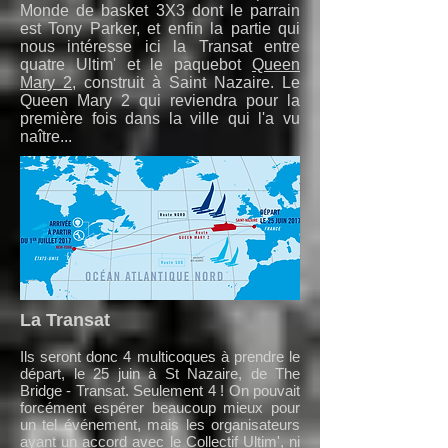
Monde de basket 3X3 dont le parrain
est Tony Parker, et enfin la partie qui
nous intéresse ici la Transat entre
quatre Ultim' et le paquebot
Queen
Mary 2
, construit à Saint Nazaire. Le
Queen Mary 2 qui reviendra pour la
première fois dans la ville qui l'a vu
naître...
La Transat
Ils seront donc 4 multicoques à prendre le
départ, le 25 juin à St Nazaire, de The
Bridge - Transat. Seulement 4 ! On pouvait
forcément espérer beaucoup mieux pour
un tel événement, mais les organisateurs
ayant un accord avec le Collectif Ultim', ni