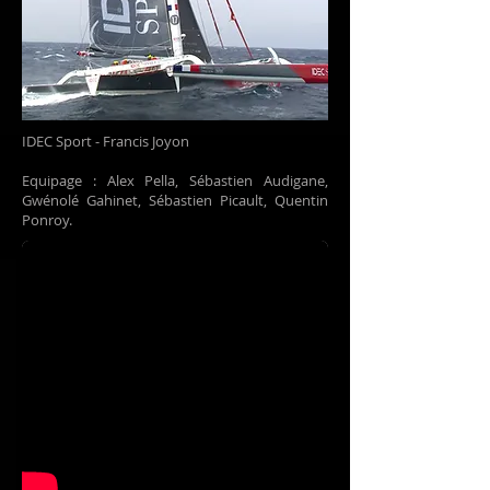
IDEC Sport - Francis Joyon
Equipage : Alex Pella, Sébastien Audigane,
Gwénolé Gahinet, Sébastien Picault, Quentin
Ponroy.