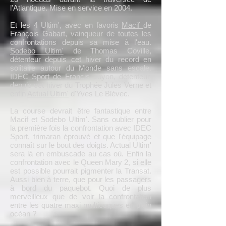
l'Atlantique. Mise en service en 2004.
Et les 4 Ultim', avec en favoris
Macif
de
François Gabart, vainqueur de toutes les
confrontations depuis sa mise à l'eau.
Sodebo Ultim'
de Thomas Coville,
détenteur depuis cet hiver du record en
solitaire autour du Monde sans escale.
IDEC Sport
de Francis Joyon, détenteur
depuis cet hiver du Trophée Jules Verne et
enfin
Actual Ultim'
d'Yves Le Blévec.
La course devrait être fantastique entre
Macif et Sodebo Ultim'. Sans oublier pour
la première fois la confrontation avec IDEC
Sport, trimaran éprouvé et que l'équipage
connaît sur le bout des doigts. Actual Ultim'
sera là en embuscade au cas où. Enfin la
confrontation avec le Queen Mary 2, si elle
est possible pourrait pigmenter la Transat.
Aussi bien à terre, que pour les passagers
à bord du paquebot. Quoi de plus
merveilleux que de voir la confrontation
entre les quatre maxi multicoques en plein
océan ?