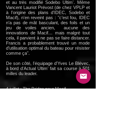
et au très modifié Sodebo Ultim'. Même
Vancent Lauriot Prévost (de chez VPLP et
à l'origine des plans d'IDEC, Sodebo et
Macif), n'en reveint pas : "c’est fou, IDEC
n’a pas de mât basculant, des foils et un
jeu de voiles ancien, aucune des
innovations de Macif… mais malgré tout
cela, il parvient à ne pas se faire distancer.
Francis a probablement trouvé un mode
d’utilisation optimal du bateau pour résister
comme ça".
De son côté, l'équipage d'Yves Le Blévec,
à bord d'Actual Ultim' fait sa course à 501
milles du leader.
4 juillet : The Bridge pour Macif
En solitaire, en double ou en équipage, la
victoire revient toujours à Macif et François
Gabart. Après le Vendée Globe et la Route
du Rhum en solitaire et en IMOCA60, la
Transat Jacques Vabre en double, The
Transat en solitaire, cette fois c'est en
équipage que François Gabart et le Team