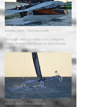
Sodebo Ultim' - Thomas Coville
Equipage :
Jean Luc Nélias, Loïc Le Mignon,
Thierry Briend, Billy Besson et donc Vincent
Riou.
Actual Ultim' - Yves Le Blévec