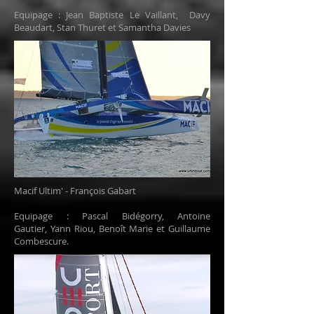
Equipage :
Jean Baptiste Le Vaillant, Davy
Beaudart, Stan Thuret et Samantha Davies
Macif Ultim' - François Gabart
Equipage : Pascal Bidégorry, Antoine
Gautier, Yann Riou, Benoît Marie et Guillaume
Combescure.