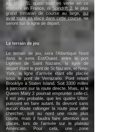
les MOD70, quasi tous en vente en ce
moment en France, ni
Spindrift 2
, le plus
grand trimaran de course au large,
qui
avait toute sa place dans cette course
, ne
seront sur la ligne de départ.
Le terrain de jeu
Le terrain de jeu, sera l'Atlantique Nord
dans le sens Est/Ouest, entre le port
Ligérien de Saint Nazaire, la ligne de
départ étant le pont de St Nazaire, et New-
York, la ligne d'arrivée étant elle placée
sous le pont de Verrazano. Pont reliant
Brooklyn à Staten Island. Soit 3300 milles
à parcourir sur la route directe. Mais, si le
Queen Mary 2 pourrait emprunter celle-ci,
il est peu probable, que les quatre Ultim'
puissent en faire autant. Ils devront sans
aucun doute rallonger la route pour aller
chercher, soit au nord une route plus
courte, mais il faudra faire attention aux
glaces, lors de l'arrivée sur le plateau
Américain. Pour celà, une zone