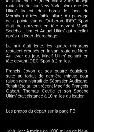
faiblissaient. Le Queen Mary 2 faisait déjà
route directe sur New-York, alors que les
Ultim’ tiraient des bords le long du
Morbihan à très faible allure. Au passage
de la pointe sud de Quiberon, IDEC Sport
était de nouveau en tête devant Macif,
Sodebo Ultim’ et Actual Ultim’ qui recollait
après un léger décrochage.
La nuit était lente, les quatre trimarans
restaient groupés en faisant route au Nord.
Au lever du jour, Macif Ultim’ pointait en
tête devant IDEC Sport à 2 milles.
Francis Joyon et ses quatre équipiers,
suite au forfait de dernière minute pour
raison administratif de Sébastien Audigane.
Tenait tête au tout récent Macif de François
Gabart. Thomas Coville et son Sodebo
Ultim’ était distancé à 10 milles du leader.
Les photos du départ sur la page
FB
1er juillet : A moins de 1000 milles de New-