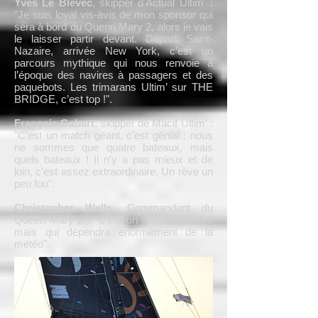
Yves Le Blévec
, skipper d'Actual Ultim' :
"Je suis loyal vis-àvis de mon sponsor qui
sera à bord du Quenn Mary 2, alors je vais
le laisser partir devant. Départ Saint-
Nazaire, arrivée New York, c’est un
parcours mythique qui nous renvoie à
l’époque des navires à passagers et des
paquebots. Les trimarans Ultim’ sur THE
BRIDGE, c’est top !".
François Gabart
, skipper de Macif Ultim' :
"C'est un match géant, c'est génial : nous
ne sommes que quatre bateaux, mais
quels bateaux ! Il n'y a pas mieux et de
loin, c'est assez extraordinaire. Un rêve un
peu fou".
Christopher Wells
, Commandant du
Queen Mary 2 : "C'est un défi intéressant
mais qui dépendra énormément de la
météo".