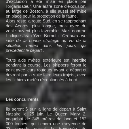
d'exclusion a été mise en place par
l'organisateur. Une autre zone d'exclusion,
au large de Boston, à elle aussi été mise
en place pour la protection de la faune.
Alors reste la route Sud, en se rapprochant
des Açores, plus longue, mais avec du
vent souvent plus favorable. Mais comme
l'indique Jean-Yves Bernot : "
On aura une
idée de la bonne stratégie au vu de la
situation météo dans les jours qui
précèdent le départ
".
Toute aide météo extérieure est interdite
pendant la course. Les skippers feront le
point avec leurs routeurs avant le départ et
devront par la suite faire leurs trajets, avec
les fichiers météo réceptionnés à bord.
Les concurrents
Ils seront 5 sur la ligne de départ à Saint
Nazaire le 25 juin. Le
Queen Mary 2
,
paquebot de 345 mètres de long et 152
000 tonnes, qui tiendra une moyenne de
23 noeuds durant la traversée de