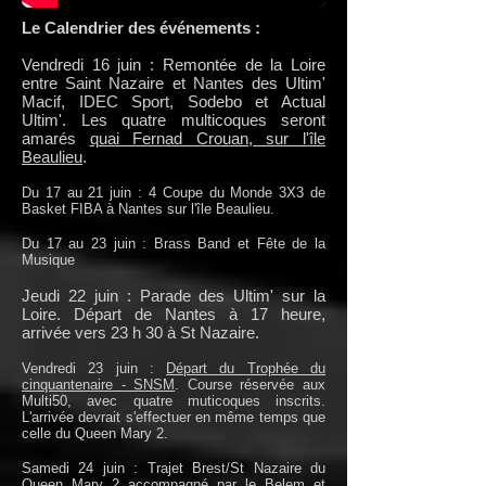
Le Calendrier des événements :
Vendredi 16 juin : Remontée de la Loire
entre Saint Nazaire et Nantes des Ultim'
Macif, IDEC Sport, Sodebo et Actual
Ultim'. Les quatre multicoques seront
amarés
quai Fernad Crouan, sur l'île
Beaulieu
.
Du 17 au 21 juin : 4 Coupe du Monde 3X3 de
Basket FIBA à Nantes sur l'île Beaulieu.
Du 17 au 23 juin : Brass Band et Fête de la
Musique
Jeudi 22 juin : Parade des Ultim' sur la
Loire. Départ de Nantes à 17 heure,
arrivée vers 23 h 30 à St Nazaire.
Vendredi 23 juin :
Départ du Trophée du
cinquantenaire - SNSM
. Course réservée aux
Multi50, avec quatre muticoques inscrits.
L'arrivée devrait s'effectuer en même temps que
celle du Queen Mary 2.
Samedi 24 juin : Trajet Brest/St Nazaire du
Queen Mary 2 accompagné par le Belem et