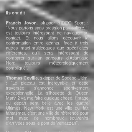
Ils ont dit
Francis Joyon
, skipper d'IDEC Sport :
"Nous partons sans pression particulière. Il
est toujours intéressant de naviguer au
contact. Et nous allons découvrir la
confrontation entre géants, face à trois
autres maxi-multicoques aux spécificités
différentes, qu'il sera intéressant de
comparer sur un parcours d'Atlantique
Nord toujours météorologiquement
compliqué".
Thomas Coville
, skipper de Sodebo Ultim'
: "Le plateau est incroyable et cette
traversée s’annonce sportivement
exceptionnelle. La silhouette du Queen
Mary 2 va me faire quelque chose, l’image
du départ sera belle avec les quatre
Ultimes. New York est une ville qui fait
fantasmer, c’est une ville de référence pour
moi avec de nombreux souvenirs
d’arrivées sous le pont de Verrazzan".