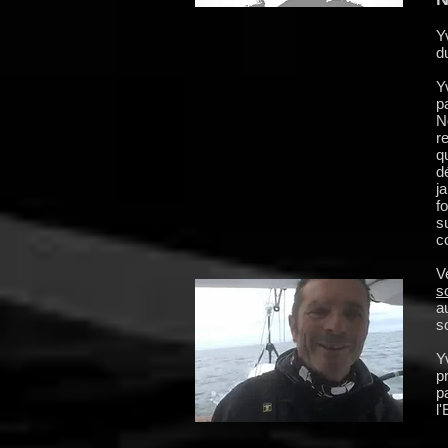
Y
d
Y
p
N
r
q
d
j
f
s
c
V
s
a
s
Y
p
p
l