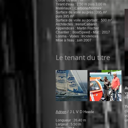
Corde du mât : m
Tirant d'eau : 2.50 m puis 3.00 m
Matériaux : Carbone/Normex
Surface de voile au près : 395 m²
puis 395 m²
Surface de voile au portant : 500 m²
Architectes : Irens/Cabaret
Appendices : Martin Fischer
Chantier : BoatSpeed - Mât : 2017
Lorima - Voiles : Incidences
Mise à l'eau : juin 2007
Le tenant du titre
A
v
c
Y
c
Adrien
/ J L V D Heede
vo
u
Longueur : 26.40 m
Largeur : 5.50 m