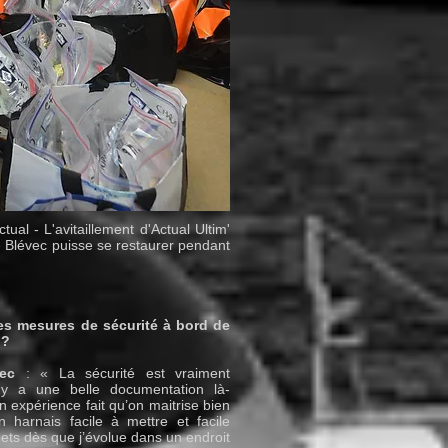
ual - L'avitaillement d'Actual Ultim'
 Blévec puisse se restaurer pendant
es mesures de sécurité à bord de
l ?
ec
: « La sécurité est vraiment
l y a une belle documentation là-
 expérience fait qu’on maitrise bien
un harnais facile à mettre et facile
mets dès que j’évolue dans un endroit