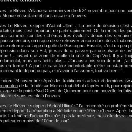
ves Le Blévec s'élancera demain vendredi 24 novembre pour une nouve
u Monde en solitaire et sans escale à l'envers.
ves Le Blévec, skipper d'Actual Ultim' : "La prise de décision s’est 
arfaite, mais il est important de partir rapidement. Or, la météo des jo
ous sommes sur des schémas très évolutifs depuis des semaines 
epousse encore, on risque de se retrouver encore dans des situation
ui se reforme au large du golfe de Gascogne. Ensuite, c’est un peu plus
épression dans son Est, je vais donc passer par une phase de pr
ambe !… avant une zone de molle du côté du Cap Vert. Il y a toujo
ondamental, mais des petits plus… J’ai aussi pris soin de moi : j’ai 
uis en forme ! A part le caractère inconfortable d’être constamment
oncernant le départ ou pas, et d’avoir à l’assumer, tout va bien ! ".
endredi 24 novembre : Après les traditionnels adieux et dernières itw
on ponton
de la Trinité sur Mer en tout début d'après midi, pour rejoin
u large de la pointe Sud Ouest de Quiberon pour une nouvelle tentativ
olitaire et sans escale à l'envers.
ves Le Blévec : skipper d'Actual Ultim' : "J'ai rencontré un problème 
remier départ. La réparation a été faite en une 10ène d'heure. Après l
artir. La fenêtre d'aujourd'hui n'est pas la meilleure, mais elle devrai
'Equateur en moins de 10ène de jour".