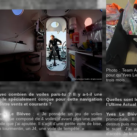
Photo : Team Act
pour qu'Yves Le
trois mois.
vec combien de voiles pars-tu ? Il y a-t-il une
oile spécialement conçue pour cette navigation
Quelles sont l
ontre vents et courants ?
l’Ultime Actua
ves Le Blévec
: « Je possède un jeu de voiles
Yves Le Blév
lassique composé de 4 voiles d’avant plus une petite
primordiale. I
ile que j’ai ajoutée. Il s’agit d’une petite voile de bise,
dessus puis mon
n tourmentin, un J4, une voile de tempête. »
le sujet. J’ai 
d’accès. Je le 