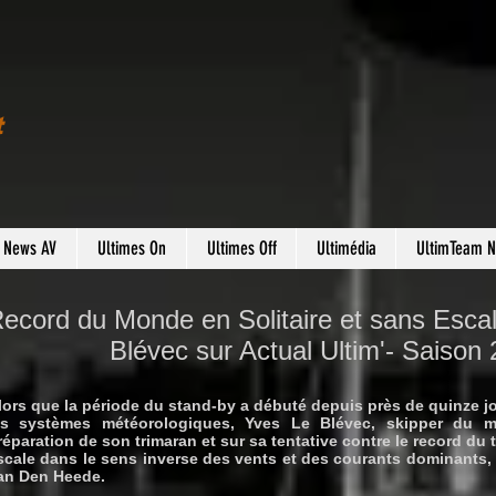
t
s News AV
Ultimes On
Ultimes Off
Ultimédia
UltimTeam 
ecord du Monde en Solitaire et sans Escal
Blévec sur Actual Ultim'- Saison
lors que la période du stand-by a débuté depuis près de quinze jo
es systèmes météorologiques, Yves Le Blévec, skipper du max
réparation de son trimaran et sur sa tentative contre le record du 
scale dans le sens inverse des vents et des courants dominants,
an Den Heede.