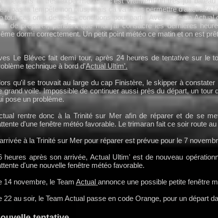
ompétetnts et très expérimentés, c'est vraiment un très joli batea
'est pas la tempête non plus, mais ça va nous permettre d'atteindre l
n tout cas on a de belles conditions pour partir. Avec le Team Actual o
inie de préparer, pendant que moi j'ai consacré les dernières heure
ême dormi correctement. Un petit point météo ce matin et on est prêt 
ves Le Blévec fait demi tour, après 24 heures de tentative sur le t
roblème technique à bord d'
Actual Ultim'.
lors qu'il se trouvait au large du cap Finistère, le skipper à constate
e grand voile. Impossible de continuer aussi près du départ, un tou
ui pose un problème.
ctual rentre donc à la Trinité sur Mer afin de réparer et de se m
'attente d'une fenêtre météo favorable. Le trimaran fait ce soir route a
'arrivée à la Trinité sur Mer pour réparer est prévue pour le 7 novemb
6 heures après son arrivée, Actual Ultim' est de nouveau opération
'attente d'une nouvelle fenêtre météo favorable.
e 14 novembre, le Team
Actual
annonce une possible petite fenêtre m
e 22 au soir, le Team Actual passe en code Orange, pour un départ da
ouvelle tentative