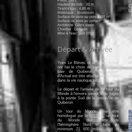
Poids : 30 t
Hauteur du mât : 30 m
C
Tirant d'eau : 4.80 m
U
Matériaux : Aluminium
Surface de voile au près : 338 m²
Y
Surface de voile au portant : m²
e
Architecte :Gilles Vaton
Chantier : Gamelin
L
Mise à l'eau : juin 2002
b
q
Départ & Arrivée
P
d
Yves Le Blévec et le Team Actual
ont fait le choix de partir depuis la
e
baie de Quiberon. Le skipper
d'Actual est très attaché et impliqué
Y
dans la vie nautique locale.
c
m
Le départ et l'arrivée de ce tour du
s
Monde à l'envers seront donc jugés
p
à la pointe Sud de la presqu'île de
l
Quiberon
di
Un tour du Monde pour être
homologué par le
WSSRC
, un tour
du Monde doit partir de
l'hémisphère Nord et faire au
minimum 21 600 milles, soit la