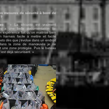
es mesures de sécurité à bord de
l ?
ec
: « La sécurité est vraiment
l y a une belle documentation là-
 expérience fait qu’on maitrise bien
un harnais facile à mettre et facile
mets dès que j’évolue dans un endroit
dans la zone de manœuvre je ne
est une zone protégée. Puis le bateau
c’est déjà sécurisant. »