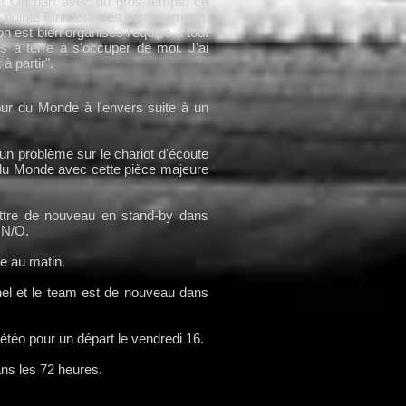
u ! On part avec du gros temps, ce
a pointe FInistère dès demain matin.
n est bien organisés l'équipe à tout
s à terre à s'occuper de moi. J'ai
à partir".
our du Monde à l'envers suite à un
r un problème sur le chariot d'écoute
r du Monde avec cette pièce majeure
ettre de nouveau en stand-by dans
u N/O.
re au matin.
nel et le team est de nouveau dans
étéo pour un départ le vendredi 16.
ns les 72 heures.