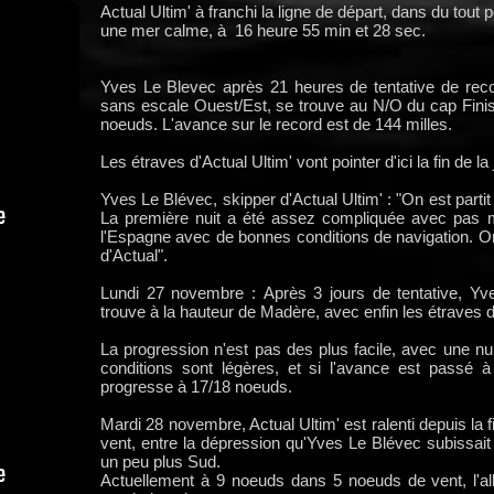
Actual Ultim' à franchi la ligne de départ, dans du tout
une mer calme, à 16 heure 55 min et 28 sec.
Yves Le Blevec après 21 heures de tentative de reco
sans escale Ouest/Est, se trouve au N/O du cap Finistè
noeuds. L'avance sur le record est de 144 milles.
Les étraves d'Actual Ultim' vont pointer d'ici la fin de l
Yves Le Blévec, skipper d'Actual Ultim' : "On est part
La première nuit a été assez compliquée avec pas m
l'Espagne avec de bonnes conditions de navigation. On 
d'Actual".
Lundi 27 novembre : Après 3 jours de tentative, Yve
trouve à la hauteur de Madère, avec enfin les étraves d
La progression n'est pas des plus facile, avec une nui
conditions sont légères, et si l'avance est passé à
progresse à 17/18 noeuds.
Mardi 28 novembre, Actual Ultim' est ralenti depuis la
vent, entre la dépression qu'Yves Le Blévec subissait 
un peu plus Sud.
Actuellement à 9 noeuds dans 5 noeuds de vent, l'all