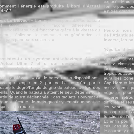
exposé. Mais 
omment l’énergie est produite à bord d’Actual
l’enfile pas, c’
ltim’ ?
est très grand, 
ves Le Blévec
: « L’énergie indispensable au bateau
st produite de 4 façons différentes :
’hydrogénérateur qui fonctionne grâce à la vitesse du
Peux-tu nous 
ateau, l’éolienne, le moteur et sa génératrice, et
de l’Atlantiqu
uelques panneaux solaires. »
inverse, les pa
Yves Le Bléve
bien décortiq
ossèdes-tu un système anti-chavirage à bord
Christian Duma
’Actual Ultim ? et si oui, peux-tu nous en
assez classiq
xpliquer le fonctionnement ?
jusqu’au Cap
tropicales avec d
ves Le Blévec
: « Oui le bateau a un dispositif anti-
aura des zone
havirage simple en 2 parties. La première partie
Cap Horn et les
esure le degré/l’angle de gîte du bateau. Je fixe des
assez compliq
euils. Quand le bateau a atteint le seuil déterminé, la
négocier pour
artie deux est déclenchée : des taquets s’ouvrent et
espérer retro
arguent l’écoute. Je mets quasi systématiquement ce
difficiles et ré
spositif en route. »
les vents sero
passage de l’A
fonction de l’é
Et enfin pour 
celui des aigui
le courant y est 