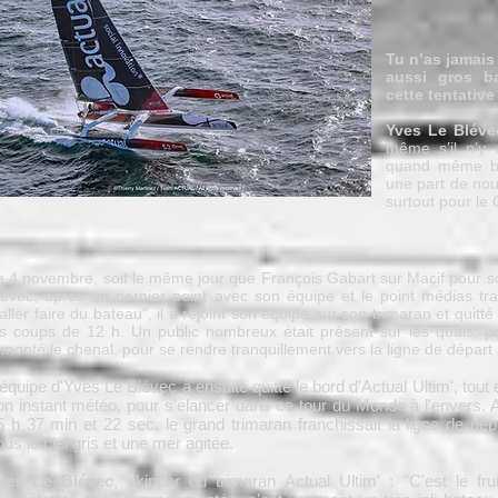
Tu n’as jamais
aussi gros b
cette tentativ
Yves Le Bléve
même s’il n’y 
quand même be
une part de nou
surtout pour le
e 4 novembre, soit le même jour que François Gabart sur Macif pour so
lévec, après un dernier point avec son équipe et le point médias tradi
'aller faire du bateau", il a rejoint son équipe sur son trimaran et quitt
es coups de 12 h. Un public nombreux était présent sur les quais, p
emonté le chenal, pour se rendre tranquillement vers la ligne de départ
'équipe d'Yves Le Blévec à ensuite quitté le bord d'Actual Ultim', tout é
on instant météo, pour s'élancer dans ce tour du Monde à l'envers. A
5 h 37 min et 22 sec, le grand trimaran franchissait la ligne de dép
ous le ciel gris et une mer agitée.
ves Le Blévec
, skipper du trimaran Actual Ultim' : "C'est le fru