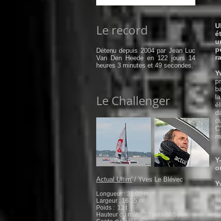
U
Le record
é
u
p
Détenu depuis 2004 par Jean Luc
r
Van Den Heede en 122 jours 14
heures 3 minutes et 49 secondes.
Y
p
b
Le Challenger
l
é
d
d
C
m
Y
o
Actual Ultim'
/ Yves Le Blévec
Y
i
Longueur : 31.00 m
s
Largeur : 16.55 m
l
Poids : 12 t
Hauteur du mât : 33 puis 30.50 m
l