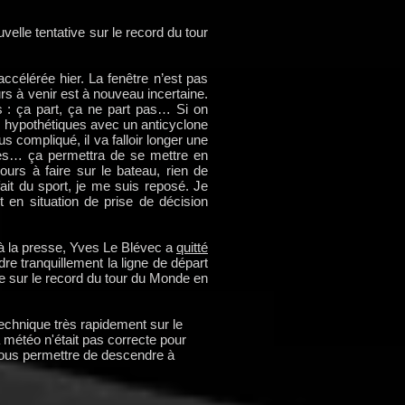
lle tentative sur le record du tour
accélérée hier. La fenêtre n’est pas
urs à venir est à nouveau incertaine.
: ça part, ça ne part pas… Si on
s hypothétiques avec un anticyclone
 compliqué, il va falloir longer une
ès… ça permettra de se mettre en
urs à faire sur le bateau, rien de
fait du sport, je me suis reposé. Je
 en situation de prise de décision
 à la presse, Yves Le Blévec a
quitté
dre tranquillement la ligne de départ
e sur le record du tour du Monde en
technique très rapidement sur le
a météo n'était pas correcte pour
t nous permettre de descendre à