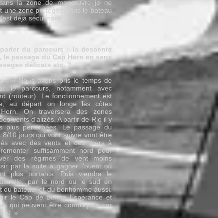
dans la zone de manœuvre je ne
est une zone protégée. Puis le bateau
c’est déjà sécurisant. »
parler du parcours : la descente
e, le passage du Cap Horn en sens
ssages délicats etc. ?
c
: « Nous avons pris le temps de
uer le parcours, notamment avec
rd (routeur). Le fonctionnement est
ue, au départ on longe les côtes
 Horn. On traversera des zones
es vents d’alizés. A partir de Rio il y
s plus perturbées. Le passage du
 8/10 jours qui vont suivre vont être
ués avec des vents et des mers à
 remonter suffisamment nord pour
uver des régimes de vent moins
ussir par la suite à gagner l’ouest où
nt plus portants. Puis viendra le
ustralie, par le nord ou le sud en
tat du bateau, et du bonhomme aussi.
finir le Cap de Bonne Espérance et
lles qui peuvent être compliqués car
fort. »