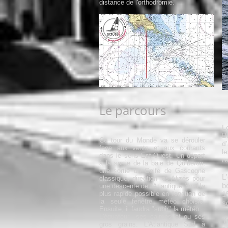
distance de l'orthodromie.
Le parcours
L
B
Ce tour du Monde va se dérouler
d
face aux vents et aux courants
l
dans le sens Est-Ouest. Un départ
r
à la sortie de la baie de Quiberon,
une sortie du Golfe de Gascogne
L
classique, direction les Alizés pour
b
une descente de l'Atlantique Nord la
plus rapide possible en fonction de
1
la seule fenêtre météo choisie.
s
Ensuite, il faudra "subir" la météo...
L'équateur ses calmes et ou ses
Y
gros grains. L'Atlantique Sud à