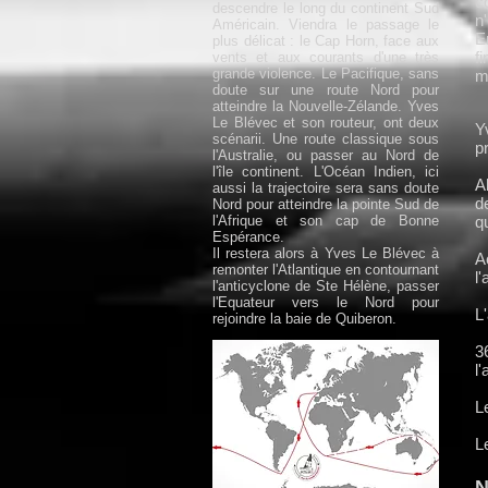
c
descendre le long du continent Sud
n
Américain. Viendra le passage le
E
plus délicat : le Cap Horn, face aux
f
vents et aux courants d'une très
grande violence. Le Pacifique, sans
m
doute sur une route Nord pour
atteindre la Nouvelle-Zélande. Yves
Le Blévec et son routeur, ont deux
Y
scénarii. Une route classique sous
p
l'Australie, ou passer au Nord de
l'île continent. L'Océan Indien, ici
A
aussi la trajectoire sera sans doute
d
Nord pour atteindre la pointe Sud de
l'Afrique et son cap de Bonne
q
Espérance.
Il restera alors à Yves Le Blévec à
A
remonter l'Atlantique en contournant
l
l'anticyclone de Ste Hélène, passer
l'Equateur vers le Nord pour
L
rejoindre la baie de Quiberon.
3
l
L
L
N