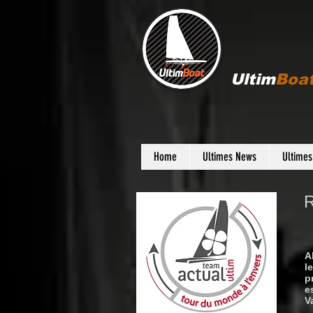
Ultim
Boa
Home
Ultimes News
Ultime
R
A
l
p
e
V