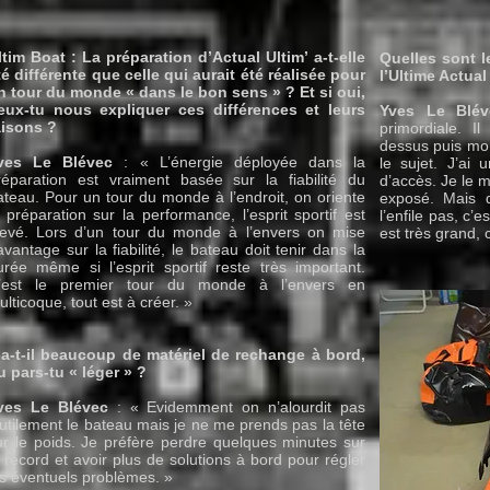
ltim Boat : La préparation d’Actual Ultim’ a-t-elle
Quelles sont l
té différente que celle qui aurait été réalisée pour
l’Ultime Actua
n tour du monde « dans le bon sens » ? Et si oui,
eux-tu nous expliquer ces différences et leurs
Yves Le Blév
aisons ?
primordiale. I
dessus puis mon
ves Le Blévec
: « L’énergie déployée dans la
le sujet. J’ai 
réparation est vraiment basée sur la fiabilité du
d’accès. Je le 
ateau. Pour un tour du monde à l’endroit, on oriente
exposé. Mais 
a préparation sur la performance, l’esprit sportif est
l’enfile pas, c’
levé. Lors d’un tour du monde à l’envers on mise
est très grand, 
avantage sur la fiabilité, le bateau doit tenir dans la
urée même si l’esprit sportif reste très important.
’est le premier tour du monde à l’envers en
ulticoque, tout est à créer. »
-a-t-il beaucoup de matériel de rechange à bord,
u pars-tu « léger » ?
ves Le Blévec
: « Evidemment on n’alourdit pas
nutilement le bateau mais je ne me prends pas la tête
ur le poids. Je préfère perdre quelques minutes sur
e record et avoir plus de solutions à bord pour régler
es éventuels problèmes. »