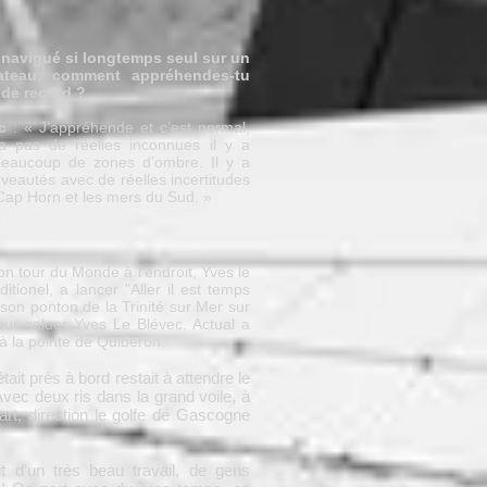
 navigué si longtemps seul sur un
ateau, comment appréhendes-tu
e de record ?
c
: « J’appréhende et c’est normal,
a pas de réelles inconnues il y a
aucoup de zones d’ombre. Il y a
veautés avec de réelles incertitudes
 Cap Horn et les mers du Sud. »
n tour du Monde à l'endroit, Yves le
tionel, a lancer "Aller il est temps
é son ponton de la Trinité sur Mer sur
our saluer Yves Le Blévec. Actual a
 à la pointe de Quiberon.
tait près à bord restait à attendre le
vec deux ris dans la grand voile, à
art, direction le golfe de Gascogne
it d'un très beau travail, de gens