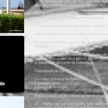
15-20 noeuds de vent de N/O une mer agitée
voile, les multicoques ultimes bondissent déjà 
Peu avant le port d'Antifer Prince de Bretagne
portant bien poussé par son duo de skippers.
C'est dans cet ordre que les ultimes vont virer
Il faudra attendre plus d'une heure pour voir le 
Un super départ pour Lionel Lemonchois et B
Bretagne.
Au dernier classement Gitana 17 est à plus de
Thomas Rouxel devraient passer à Ouessant en
et entamer la descente de l'Atlantique.
Classement de 20h :
1 Le Maxi Edmond de Rothschild
2 Sodebo Ultim
3 Prince de Bretagne.
Retour photos sur les 3 jours au Havre et sa r
J2 - : Après une nuit bien agitée, mais sans dé
la Manche. A la hauteur du sud Bretagne, S