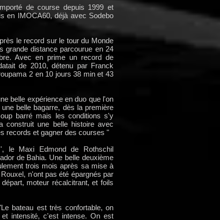
remporté de course depuis 1999 et
mais en IMOCA60, déjà avec Sodebo
rès le record sur le tour du Monde
lus grande distance parcourue en 24
abre. Avec en prime un record de
 datait de 2010, détenu par Franck
upama 2 en 10 jours 38 min et 43
une belle expérience en duo que l'on
 une belle bagarre, dès la première
up barré mais les conditions s'y
a construit une belle histoire avec
es records et gagner des courses "
', le Maxi Edmond de Rothschil
alvador de Bahia. Une belle deuxième
ulement trois mois après sa mise à
 Rouxel, n'ont pas été épargnés par
épart, moteur récalcitrant, et foils
"Le bateau est très confortable, on
t intensité, c'est intense. On est