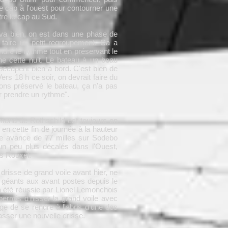
e cap à l'ouest pour contourner une
tre le cap au Sud.
 va bien, on est dans une phase de
 faire un petit regroupement. Ca a
ndre le rythme tout en préservant le
e cette nuit. Le bateau à un beau
occupent bien à bord. C'est bien de
Vers 18 h ce soir, on devrait faire du
ons préservé le bateau, ça n'a pas
r prendre un rythme".
dmond de Rothschild est toujours en
en cette fin de journée à la hauteur
e avance de 77 milles sur Sodebo
un peu plus décalés dans l'Ouest,
s Rouxel.
drisse de grand voile avant hier, ne
x géants aux avant postes depuis le
a été réussie par Lionel Lemonchois
ermis d'hisser la grand voile avec
age de se rendre à l'abris d'une des
asser une nouvelle drisse.