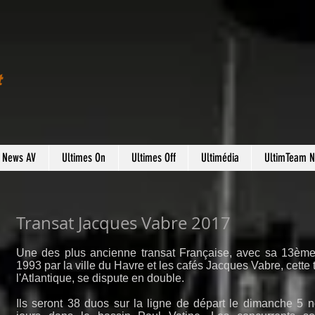
t
s News AV
Ultimes On
Ultimes Off
Ultimédia
UltimTeam 
Transat Jacques Vabre 2017
Une des plus ancienne transat Française, avec sa 13ème
1993 par la ville du Havre et les cafés Jacques Vabre, cette t
l'Atlantique, se dispute en double.
Ils seront 38 duos sur la ligne de départ le dimanche 5 