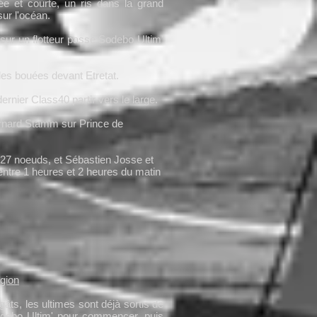
 et courte, un ris dans la grand
sur l'océan.
 sur un flotteur passe Sodebo Ultim'
 les bouées devant Etretat.
dernier Class40 partir vers le large.
ernard Stamm sur Prince de
 27 noeuds, et Sébastien Josse et
tre 1 heures et 2 heures du matin
égion
gâts, les ultimes sont déjà sortis de
odebo Ultim' pour commencer, puis