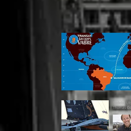
Sodebo Ult
Thomas Cov
Jean Luc N