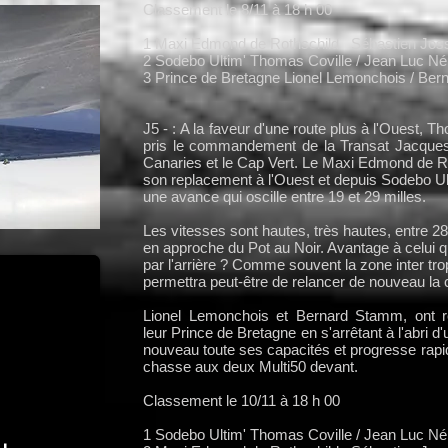
Classement le 8/11 à 18 h 00
1 Maxi Edmond de Rothschild Sébastien Jos
2 Sodebo Ultim' Thomas Coville / Je
3 Prince de Bretagne Lionel Lemonchois 
J5 - : A la faveur d'une route plus à l'Ouest, 
pris le commandement de la Transat Jacques
Canaries et le Cap Vert. Le Maxi Edmond de R
son replacement à l'Ouest et depuis Sodebo Ult
une avance qui oscille entre 19 et 29 milles.
Les vitesses sont hautes, très hautes, entre 2
en approche du Pot au Noir. Avantage à celui qu
par l'arrière ? Comme souvent la zone inter tr
permettra peut-être de relancer de nouveau la 
Lionel Lemonchois et Bernard Stamm, ont ré
leur Prince de Bretagne en s'arrêtant à l'abri d
nouveau toute ses capacités et progresse rap
chasse aux deux Multi50 devant.
Classement le 10/11 à 18 h 00
1 Sodebo Ultim' Thomas Coville /