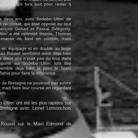
agne, qui fera tout pour rester à
odium.
y a deux ans, avec Sodebo Ultim' de
 reconduit, qui était opposé au tout
rançois Gabart et Pascal Bidégorry.
ltim' a été optimisé depuis, Thomas
trimaran de fond en comble, mais
s en équipage et en double au large
mas Rouxel semblent avoir déjà bien
 a deux ans n'était pas du tout dans
emporté sur Sodebo Ultim' lors des
le semble déjà bien là pour le Team
Bahia pour faire la différence.
 de Bretagne ne pourront pas suivre
, mais faire leur course en regardant
ils...
Ultim' ont été les plus rapides sur
e Bretagne avec Lionel Lemonchois
 Rouxel sur le Maxi Edmond de