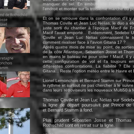
manquer de sel. En embuscade Prince de Bret
l'endroit et monter sur la troisième marche du p
d de Rothschild
Et on se retrouve dans la confrontation d'il 
Josse
Thomas Coville et Jean Luc Nélias, le duo a été
uxel
juste sorti du chantier à l'époque Macif de F
Macif l'avait emporté... Evidemment, Sodebo U
Coville et Jean Luc Nélias connaissent le 
comment rivaliser face à l'avion Gitana 17 ?
Après quatre mois de mise au point, de sortie
de la côte Atlantique, Sébastien Josse et Tho
en mains le bateau né pour voler ! Macif, il y
Bretagne
cette configuration de vol et l'a toujours 
onchois
différentes confrontations. La fiabilité ? El
tamm
Gitana... Reste l'option météo entre le Havre et 
Lionel Lemonchois et Bernard Stamm sur Prince
le rythme et surtout ne pas chercher à le suivre
dans leurs rétroviseurs les nouveaux Multi50 à fo
Thomas Coville et Jean Luc Nélias sur Sodebo 
la ligne de départ poursuivit par Prince d
et Bernard Stamm à fond.
Plus prudent Sébastien Josse et Thomas
Rothschild sont en retrait sur la ligne.