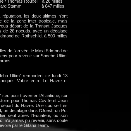
se / Thomas Rouxel à 26 milles
 / Bernard Stamm à 847 milles
 réputation, les deux ultimes n'ont
e de la zone inter tropicale, mais
veua départ de la Transat Jacques
us de 28 noeuds, avec un décalage
Edmond de Rothschild, à 500 milles
lles de l'arrivée, le Maxi Edmond de
ens pour revenir sur Sodebo Ultim'
marans.
bo Ultim’ remportent ce lundi 13
Jacques Vabre entre Le Havre et
 sec pour traverser l’Atlantique, sur
ictoire pour Thomas Coville et Jean
 départ du Havre. Une course très
l, un décalage dans l’Ouest, un Pot
er seul après l’Equateur, où son
, n’a jamais pu revenir, sans doute
voilé par le Gitana Team.