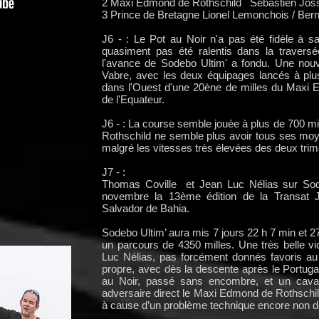
2 Maxi Edmond de Rothschild Sébastien Jos
3 Prince de Bretagne Lionel Lemonchois
J6 - : Le Pot au Noir n'a pas été fidèle à sa
quasiment pas été ralentis dans la traversé
l'avance de Sodebo Ultim' a fondu. Une nou
Vabre, avec les deux équipages lancés à pl
dans l'Ouest d'une 20ène de milles du Maxi 
de l'Equateur.
J6 - : La course semble jouée à plus de 700 mi
Rothschild ne semble plus avoir tous ses moy
malgré les vitesses très élevées des deux tri
J7 - :
Thomas Coville et Jean Luc Nélias sur Sode
novembre la 13ème édition de la Transat 
Salvador de Bahia.
Sodebo Ultim’ aura mis 7 jours 22 h 7 min et 27
un parcours de 4350 milles. Une très belle v
Luc Nélias, pas forcément donnés favoris au
propre, avec dès la descente après le Portuga
au Noir, passé sans encombre, et un cavali
adversaire direct le Maxi Edmond de Rothschild
à cause d’un problème technique encore non dé