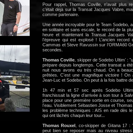
Pour rappel, Thomas Coville, n’avait plus 
c’était déjà sur la Transat Jacques Vabre, 
comme partenaire.
Une année incroyable pour le Team Sodebo, ap
en solitaire et sans escale, le record de la p
heure et maintenant la Transat Jacques V
l’épreuve qui est explosé ! L’ancien record
Cammas et Steve Ravussin sur l’ORMA60 Gro
secondes.
Thomas Coville
, skipper de Sodebo Ultim' : "
prépare depuis longtemps. Cette transat a été
nuit nous avons eu très chaud. On a beauco
prêtées. C'est une magnifique victoire ! On 
Jean-Luc et Sodebo. On peut à la fois battre d
1h 47 min et 57 sec après Sodebo Ultim
franchissait la ligne d'arrivée à son tour à S
place pour une première sortie en course, se
l'eau. Visiblement Sébastien Josse et Thomas
les problème techniques : AIS en rade dès le d
qui ont lâchés chaqun leur tour...
Thomas Rouxel
, co-skipper de Gitana 17 : 
peut bien se reposer mais au niveau stress e