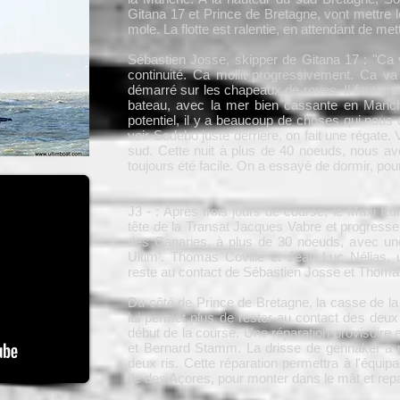
Gitana 17 et Prince de Bretagne, vont mettre l
mole. La flotte est ralentie, en attendant de met
Sébastien Josse, skipper de Gitana 17 : "Ca
continuité. Ca mollit progressivement. Ca va
démarré sur les chapeaux de roues. Il faut pre
bateau, avec la mer bien cassante en Manch
potentiel, il y a beaucoup de choses qui nous 
voir Sodebo juste derrière, on fait une régate. 
sud. Cette nuit à plus de 40 noeuds, nous av
toujours été facile. On a essayé de dormir, pou
J3 - : Après trois jours de course, le Maxi E
tête de la Transat Jacques Vabre et progresse 
des Canaries, à plus de 30 noeuds, avec un
Ultim'. Thomas Coville et Jean Luc Nélias, 
reste au contact de Sébastien Josse et Thoma
Du côté de Prince de Bretagne, la casse de la 
lui permet plus de rester au contact des deu
début de la course. Une réparation provisoire 
et Bernard Stamm. La drisse de gennaker a p
deux ris. Cette réparation permettra à l'équip
île des Açores, pour monter dans le mât et rep