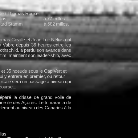
se / Thomas Rouxel
an Luc Nélias à 77 milles
/ Bernard Stamm à 582 milles.
Thomas Coville et Jean Luc Nélias ont
 Vabre depuis 36 heures entre les
othschild, a perdu son avance dans
im' maintient son leader-ship, avec
8 et 35 noeuds sous le Cap Vert et
i y entrera en premier, ou retour
opicale sera un passage à niveau qui
course...
paré la drisse de grand voile de
'une île des Açores. Le trimaran à de
idement au niveau des Canaries à la
 Jean Luc Nélias