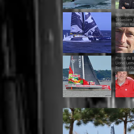
Maxi Edmon
Sébastien 
Thomas Ro
Prince de 
Lionel Lem
Bernard S