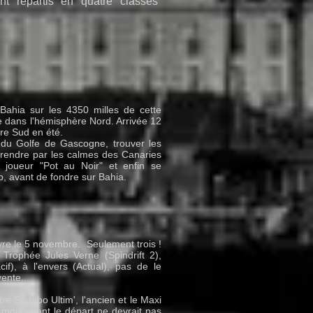
nt répartis en quatre classes
Bahia sur les 4350 milles de cette
e dans l'hémisphère Nord. Arrivée 12
ère Sud en été.
r du Golfe de Gascogne, trouver les
 prendre par les calmes des Canaries
 joueur "Pot au Noir" et enfin se
p, avant de fondre sur Bahia.
avre le 5 novembre. Seulement trois !
 Trophée Jules Verne (Spindrift 2),
if), à l'envers (Actual), pas de le
ente...
re Sodebo Ultim', l'ancien et le Maxi
mois avant le départ ne devrait pas