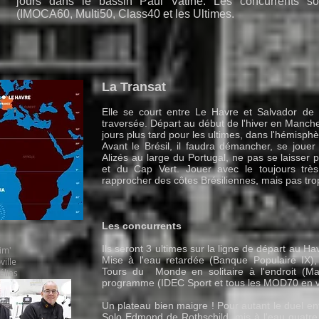
jours dans le bassin Paul Vatine. Les concurrents so
(IMOCA60, Multi50, Class40 et les Ultimes.
La Transat
Elle se court entre Le Havre et Salvador de 
traversée. Départ au début de l'hiver en Manch
jours plus tard pour les ultimes, dans l'hémisph
Avant le Brésil, il faudra démancher, se joue
Alizés au large du Portugal, ne pas se laisser
et du Cap Vert. Jouer avec le toujours très
rapprocher des côtes Brésiliennes, mais pas tro
Les concurrents
Ils seront 3 ultimes sur la ligne de départ au H
im'
Mise à l'eau retardée (Banque Populaire IX),
ille
Tours du Monde en solitaire à l'endroit (Mac
élias
programme (IDEC Sport et tous les MOD70 en v
Un plateau bien maigre ! Pour autant le duel ent
Solo Edmond de Rothschild, mis à l'eau quatre 