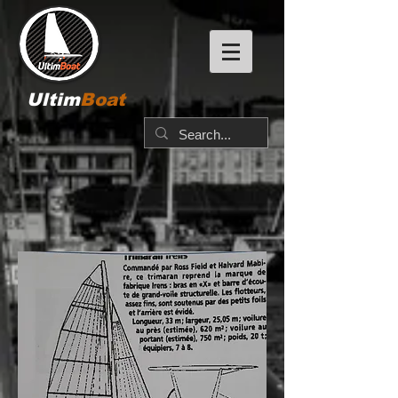
Ultim
Boat