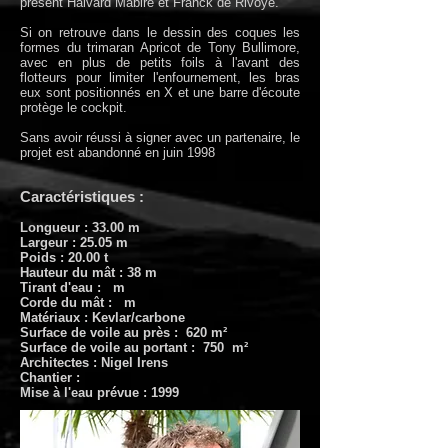
présent Halvard Mabire et Franck de Rivoye.
Si on retrouve dans le dessin des coques les
formes du trimaran Apricot de Tony Bullimore,
avec en plus de petits foils à l'avant des
flotteurs pour limiter l'enfournement, les bras
eux sont positionnés en X et une barre d'écoute
protège le cockpit.
Sans avoir réussi à signer avec un partenaire, le
projet est abandonné en juin 1998
Caractéristiques :
Longueur : 33.00 m
Largeur : 25.05 m
Poids : 20.00 t
Hauteur du mât : 38 m
Tirant d'eau : m
Corde du mât : m
Matériaux : Kevlar/carbone
Surface de voile au près : 620 m²
Surface de voile au portant : 750 m²
Architectes : Nigel Irens
Chantier :
Mise à l'eau prévue : 1999