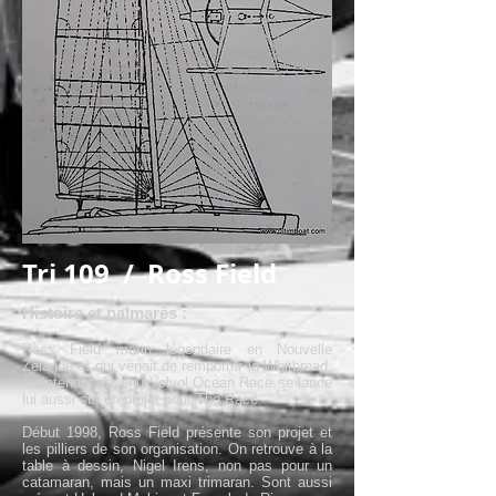
Tri 109 / Ross Field
Histoire et palmarès :
Ross Field marin légendaire en Nouvelle
Zélande et qui venait de remporter la Whitbread,
maintenant devenu Volvol Ocean Race se lance
lui aussi sur un projet pour The Race.
Début 1998, Ross Field présente son projet et
les pilliers de son organisation. On retrouve à la
table à dessin, Nigel Irens, non pas pour un
catamaran, mais un maxi trimaran. Sont aussi