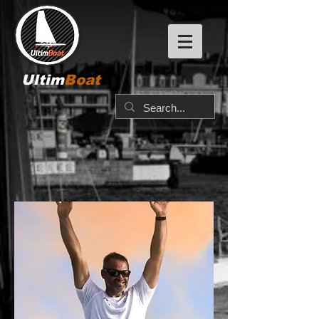
Ultim
Boat