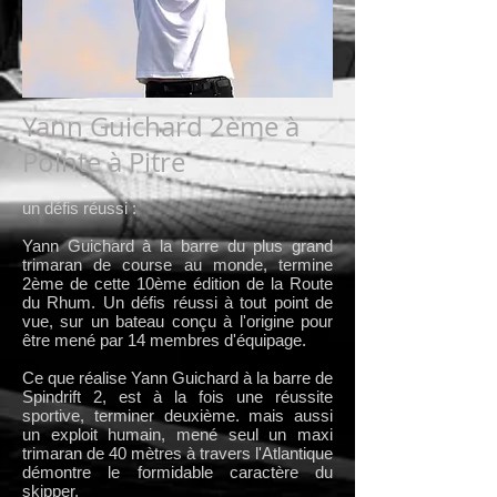
Yann Guichard 2ème à
Pointe à Pitre
un défis réussi :
Yann Guichard à la barre du plus grand
trimaran de course au monde, termine
2ème de cette 10ème édition de la Route
du Rhum. Un défis réussi à tout point de
vue, sur un bateau conçu à l'origine pour
être mené par 14 membres d'équipage.
Ce que réalise Yann Guichard à la barre de
Spindrift 2, est à la fois une réussite
sportive, terminer deuxième. mais aussi
un exploit humain, mené seul un maxi
trimaran de 40 mètres à travers l'Atlantique
démontre le formidable caractère du
skipper.