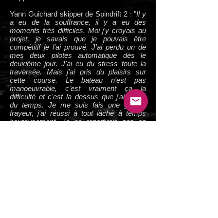
Yann Guichard skipper de Spindrift 2 : "
Il y
a eu de la souffrance, il y a eu des
moments très difficiles. Moi j'y croyais au
projet, je savais que je pouvais être
compétitif je l'ai prouvé. J'ai perdu un de
mes deux pilotes automatique dès le
deuxième jour. J'ai eu du stress toute la
traversée. Mais j'ai pris du plaisirs sur
cette course. Le bateau n'est pas
manoeuvrable, c'est vraiment ça la
difficulté et c'est la dessus que j'ai perdu
du temps. Je me suis fais une grosse
frayeur, j'ai réussi à tout lâché à temps
heureusement. Je ne repartirais pas en
solo sur ce bateau. C'est trop de
souffrance. Mes routeurs m'ont vraiment
bien soutenu, car ça n'a vraiment pas été
facile. Je vais me poser et réfléchir à cette
course avec l'équipe. Je suis content de
finir deuxième, surtout derrière Loïck. Je
suis assez épuisé, j'ai pas beaucoup
dormi. La c'est génial, il y a plein de
monde. c'est fantastique
".