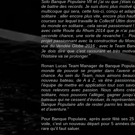
Solo Banque Populaire VII et j’ai vu que j’étais
de battre des records. Je suis donc plus motivé
multicoque qui sera, cette fois-ci, conçu et ada
solitaire : aller encore plus vite, encore plus ha
courses sur lequel travaille le Collectif Ultim d
du monde en solitaire…cela serait passionnant !
avec cette Route du Rhum 2014 que je n’ai pas
seconde chance, une sorte de revanche !...
Po
projet passionnant avec la construction du Mo
vue du Vendée Globe 2016 ; avec le Team Ban
Je dois dire que c’est rassurant et très motiv
"
l’histoire va se prolonger.
Ronan Lucas Team Manager de Banque Populair
monde de pouvoir se projeter dans l’avenir et
chance. Au sein du Team, nous aimons beaucou
nouveau bateau, de A à Z, va être passionnan
l’équipe de mettre en application tout son savo
nous relevons avec passion. Nous allons crée
solitaire, nous pouvons l’alléger, gagner jus
bateaux qui ne cessent d’évoluer, ils représentent
Banque Populaire afin de rester parmi les lead
et d’aventure.
"
Pour Banque Populaire, après avoir fêté ses 25
voile, c'est un nouveau départ pour 5 années de 
rare qu'il faut saluer.