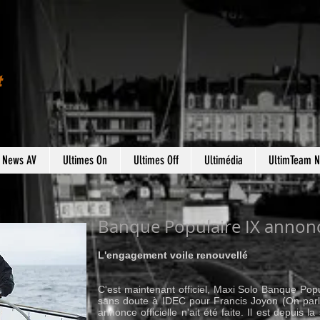
t
s News AV
Ultimes On
Ultimes Off
Ultimédia
UltimTeam 
Banque Populaire IX annon
L'engagement voile renouvellé
C'est maintenant officiel, Maxi Solo Banque Popu
sans doute à IDEC pour Francis Joyon (On parle
annonce officielle n'ait été faite. Il est depuis 