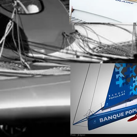
Photo : Y Zedda / BPCE.
Photo : JB Epron