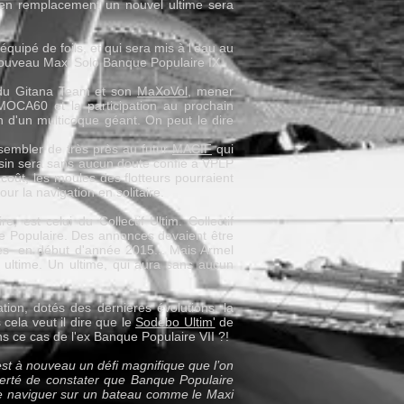
 en remplacement un nouvel ultime sera
ipé de foils, et qui sera mis à l'eau au
nouveau Maxi Solo Banque Populaire IX.
 du Gitana Team et son
MaXoVol
, mener
IMOCA60 et la participation au prochain
n d'un multicoque géant. On peut le dire
sembler de très près au futur
MACIF
qui
essin sera sans aucun doute confié à VPLP
coût, les moules des flotteurs pourraient
ur la navigation en solitaire.
est celui du Collectif Ultim. Collectif
e Populaire. Des annonces devaient être
ées en début d'année 2015... Mais Armel
 ultime. Un ultime, qui aura sans aucun
tion, dotés des dernières évolutions, la
cela veut il dire que le
Sodebo Ultim'
de
ns ce cas de l'ex Banque Populaire VII ?!
est à nouveau un défi magnifique que l’on
fierté de constater que Banque Populaire
de naviguer sur un bateau comme le Maxi