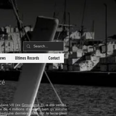
News
Ultimes Records
Contact
cé
laire VII (ex
Groupama 3
), a été vendu,
 de 4 millions d'euros), bien qu'aucune
la semaine dernière posé sur le terre-plein