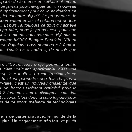
 capable de le mener en solitaire et même
 que jamais pour naviguer sur un nouveau
pté spécialement pour de la navigation en
ut, tel est notre objectif. Le programme de
onne vraiment envie, et notamment un tour
...
Et puis j’ai toujours ce goût d’inachevé
 pu faire, donc je prends cela pour une
ur le moment nous sommes déjà sur un
nocoque IMOCA Banque Populaire VIII en
que Populaire nous sommes « à fond ».
ant d’avoir un « après », de savoir que
e : "
Ce nouveau projet permet à tout le
 c’est vraiment appréciable, c’est une
p le « multi ». La construction de ce
te et va permettre une fois de plus à
ir-faire, c’est un nouveau challenge que
r un bateau vraiment optimisé pour le
qu’à 2 tonnes… Les multicoques sont des
 l’avenir. C’est donc la suite logique pour
ers de ce sport, mélange de technologies
 ans de partenariat avec le monde de la
plus. Un engagement très fort, et plutôt