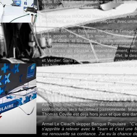
de la BSM à Lorient pour être mis à blanc. Et
construit pour Armel Le Cleac'h.
Le monocoque IMOCA60 Banque Populaire VIII, équ
mois d'avril, aura donc un remplaçant, avec un 
Le Team Banque Populaire va donc à l'image
deux projets de front. La mise au point de l'
Vendée Globe et les études, puis la constructio
sans prendre beaucoup de risque, d'un trimaran.
Un trimaran qui pourrait vraisemblablement, res
sera mis à l'eau en juin prochain. En effet, le d
et Verdier. Sans parler, que pour des raisons de 
très bien servir à ce nouveau multicoque conçu po
Le programme annoncé par la Banque Populaire, 
constitué à ce jour par MACIF, Sodebo et Banqu
faites au dernier salon Nautique, puis repouss
Le Cléac'h, naviguera dès 2017 sur son nouvel
doute des foils. Mais sans doute pour "voler".
Avec trois maxi multicoques de nouvelle généra
confrontation sera forcément passionnante. Mais 
Thomas Coville est déjà hors jeux et que dire da
Armel Le Cléac'h skipper Banque Populaire : "
C’
s’apprête à relever avec le Team et c’est une 
me renouvelle sa confiance. J’ai eu la chance 