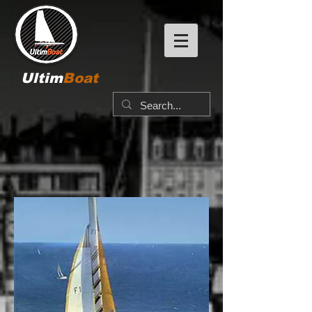
Ultim
Boat