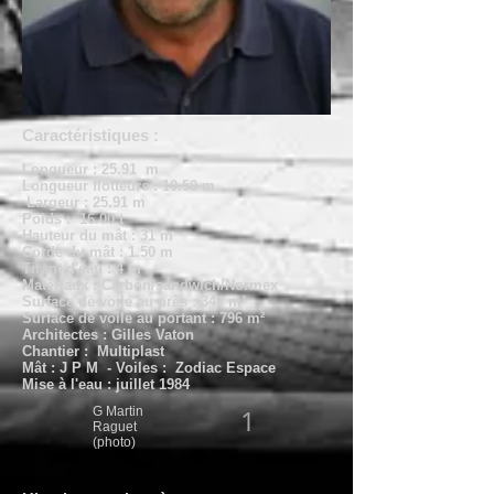
Caractéristiques :
Longueur : 25.91 m
Longueur flotteurs : 10.50 m
Largeur : 25.91 m
Poids : 16.00 t
Hauteur du mât : 31 m
Corde du mât : 1.50 m
Tirant d'eau : 4 m
Matériaux : Carbon/sandwich/Normex
Surface de voile au près : 346 m²
Surface de voile au portant : 796 m²
Architectes : Gilles Vaton
Chantier : Multiplast
Mât :
J P M - Voiles : Zodiac Espace
Mise à l'eau : juillet 1984
G Martin
1
Raguet
(photo)