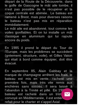
départ de la Route de la Découverte, dans
le golfe de Gascogne le mât aile tombe, il
n'est pas possible de le récupérer et la
coque centrale est abimée.. Le bateau est
ramené à Brest, mais pour diverses raisons
le bateau n'est pas mis en réparation
immédiatement.
Le mât aile est abandonné, tout comme les
voiles gonflables. Et on lui installe un mât
classique en aluminium qui lui rajoute
encore du poids.
En 1985 il prend le départ du Tour de
l'Europe, mais les problèmes se succèdent
(gréement, structure, voile), et Gilles Vaton
qui était à bord comme équipier, doit être
évacué.
En septembre 85, Alain Gabbay et la
marque de champagne arrêtent les frais, le
bateau est mis en vente, racheté une
première fois, mais très vite remis aux
enchères sans succès. Il sera laissé à
l'abandon à la Trinité et pillé. En 1987, Le
bateau est racheté dans un triste état,
convoyé en Méditerranée, il est entièrement
refait pour le charter et s'appel Axial.