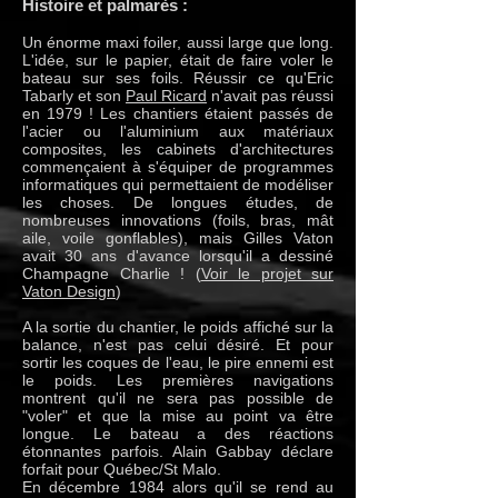
Histoire et palmarès :
Un énorme maxi foiler, aussi large que long.
L'idée, sur le papier, était de faire voler le
bateau sur ses foils. Réussir ce qu'Eric
Tabarly et son
Paul Ricard
n'avait pas réussi
en 1979 ! Les chantiers étaient passés de
l'acier ou l'aluminium aux matériaux
composites, les cabinets d'architectures
commençaient à s'équiper de programmes
informatiques qui permettaient de modéliser
les choses. De longues études, de
nombreuses innovations (foils, bras, mât
aile, voile gonflables), mais
Gilles Vaton
avait 30 ans d'avance lorsqu'il a dessiné
Champagne Charlie ! (
Voir le projet sur
Vaton Design
)
A la sortie du chantier, le poids affiché sur la
balance, n'est pas celui désiré. Et pour
sortir les coques de l'eau, le pire ennemi est
le poids. Les premières navigations
montrent qu'il ne sera pas possible de
"voler" et que la mise au point va être
longue. Le bateau a des réactions
étonnantes parfois. Alain Gabbay déclare
forfait pour Québec/St Malo.
En décembre 1984 alors qu'il se rend au