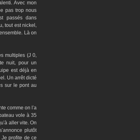
alenti. Avec mon 
 pas trop nous 
st passés dans 
 tout est nickel, 
 ensemble. Là on 
 multiples (J 0, 
te nuit, pour un 
ipe est déjà en 
l. Un arrêt dicté 
s sur le pont au 
nte comme on l'a 
bateau vole à 35 
'à aller vite. On 
'annonce plutôt 
 Je profite de ce 