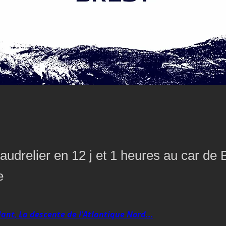
audrelier en 12 j et 1 heures au car de
e
ant, La descente de l'Atlantique Nord...