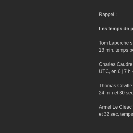
Rappel :
Les temps de p
Tom Laperche sur
13 min, temps po
Charles Caudreli
UTC, en 6 j 7 h 
Thomas Coville s
24 min et 30 sec
Armel Le Cléac'
et 32 sec, temps