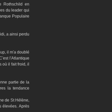
 Rothschild en 
es du leader qui 
Banque Populaire 
i, a ainsi perdu 
p, il m'a doublé 
'est l'Atlantique 
 il fait froid, il 
ne partie de la 
res la tendance 
ne de St Hélène, 
s élevées. Après 