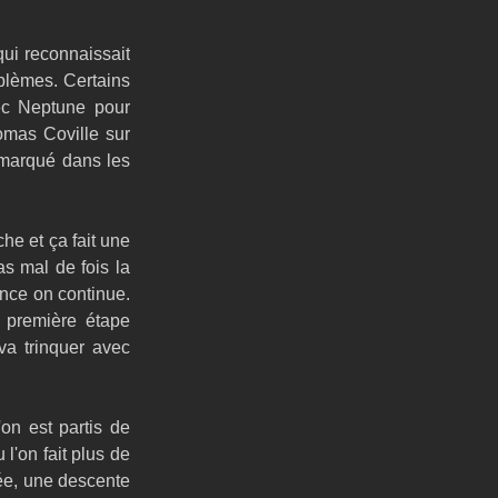
ui reconnaissait 
blèmes. Certains 
c Neptune pour 
omas Coville sur 
marqué dans les 
e et ça fait une 
s mal de fois la 
nce on continue. 
première étape 
a trinquer avec 
n est partis de 
l'on fait plus de 
ée, une descente 