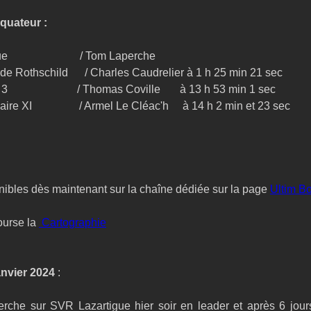
Equateur : 
                       / Tom Laperche 
 Rothschild      / Charles Caudrelier à 1 h 25 min 21 sec
                        / Thomas Coville       à 13 h 53 min 1 sec
e XI                 / Armel Le Cléac'h     à 14 h 2 min et 23 sec
nibles dès maintenant sur la chaîne dédiée sur la page 
Ultim B
ourse la 
 Cartographie
nvier 2024
 :
che sur SVR Lazartigue hier soir en leader et après 6 jour