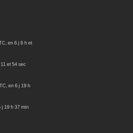
, en 6 j 6 h et 
11 et 54 sec 
C, en 6 j 19 h 
j 19 h 37 min 