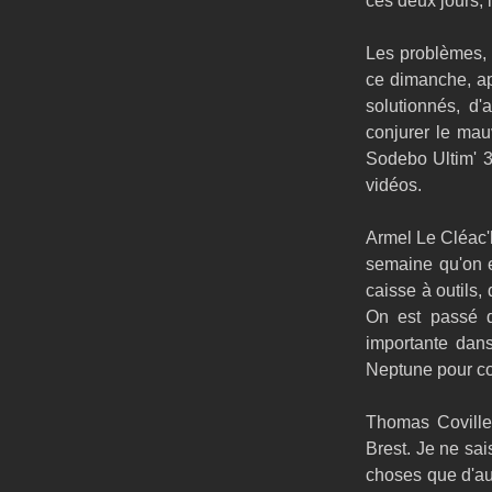
ces deux jours, l
Les problèmes, i
ce dimanche, ap
solutionnés, d
conjurer le mauv
Sodebo Ultim' 3
vidéos.
Armel Le Cléac'h
semaine qu'on es
caisse à outils,
On est passé d
importante dans
Neptune pour con
Thomas Coville,
Brest. Je ne sai
choses que d'au