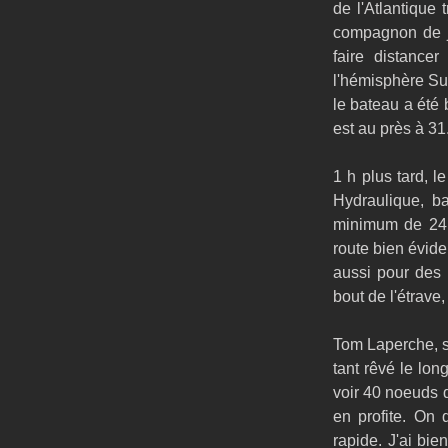
de l'Atlantique 
compagnon de j
faire distance
l'hémisphère Sud.
le bateau a été 
est au près à 31
1 h plus tard, 
Hydraulique, ba
minimum de 24 h
route bien évidem
aussi pour des 
bout de l'étrave
Tom Laperche, s
tant rêvé le lon
voir 40 noeuds d
en profite. On
rapide. J'ai bien