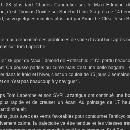
 h 28 plus tard Charles Caudrelier sur le Maxi Edmond de
on, c'est Thomas Coville sur Sodebo Ultim' 3 à près de 14 heur
d, suivi quelques minutes plus tard par Armel Le Cléac'h sur 
er qui a rencontré des problèmes de voile d'avant hier après-mid
mps sur Tom Laperche.
er, skipper du Maxi Edmond de Rothschild : "J'ai perdu beaucou
art. Ca pousse parfois au crime mais c'est une belle bagarre... C
r dans le froid et l'hiver, c'est un couloir de 15 jours 3 semaines où
et on n'est pas beaucoup à y naviguer".
ps Tom Laperche et son SVR Lazartigue ont continué une bon
 plus rapide et de creuser un écart. Au pointage de 17 heu
cart diminuait.
ns jours avec des vents favorables pour contourner l'anticyclo
ivement calme, la trajectoire va être tendue et les vitesses trè