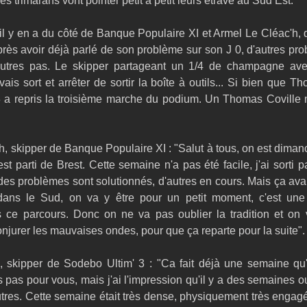
es trimarans vont pointer petit à petit leurs étrave au Sud Est.
l y en a du côté de Banque Populaire XI et Armel Le Cléac'h, q
rès avoir déjà parlé de son problème sur son J 0, d'autres pro
'autres pas. Le skipper partageant un 1/4 de champagne ave
ais sort et arrêter de sortir la boîte à outils... Si bien que Th
 a repris la troisième marche du podium. Un Thomas Coville 
, skipper de Banque Populaire XI : "Salut à tous, on est dimanch
t parti de Brest. Cette semaine n'a pas été facile, j'ai sorti pa
 des problèmes sont solutionnés, d'autres en cours. Mais ça ava
ans le Sud, on va y être pour un petit moment, c'est une 
 ce parcours. Donc on ne va pas oublier la tradition et on v
jurer les mauvaises ondes, pour que ça reparte pour la suite".
 skipper de Sodebo Ultim' 3 : "Ca fait déjà une semaine qu'o
s pas pour vous, mais j'ai l'impression qu'il y a des semaines ou 
tres. Cette semaine était très dense, physiquement très engag