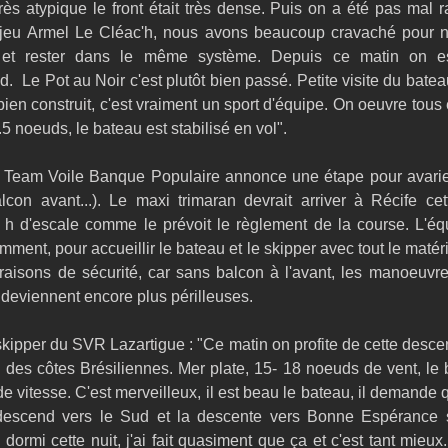
très atypique le front était très dense. Puis on a été pas mal r
eu Armel Le Cléac'h, nous avons beaucoup cravaché pour ne
r et rester dans le même système. Depuis ce matin on e
  Le Pot au Noir c'est plutôt bien passé. Petite visite du bateau,
bien construit, c'est vraiment un sport d'équipe. On oeuvre tous
.5 noeuds, le bateau est stabilisé en vol".
le Team Voile Banque Populaire annonce une étape pour avaries
lcon avant...). Le maxi trimaran devrait arriver à Récife cet
 d'escale comme le prévoit le règlement de la course. L'équ
ment, pour accueillir le bateau et le skipper avec tout le matérie
raisons de sécurité, car sans balcon à l'avant, les manoeuvre
, deviennent encore plus périlleuses.
kipper du SVR Lazartigue : "Ce matin on profite de cette desce
g des côtes Brésiliennes. Mer plate, 15- 18 noeuds de vent, le 
e vitesse. C'est merveilleux, il est beau le bateau, il demande qu
 descend vers le Sud et la descente vers Bonne Espérance s
 dormi cette nuit, j'ai fait quasiment que ça et c'est tant mieux.