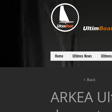
Ultim
Boa
Home
Ultimes News
Ultime
< Back
ARKEA Ult