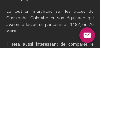
Le tout en marchand sur les traces de 
Christophe Colombe et son équipage qui 
avaient effectué ce parcours en 1492, en 70 
jours.
Il sera aussi intéressant de comparer le 
temps entre Cadix et San Salvador pour 
situer l'état de compétition du catamaran né 
il y a 24 ans. Car Peu après sa mise à l'eau, 
aux mains de Grant Dalton et Bruno 
Peyron, en équipage, le catamaran Club 
Med avait battu le record en 10 jours 14 h 
53 min 44 sec à la moyenne de 17.58 
noeuds.
Pour suivre la tentative le
 site internet 
Previous
Next