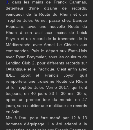
3
, dans les mains de Franck Cammas, 
détenteur d’une dizaine de records, 
vainqueur de la Route du Rhum et d’un 
Trophée Jules Verne, passé chez Banque 
Populaire, avec une nouvelle Route du 
Rhum à son actif aux mains de Loïck 
Peyron et un record de la traversée de la 
Méditerranée avec Armel Le Cléac’h aux 
commandes. Puis le départ aux États-Unis 
avec Ryan Breymaier, sous les couleurs de 
Lending Club 2, pour différents records sur 
l’Atlantique et le Pacifique. C’est enfin avec 
IDEC Sport
et Francis Joyon qu’il 
remportera une troisième Route du Rhum 
et le Trophée Jules Verne 2017, qui tient 
toujours, en 40 jours 23 h 30 min 30 s, 
après un premier tour du monde en 47 
jours, sans oublier une multitude de records 
en Asie.
Mis à l’eau pour être mené par 12 à 13 
hommes d’équipage, il a été adapté à la 
navigation en solitaire par Franck Cammas, 