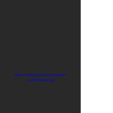
https://www.youtube.com/watch?
v=o8YVwbmMxgI