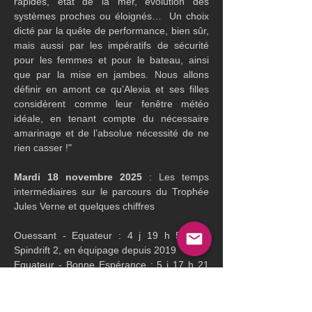
rapides, état de la mer, évolution des 
systèmes proches ou éloignés…  Un choix 
dicté par la quête de performance, bien sûr, 
mais aussi par les impératifs de sécurité 
pour les femmes et pour le bateau, ainsi 
que par la mise en jambes. Nous allons 
définir en amont ce qu’Alexia et ses filles 
considèrent comme leur fenêtre météo 
idéale, en tenant compte du nécessaire 
amarinage et de l’absolue nécessité de ne 
rien casser !"
Mardi 18 novembre 2025
 : Les temps 
intermédiaires sur le parcours du Trophée 
Jules Verne et quelques chiffres
Ouessant - Equateur : 4 j 19 h 57 min 
Spindrift 2, en équipage depuis 2019
Equateur - Bonne Espérance : 5 j 17 h 21 
min Maxi Edmond de Rothschild, en 
solitaire depuis 2024
Ouessant - Bonne Espérance : 11 j 9 h 53 