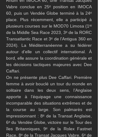
Rhum en IMOCA 60, une Transat Jacques 
Vabre conclue en 25ᵉ position en IMOCA 
60, puis un Vendée Globe terminé à la 24ᵉ 
place. Plus récemment, elle a participé à 
plusieurs courses sur le MOD70 Limosa (1ʳᵉ 
de la Middle Sea Race 2023, 3ᵉ de la RORC 
Transatlantic Race et 3ᵉ de l’Antigua 360 en 
2024). La Méditerranéenne a su fédérer 
autour d’elle un collectif international. À 
bord, elle assure la coordination générale et 
les décisions tactiques majeures avec Dee 
Caffari.
On ne présente plus Dee Caffari. Première 
femme à avoir bouclé un tour du monde en 
solitaire dans les deux sens, l’Anglaise 
apporte à l’équipage une connaissance 
incomparable des situations extrêmes et de 
la course au large. Son palmarès est 
impressionnant : 8ᵉ de la Transat Anglaise, 
6ᵉ du Vendée Globe, victoire sur le Tour des 
îles Britanniques, 9ᵉ de la Rolex Fastnet 
Race, 8ᵉ de la Transat Jacques Vabre, 6ᵉ de 