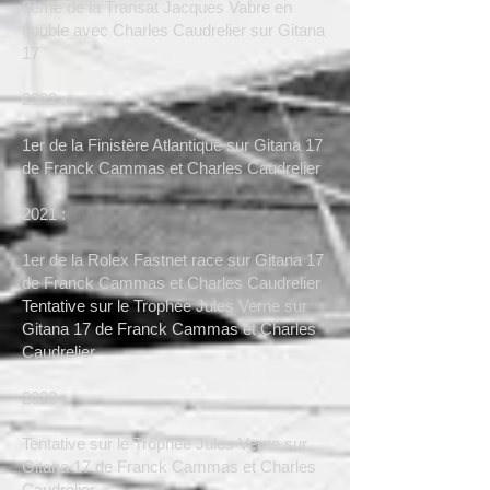
3ème de la Transat Jacques Vabre en
double avec Charles Caudrelier sur Gitana
17
2022 :
1er de la Finistère Atlantique sur Gitana 17
de Franck Cammas et Charles Caudrelier
2021 :
1er de la Rolex Fastnet race sur Gitana 17
de Franck Cammas et Charles Caudrelier
Tentative sur le Trophée Jules Verne sur
Gitana 17 de Franck Cammas et Charles
Caudrelier
2020 :
Tentative sur le Trophée Jules Verne sur
Gitana 17 de Franck Cammas et Charles
Caudrelier