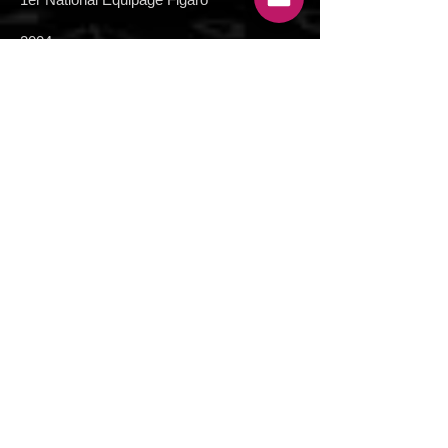
2004 :
2e National Figaro
2003 :
7e SNIM Marseille
10ème Championnat d’Europe Helsinki en
Melges 24
2002 :
Champion de France Jeune de Match
Racing
2001 :
1er Tour de France Amateur 2001
Laser : vice-champion de France Jeune