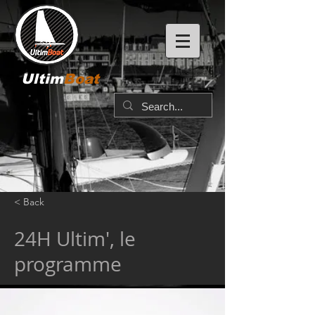
Ultim
Boat
< Back
24H Ultim', le
programme