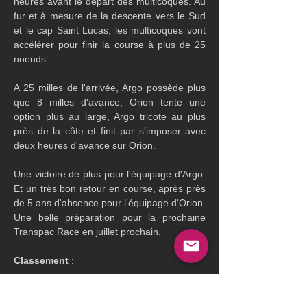
heures avant le départ des multicoques. Au 
fur et à mesure de la descente vers le Sud 
et le cap Saint Lucas, les multicoques vont 
accélérer pour finir la course à plus de 25 
noeuds. 
A 25 milles de l'arrivée, Argo possède plus 
que 8 milles d'avance, Orion tente une 
option plus au large, Argo tricote au plus 
près de la côte et finit par s'imposer avec 
deux heures d'avance sur Orion.
Une victoire de plus pour l'équipage d'Argo. 
Et un très bon retour en course, après près 
de 5 ans d'absence pour l'équipage d'Orion. 
Une belle préparation pour la prochaine 
Transpac Race en juillet prochain.
Classement
 :
1 Argo en 2 jours 3 heures 19 min et 55 sec
2 Orion en 2 jours 5 heures 19 min et 29 